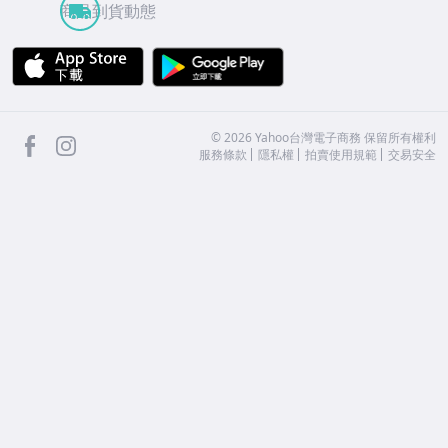
商品到貨動態
APP Store
Google Play
facebook
Instagram
©
2026
Yahoo台灣電子商務 保留所有權利
服務條款
隱私權
拍賣使用規範
交易安全