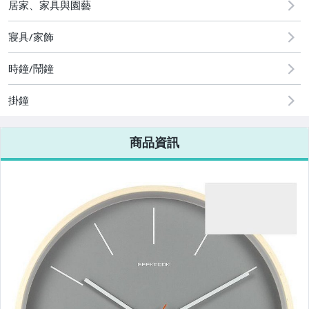
居家、家具與園藝
圖書/影音/文具
寢具/家飾
古董、藝術與礦石
時鐘/鬧鐘
手機、配件與通訊
美容保養與彩妝
掛鐘
電腦、平板與周邊
商品資訊
相機、攝影與周邊
運動、戶外與休閒
嬰幼兒與孕婦
汽機車精品百貨
居家、家具與園藝
玩具、模型與公仔