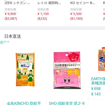
IZEN シチズン リ
レトロ 堀田時計
KO セイコー BC1
ズム時計 掛時計
店 水晶和時計 尺
10G 壁掛け時計
目前出價
目前出價
目前出價
柱時計 置時計 電
時計 掛け 木製 そ
からくり時計 Wa
¥ 9,900
¥ 1,100
¥ 5,500
¥
池式 ビンテージ
ろばん アンティ
ve Symphony ウ
(
$2,087
)
(
$232
)
(
$1,160
)
(
アンティーク レ
ーク 雑貨まとめ
ェーブシンフォニ
トロ
ジャンク含 東京
ー 現状品 送料1,6
引取可【千円市
00円【千円市
場】
場】
日本直送
看更多
EART
果蠅誘捕
¥ 698
$ 143
SHO-BI粧美堂 星之卡
金鳥KINCHO 防蚊手