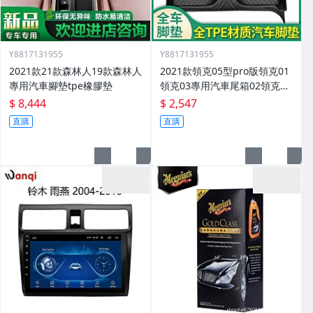
Y8817131955
Y8817131955
2021款21款森林人19款森林人
2021款領克05型pro版領克01
專用汽車腳墊tpe橡膠墊
領克03專用汽車尾箱02領克03
腳墊
$ 8,444
$ 2,547
直購
直購