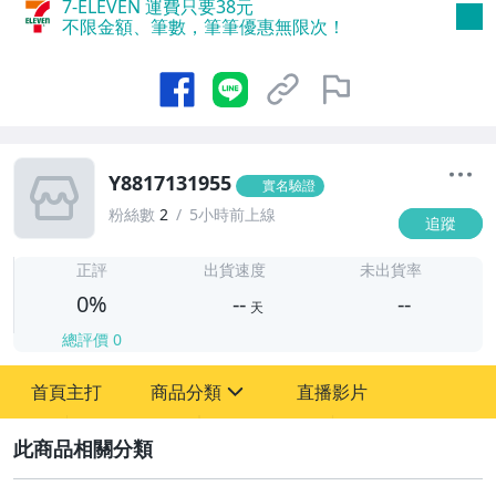
7-ELEVEN 運費只要
38
元
不限金額、筆數，筆筆優惠無限次！
Y8817131955
實名驗證
粉絲數
2
5小時前上線
追蹤
-
-
正評
出貨速度
未出貨率
0%
--
--
天
總評價
0
-
首頁主打
商品分類
直播影片
-
sign
2