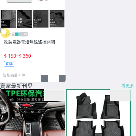
雁渟屋
改裝電器電燈無線遙控開關
$ 150
~
$ 360
直購
近期銷量 4 件
賣家最新刊登
看更多