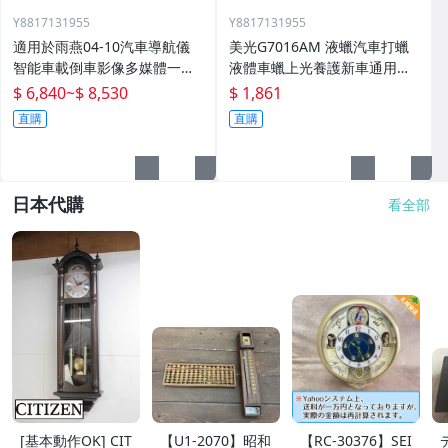
Y8817131955
Y8817131955
適用於雨燕04-10汽車導航儀
美光G7016AM 液蠟汽車打蠟
智能車載倒車影像多媒體一體
液體車蠟上光養護新車通用棕
機
櫚蠟
$ 6,840
~
$ 8,530
$ 1,861
直購
直購
日本代購
看全部
[基本動作OK] CIT
【U1-2070】昭和
【RC-30376】SEI