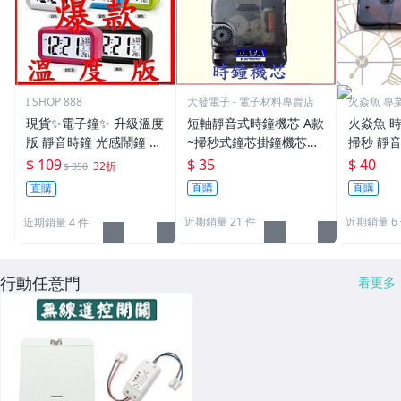
I SHOP 888
大發電子 - 電子材料專賣店
火焱魚 專
貨
現貨✨電子鐘✨ 升級溫度
短軸靜音式時鐘機芯 A款
火焱魚 時
版 靜音時鐘 光感鬧鐘 貪
~掃秒式鐘芯掛鐘機芯錶
掃秒 靜音
睡 大字幕 聰明鐘 創意LE
芯靜音鐘芯滑動機心DIY
mm 螺紋
$ 109
$ 35
$ 40
32折
$ 350
D鬧鐘 禮品
機芯
零件 機心
直購
直購
直購
自製時鐘
近期銷量 21 件
近期銷量 6
近期銷量 4 件
行動任意門
看更多