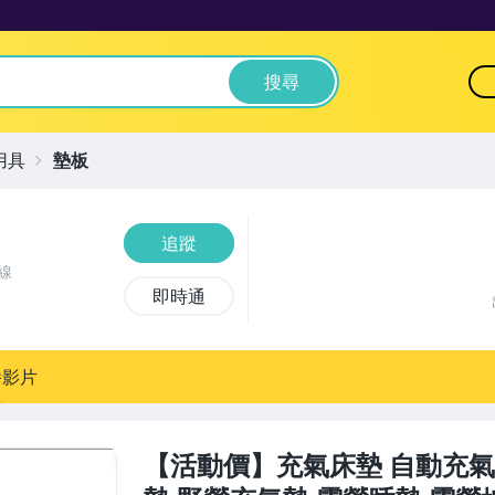
搜尋
用具
墊板
追蹤
線
即時通
播影片
【活動價】充氣床墊 自動充氣