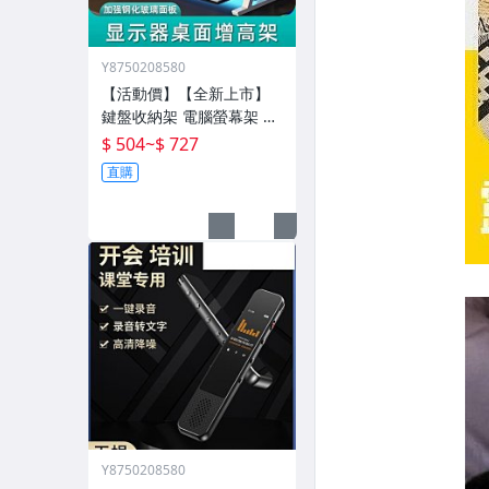
Y8750208580
【活動價】【全新上市】
鍵盤收納架 電腦螢幕架 電
腦增高架 電腦架 置物增高
$ 504
~
$ 727
架 桌面電腦架 螢幕增高架
直購
螢幕收納架 臺式
Y8750208580