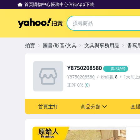
首頁
購物中心
帳務中心
信箱
App下載
Yahoo拍賣
拍賣
圖書/影音/文具
文具與事務用品
書寫
Y8750208580
實名驗證
Y8750208580
粉絲數
8
1天前上
正評
0%
(
0
)
首頁主打
商品分類
直
sign