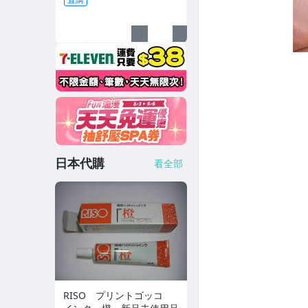
充電水杯 恆溫杯 半
日本代購
看全部
RISO プリントゴッコ