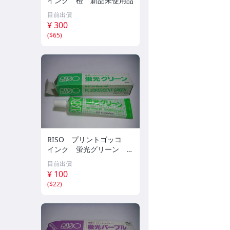
インク 橙 新品未使用品
目前出價
¥ 300
(
$65
)
RISO プリントゴッコ
インク 蛍光グリーン 新
品未使用品
目前出價
¥ 100
(
$22
)