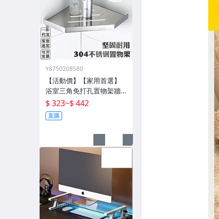
Y8750208580
【活動價】【家用首選】
浴室三角免打孔置物架牆
壁架子壁掛分層置物架衛
$ 323
~
$ 442
生間轉角架三角籃
直購