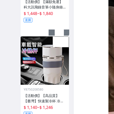
【活動價】【滿額免運】
科大訊飛錄音筆小隨身錄
音器播放器設備神器專業
$ 1,448
~
$ 1,840
高清降噪轉文字超
直購
Y8750208580
【活動價】【高品質】
【臺灣】快速製冷杯 冷熱
雙用杯 保溫杯 辦公室水杯
$ 1,140
~
$ 1,246
保冰杯 製冷水杯 車載水杯
直購