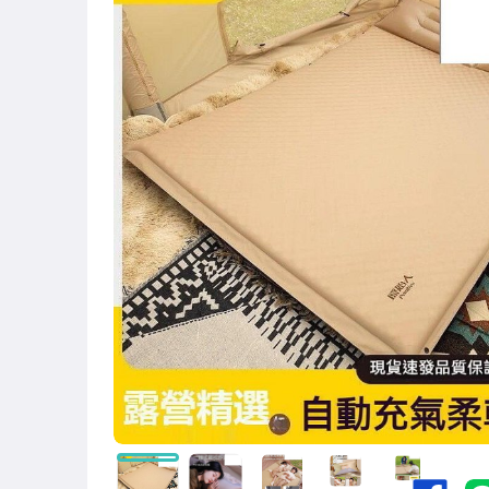
圖書/影音/文具
古董、藝術與礦石
手機、配件與通訊
美容保養與彩妝
電腦、平板與周邊
相機、攝影與周邊
運動、戶外與休閒
嬰幼兒與孕婦
汽機車精品百貨
居家、家具與園藝
玩具、模型與公仔