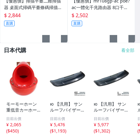
【優惠價】掃描平臺二維掃描
【優惠價】mr108gp-ac poe?
器 桌面式掃碼平臺條碼掃描器
ac一體化千兆路由器 8口千兆
手機支付超市收銀
一體化機 108gp
$ 2,844
$ 2,502
直購
直購
日本代購
看全部
モーモーホーン
ю 【汎用】 サン
ю 【汎用】 サン
重低音カーホーン
ルーフバイザー
ルーフバイザー
ブルホーン ダン
ダークスモーク [
ダークスモーク [
目前出價
目前出價
目前出價
プカー 汽笛のよ
Sサイズ ] 90×32.
Lサイズ ] 110×3
¥ 2,065
¥ 5,476
¥ 5,977
¥
うな重量級の迫
5cm 取付金具付
2.5cm 取付金具
(
$450
)
(
$1,193
)
(
$1,302
)
(
力！ステー付 レ
き サンルーフ 後
付き サンルーフ
ッド 12V汎用 ク
付け 換気 雨よけ
後付け 換気 雨よ