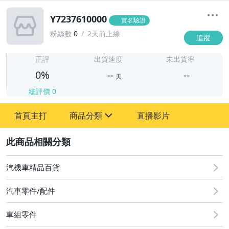
Y7237610000
實名驗證
粉絲數
0
2天前上線
追蹤
-
-
正評
出貨速度
未出貨率
0%
--
--
天
總評價
0
-
首頁主打
商品分類
直播影片
-
sign
2
汽機車精品百貨
圖書/影音/文具
汽車零件/配件
古董、藝術與礦石
車組零件
手機、配件與通訊