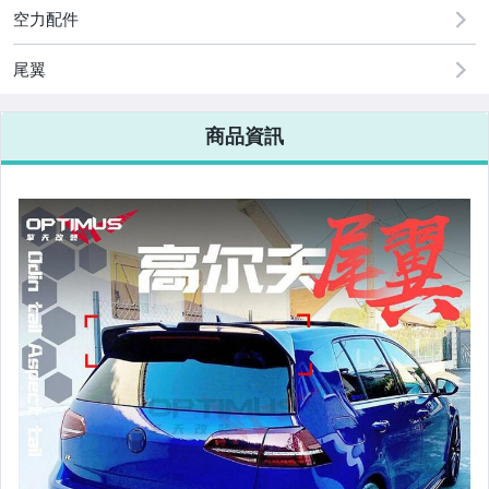
空力配件
美容保養與彩妝
電腦、平板與周邊
尾翼
相機、攝影與周邊
商品資訊
運動、戶外與休閒
嬰幼兒與孕婦
汽機車精品百貨
居家、家具與園藝
玩具、模型與公仔
男性精品與服飾
偶像、球員卡與郵幣
女裝與服飾配件