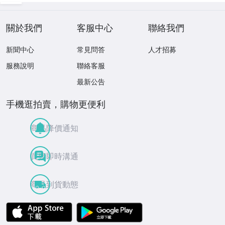
ラクション 旧車
曇り予防 1個
け 曇り予防 1個
バイク
關於我們
客服中心
聯絡我們
新聞中心
常見問答
人才招募
服務說明
聯絡客服
最新公告
手機逛拍賣，購物更便利
商品降價通知
買賣即時溝通
商品到貨動態
APP Store
Google Play