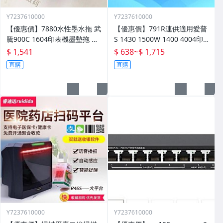
Y7237610000
Y7237610000
【優惠價】7880水性墨水拖 武
【優惠價】791R連供適用愛普
騰900C 1604印表機墨墊拖 設
S 1430 1500W 1400 4004印
備配件 墨水託零件
表機墨水盒晶片連供
$ 1,541
$ 638
~
$ 1,715
直購
直購
Y7237610000
Y7237610000