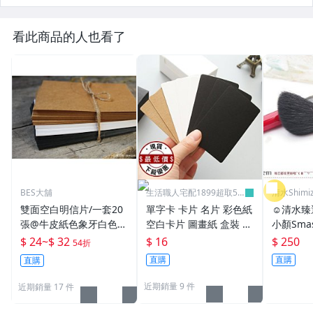
看此商品的人也看了
BES大舖
生活職人宅配1899超取59
清水Shim
9
雙面空白明信片/一套20
單字卡 卡片 名片 彩色紙
☺清水臻
張@牛皮紙色象牙白色黑
空白卡片 圖畫紙 盒裝 名
小顏Sma
色DIY手作迷必備手帳貼
片卡 塗鴉卡片 牛皮紙 美
塑顏刷 
$ 24
~
$ 32
$ 16
$ 250
54折
紙聖誕卡片
勞卡片 明信片 ♣生活職
場！af 
直購
直購
直購
人♣【K130】
近期銷量 9 件
近期銷量 17 件