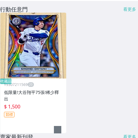
行動任意門
看更多
收藏品
Y9307211569
低限量!大谷翔平75張!稀少釋
出
$ 1,500
競標
賣家最新刊登
看更多