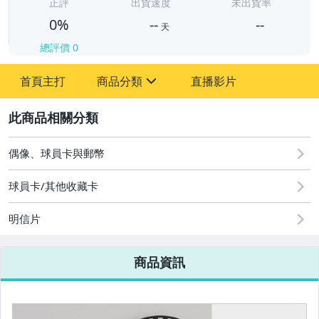
-
正評
出貨速度
未出貨率
0%
--
--
天
總評價
0
-
首頁主打
商品分類
直播影片
-
sign
2
偶像、球員卡與郵幣
圖書/影音/文具
球員卡/其他收藏卡
古董、藝術與礦石
明信片
手機、配件與通訊
美容保養與彩妝
商品資訊
電腦、平板與周邊
相機、攝影與周邊