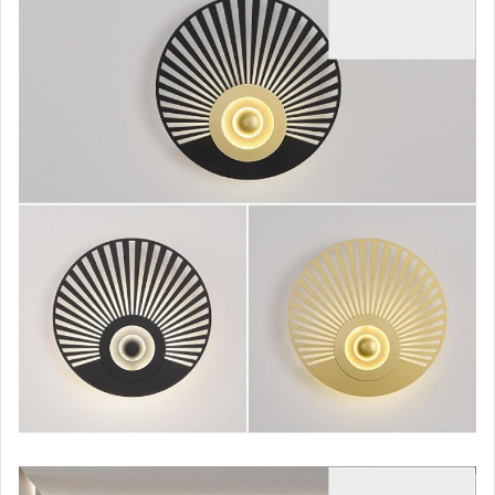
運動、戶外與休閒
嬰幼兒與孕婦
汽機車精品百貨
居家、家具與園藝
玩具、模型與公仔
男性精品與服飾
女裝與服飾配件
偶像、球員卡與郵幣
手錶與飾品配件
女包精品與女鞋
家電與影音視聽