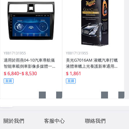
Y8817131955
Y8817131955
適用於雨燕04-10汽車導航儀
美光G7016AM 液蠟汽車打蠟
智能車載倒車影像多媒體一體
液體車蠟上光養護新車通用棕
機
櫚蠟
$ 6,840
~
$ 8,530
$ 1,861
直購
直購
關於我們
客服中心
聯絡我們