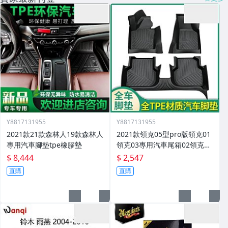
Y8817131955
Y8817131955
2021款21款森林人19款森林人
2021款領克05型pro版領克01
專用汽車腳墊tpe橡膠墊
領克03專用汽車尾箱02領克03
腳墊
$ 8,444
$ 2,547
直購
直購