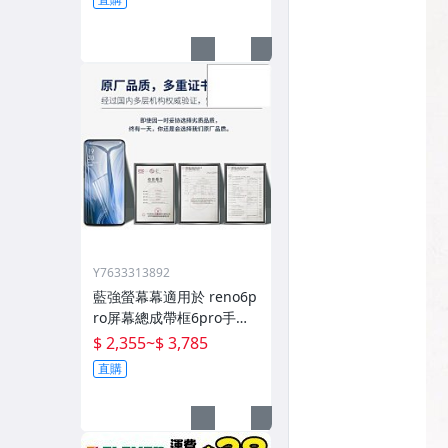
Y7633313892
藍強螢幕幕適用於 reno6p
ro屏幕總成帶框6pro手機
內屏外屏修復碎屏觸摸顯
$ 2,355
~
$ 3,785
示屏o 拆機更換液晶玻璃維
直購