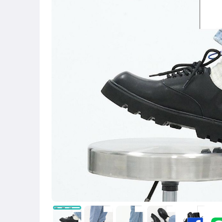
圖書/影音/文具
古董、藝術與礦石
手機、配件與通訊
美容保養與彩妝
電腦、平板與周邊
相機、攝影與周邊
運動、戶外與休閒
嬰幼兒與孕婦
汽機車精品百貨
居家、家具與園藝
玩具、模型與公仔