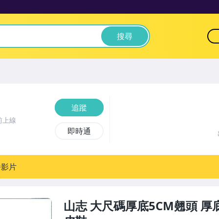
搜尋
追蹤
前上線
即時通
播影片
山志 大尺碼厚底5CM翹頭 