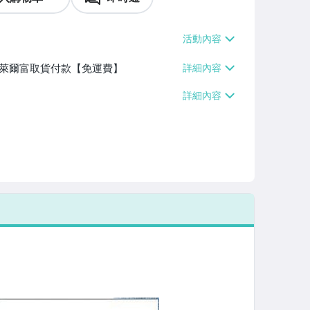
】、萊爾富取貨付款【免運費】