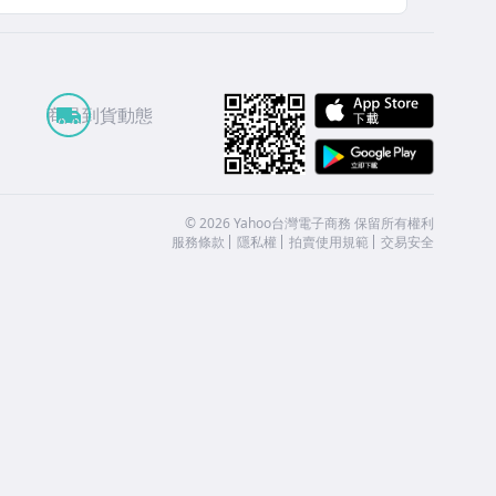
APP St
商品到貨動態
Google
©
2026
Yahoo台灣電子商務 保留所有權利
服務條款
隱私權
拍賣使用規範
交易安全