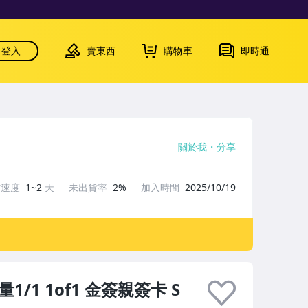
登入
賣東西
購物車
即時通
關於我
分享
貨速度
1~2
天
未出貨率
2%
加入時間
2025/10/19
量1/1 1of1 金簽親簽卡 S