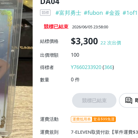
DA04
#
富邦勇士
#
fubon
#
金簽
#
1of1
競標
競標已結束
2026/06/05 23:58:00
$3,300
結標價格
22
次出價
100
出價增額
Y7660233920
(
366
)
得標者
0
件
數量
競標已結束
運費活動
運費抵用券
驚喜$99免運
運費規則
7-ELEVEN取貨付款【單件運費$