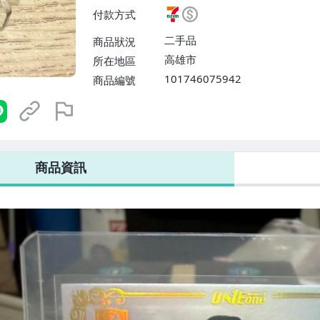
$38】、郵局掛號【單件運費$6
付款方式
二手品
商品狀況
高雄市
所在地區
101746075942
商品編號
7-ELEVEN 運費只要
38
元
不限金額、筆數，筆筆優惠無限次！
商品資訊