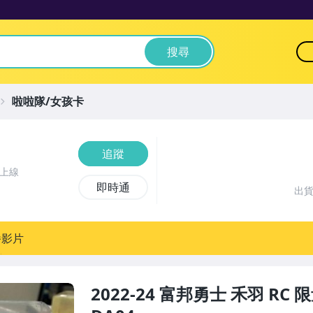
搜尋
啦啦隊/女孩卡
追蹤
前上線
即時通
出
播影片
2022-24 富邦勇士 禾羽 RC 限