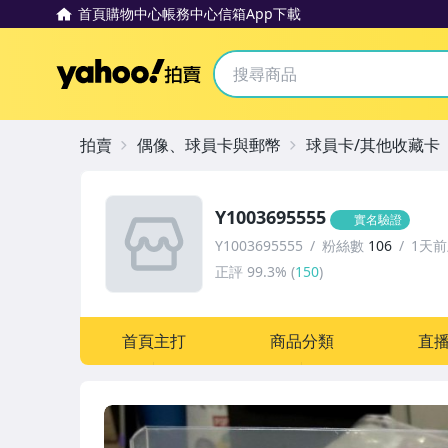
首頁
購物中心
帳務中心
信箱
App下載
Yahoo拍賣
拍賣
偶像、球員卡與郵幣
球員卡/其他收藏卡
Y1003695555
實名驗證
Y1003695555
粉絲數
106
1天
正評
99.3%
(
150
)
首頁主打
商品分類
直