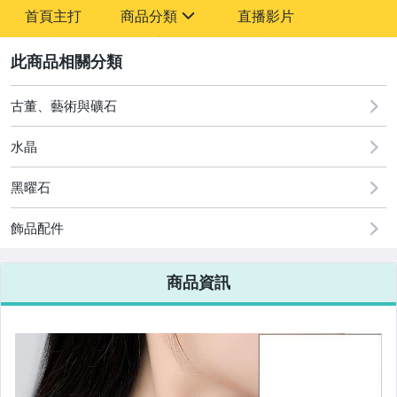
-
首頁主打
商品分類
直播影片
-
sign
2
古董、藝術與礦石
圖書/影音/文具
水晶
古董、藝術與礦石
黑曜石
手機、配件與通訊
美容保養與彩妝
飾品配件
電腦、平板與周邊
商品資訊
相機、攝影與周邊
運動、戶外與休閒
嬰幼兒與孕婦