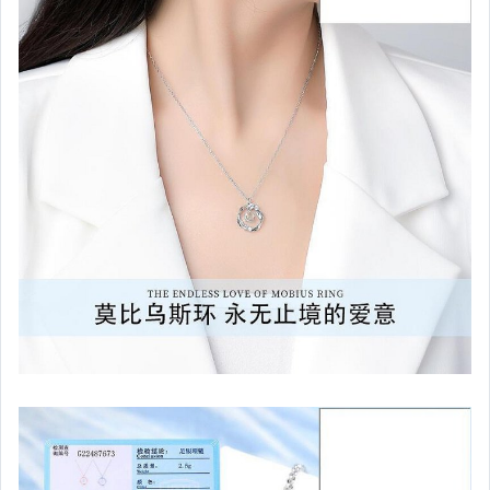
汽機車精品百貨
居家、家具與園藝
玩具、模型與公仔
男性精品與服飾
女裝與服飾配件
偶像、球員卡與郵幣
手錶與飾品配件
女包精品與女鞋
家電與影音視聽