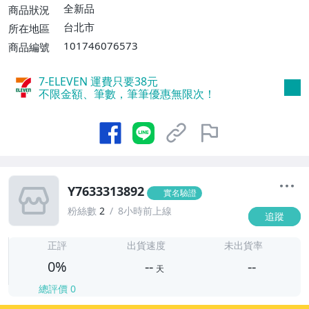
全新品
商品狀況
台北市
所在地區
101746076573
商品編號
7-ELEVEN 運費只要
38
元
不限金額、筆數，筆筆優惠無限次！
Y7633313892
實名驗證
粉絲數
2
8小時前上線
追蹤
-
-
正評
出貨速度
未出貨率
0%
--
--
天
總評價
0