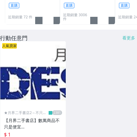
O40154*
特價39元/打滿40打送免
N40155*
直購
直購
直購
運費!
近期銷量 3006
近期銷量 72 件
近期銷量 2
件
行動任意門
看更多
人氣賣家
★月界二手書店2～不只是
便宜...★
【月界二手書店】數萬商品不
只是便宜…
$ 1