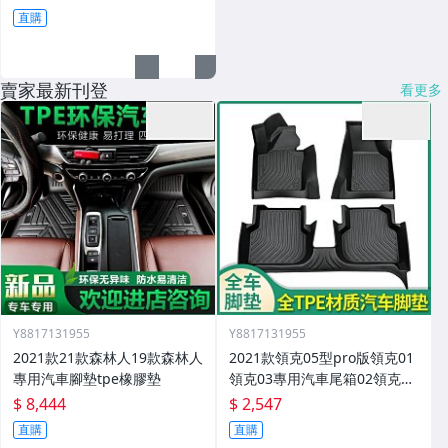
直購
賣家最新刊登
看更多
Y8817131955
Y8817131955
2021款21款森林人19款森林人
2021款領克05型pro版領克01
專用汽車腳墊tpe橡膠墊
領克03專用汽車尾箱02領克03
腳墊
$ 8,444
$ 2,547
直購
直購