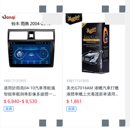
Y8817131955
Y8817131955
適用於雨燕04-10汽車導航儀
美光G7016AM 液蠟汽車打蠟
智能車載倒車影像多媒體一體
液體車蠟上光養護新車通用棕
機
櫚蠟
$ 6,840
~
$ 8,530
$ 1,861
直購
直購