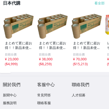
日本代購
看全部
まとめて更に超お
まとめて更に超お
まとめて更に超お
得！！新品未使
得！！新品未使
得！！新品未使
用！最安値！オカ
用！最安値！オカ
用！最安値！オカ
目前出價
目前出價
目前出價
モトクラフトテー
モトクラフトテー
モトクラフトテー
¥ 23,000
¥ 38,000
¥ 70,000
¥
プ 無包装ラミレ
プ 無包装ラミレ
プ 無包装ラミレ
(
$4,999
)
(
$8,259
)
(
$15,213
)
(
スNo.2240 48m
スNo.2240 48m
スNo.2240 48m
m×50m[50巻入]
m×50m[50巻入]
m×50m[50巻入]
×3ケース
×5ケース
×１０ケース ②
關於我們
客服中心
聯絡我們
新聞中心
常見問答
人才招募
服務說明
聯絡客服