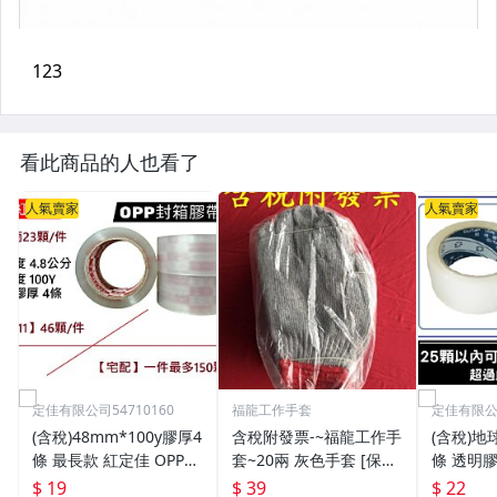
看此商品的人也看了
人氣賣家
人氣賣家
定佳有限公司54710160
福龍工作手套
定佳有限公司
(含稅)48mm*100y膠厚4
含稅附發票-~福龍工作手
(含稅)地
條 最長款 紅定佳 OPP膠
套~20兩 灰色手套 [保證
條 透明膠
帶 透明膠帶 封箱膠帶 N
足兩] 棉紗手套手工封口
黑地球 
$ 19
$ 39
$ 22