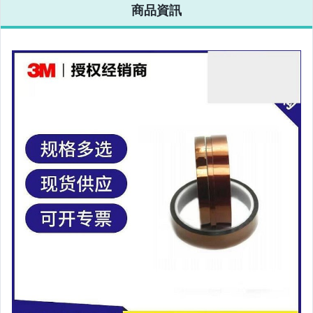
商品資訊
相機、攝影與周邊
運動、戶外與休閒
嬰幼兒與孕婦
汽機車精品百貨
居家、家具與園藝
玩具、模型與公仔
男性精品與服飾
女裝與服飾配件
偶像、球員卡與郵幣
手錶與飾品配件
女包精品與女鞋