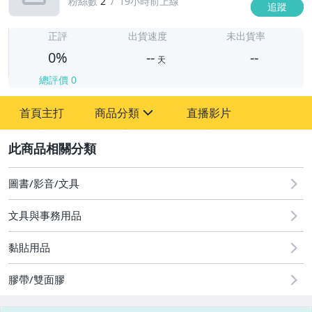
粉絲數
2
19小時前上線
追蹤
-
-
正評
出貨速度
未出貨率
0%
--
--
天
總評價
0
-
首頁主打
商品分類
直播影片
-
sign
2
圖書/影音/文具
圖書/影音/文具
文具與事務用品
古董、藝術與礦石
黏貼用品
手機、配件與通訊
美容保養與彩妝
膠帶/雙面膠
電腦、平板與周邊