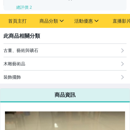
總評價
2
首頁主打
商品分類
活動優惠
直播影
sign
sign
2
其它
[全店] 周年慶
[全店] 粉絲專享
古董、藝術與礦石
木雕藝術品
裝飾擺飾
商品資訊