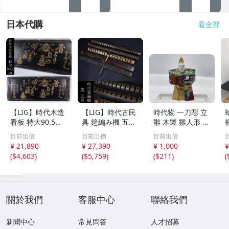
日本代購
看全部
【LIG】時代木造
【LIG】時代古民
時代物 一刀彫 立
看板 特大90.5㎝
具 筵編み機 五点
雛 木製 雛人形 木
金彩 本舗 高田徳
むしろ編み 筬 お
彫彩色 小型 2.2×
目前出價
目前出價
目前出價
左衛門 古美術品
さ 農具 古道具 26
3.5×H5.7cm ひな
¥ 21,890
¥ 27,390
¥ 1,000
¥
2606.676
04.458
祭り 郷土玩具 木
(
$4,603
)
(
$5,759
)
(
$211
)
(
工芸 置物 木彫人
形(B24136)
關於我們
客服中心
聯絡我們
新聞中心
常見問答
人才招募