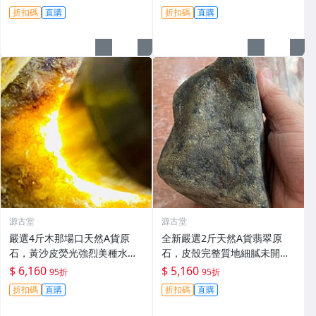
翡翠 #天然翡翠 #A貨翡翠玉石
未加工，保存完美好檢測。 天
折扣碼
直購
折扣碼
直購
然A貨翡翠 手鐲 材質
源古堂
源古堂
嚴選4斤木那場口天然A貨原
全新嚴選2斤天然A貨翡翠原
石，黃沙皮熒光強烈美種水手
石，皮殼完整質地細膩未開
鐲掛件料子，形體規整待工，
料，保存良好，適合雕刻優美
$ 6,160
$ 5,160
95折
95折
支持檢測未動皮殼，沙粒感足
手鐲，壓手感人品相佳 天然A
折扣碼
直購
折扣碼
直購
細節私聊。 原石未動 皮殼完整
貨翡翠 碧玉 手鐲原料
水頭好