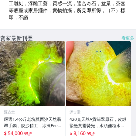
賣家最新刊登
看更多
源古堂
源古堂
嚴選1.4公斤老坑莫西沙天然翡
420克天然A貨翡翠原石，皮殻
翠手鐲，脫沙精工，冰凍Feel
緊緻黃霧熒光，水頭佳種水
足，熒光璀璨，保真收藏級#
足，適合手鐲掛件把件，新料
$ 54,000
$ 8,160
95折
95折