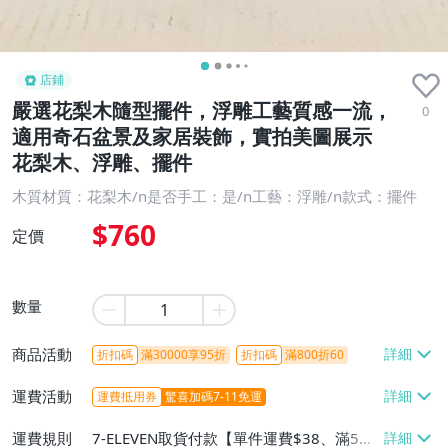
店鋪
嚴選花梨木隨型擺件，浮雕工藝質感一流，
0
適用奇石盆景及家居裝飾，實拍美圖展示
花梨木、浮雕、擺件
木質材質：花梨木/n是否手工：是/n工藝：浮雕/n款式：擺件
$760
定價
數量
商品活動
折扣碼
滿30000享95折
折扣碼
滿800折60
運費活動
運費抵用券
驚喜加碼7-11免運
運費規則
7-ELEVEN取貨付款【單件運費$38、滿5件