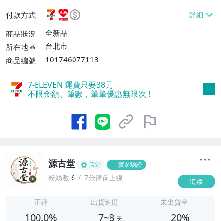
或消費滿$1298免運費】、7-ELEVEN取貨
付款方式
不付款【免運費】、萊爾富取貨付款【單件
運費$60、滿5件或消費滿$1298免運
全新品
商品狀況
費】、宅配/貨運【單件運費$120、滿5件
台北市
所在地區
或消費滿$1598免運費】
101746077113
商品編號
7-ELEVEN 運費只要
38
元
不限金額、筆數，筆筆優惠無限次！
源古堂
店鋪
實名驗證
粉絲數
6
7分鐘前上線
追蹤
7
正評
出貨速度
未出貨率
100.0%
7~8
20%
天