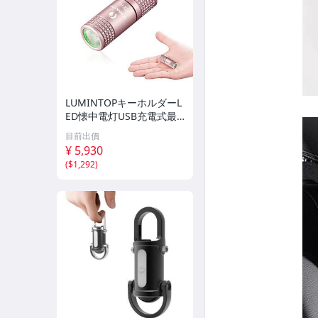
LUMINTOPキーホルダーL
ED懐中電灯USB充電式最
大130ルーメン実用点灯13
目前出價
時間 2モード IPX8防水 1.5
¥ 5,930
M耐 em
(
$1,292
)