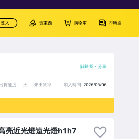
登入
賣東西
購物車
即時通
關於我
分享
出貨速度
--
天
未出貨率
--
加入時間
2026/05/06
亮近光燈遠光燈h1h7