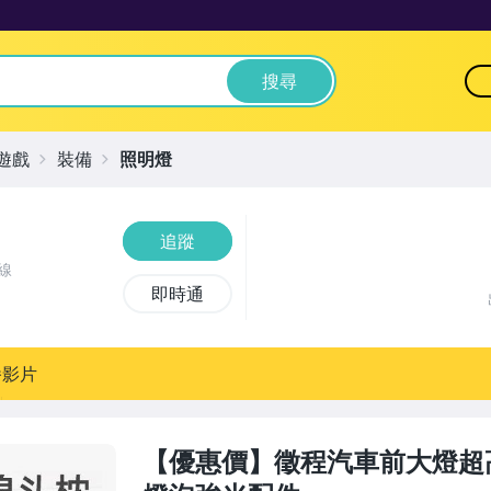
搜尋
遊戲
裝備
照明燈
追蹤
線
即時通
播影片
【優惠價】徵程汽車前大燈超高