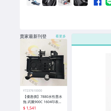
男性精品與服飾
偶像、球員卡與郵幣
女裝與服飾配件
手錶與飾品配件
賣家最新刊登
看更多
女包精品與女鞋
家電與影音視聽
美食與地方特產
Y7237610000
【優惠價】7880水性墨水
拖 武騰900C 1604印表機
墨墊拖 設備配件 墨水託零
$ 1,541