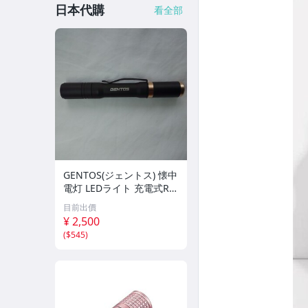
日本代購
看全部
GENTOS(ジェントス) 懐中
電灯 LEDライト 充電式RX-
304R使用期間短い！
目前出價
¥ 2,500
(
$545
)