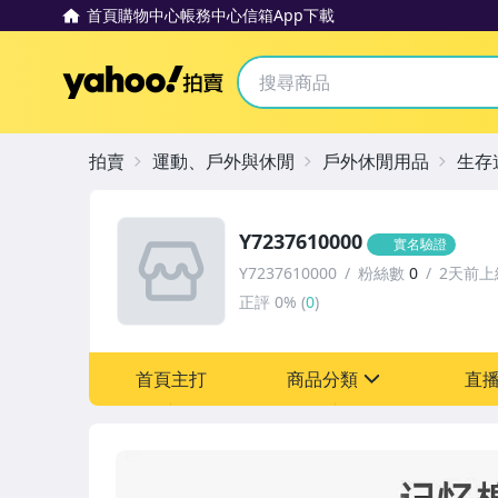
首頁
購物中心
帳務中心
信箱
App下載
Yahoo拍賣
拍賣
運動、戶外與休閒
戶外休閒用品
生存
Y7237610000
實名驗證
Y7237610000
粉絲數
0
2天前上
正評
0%
(
0
)
首頁主打
商品分類
直
sign