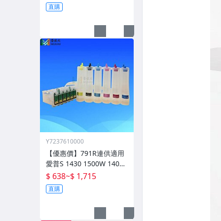
件
直購
Y7237610000
【優惠價】791R連供適用
愛普S 1430 1500W 1400
4004印表機墨水盒晶片連
$ 638
~
$ 1,715
供
直購