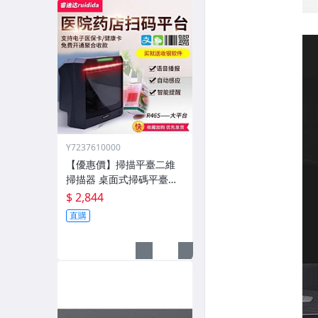
Y7237610000
【優惠價】掃描平臺二維
掃描器 桌面式掃碼平臺條
碼掃描器 手機支付超市收
$ 2,844
銀
直購