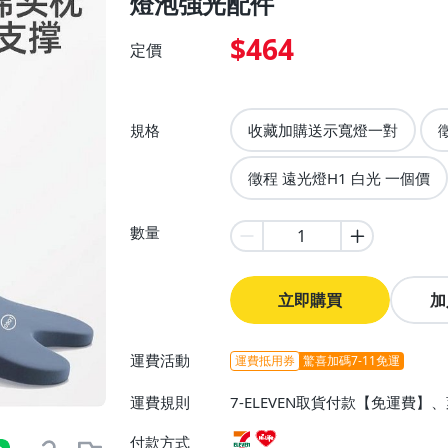
燈泡強光配件
$464
定價
規格
收藏加購送示寬燈一對
徵程 遠光燈H1 白光 一個價
數量
立即購買
加
運費活動
運費抵用券
驚喜加碼7-11免運
運費規則
7-ELEVEN取貨付款【免運費
付款方式