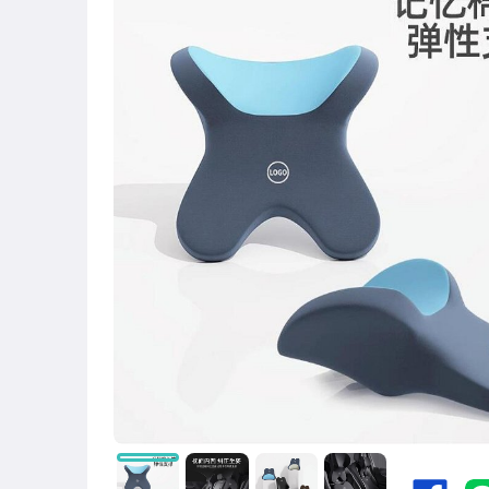
圖書/影音/文具
古董、藝術與礦石
手機、配件與通訊
美容保養與彩妝
電腦、平板與周邊
相機、攝影與周邊
運動、戶外與休閒
嬰幼兒與孕婦
汽機車精品百貨
居家、家具與園藝
玩具、模型與公仔