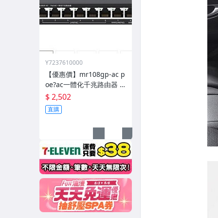
Y7237610000
【優惠價】mr108gp-ac p
oe?ac一體化千兆路由器 8
口千兆一體化機 108gp
$ 2,502
直購