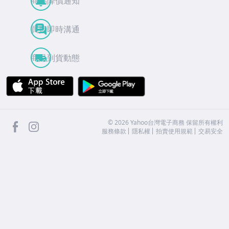
商品降價通知
買賣即時溝通
商品到貨動態
APP Store
Google Play
facebook
Instagram
©
2026
Yahoo台灣電子商務 保留所有權利
服務條款
隱私權
拍賣使用規範
交易安全