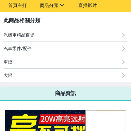
-
首頁主打
商品分類
直播影片
-
sign
2
汽機車精品百貨
圖書/影音/文具
汽車零件/配件
古董、藝術與礦石
車燈
手機、配件與通訊
美容保養與彩妝
大燈
電腦、平板與周邊
商品資訊
相機、攝影與周邊
運動、戶外與休閒
嬰幼兒與孕婦