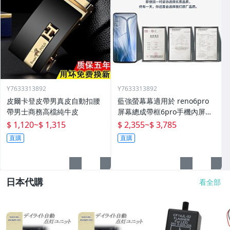
Y7633313892
Y7633313892
皮爾卡登皮帶男真皮自動扣腰
藍強螢幕幕適用於 reno6pro
帶男士商務高檔純牛皮
屏幕總成帶框6pro手機內屏外
屏修復碎屏觸摸顯示屏o 拆機
$ 1,120
~
$ 1,315
$ 2,355
~
$ 3,785
更換液晶玻璃維
直購
直購
日本代購
看全部