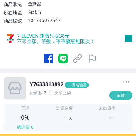
全新品
商品狀況
台北市
所在地區
101746077547
商品編號
7-ELEVEN 運費只要
38
元
不限金額、筆數，筆筆優惠無限次！
Y7633313892
實名驗證
粉絲數
2
1天前上線
追蹤
-
-
正評
出貨速度
未出貨率
0%
--
--
天
總評價
0