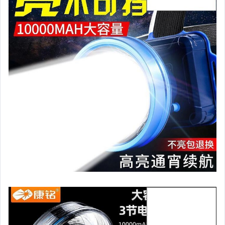
汽機車精品百貨
居家、家具與園藝
玩具、模型與公仔
男性精品與服飾
女裝與服飾配件
偶像、球員卡與郵幣
手錶與飾品配件
女包精品與女鞋
家電與影音視聽