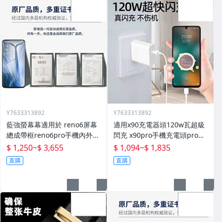
Y7633313892
Y7633313892
藍強螢幕幕適用於 reno6屏幕
適用x90充電器頭120w瓦超級
總成帶框reno6pro手機內外顯
閃充 x90pro手機充電頭pro快
示屏拆機原廠更換液晶玻璃維
充插頭mcarney數據線80w套
$ 1,250
~
$ 3,655
$ 1,094
~
$ 1,835
修一體屏內屏外屏
裝
直購
直購