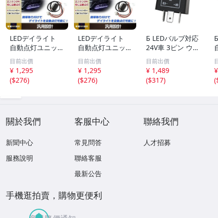
LEDデイライト
LEDデイライト
Б LEDバルブ対応
自動点灯ユニット
自動点灯ユニット
24V車 3ピン ウイ
減光機能付き 12V
減光機能付き 12V
ンカーリレー 速
目前出價
目前出價
目前出價
車専用 エンジン
車専用 エンジン
度調整 無段階調
¥ 1,295
¥ 1,295
¥ 1,489
¥
ON連動 ポジショ
ON連動 ポジショ
整可能 カチカチ
(
$276
)
(
$276
)
(
$317
)
(
ン フォグランプ
ン フォグランプ
音内蔵 スピーカ
等に ドレスアッ
等に ドレスアッ
ー 大型車 トラッ
プ カスタム
プ カスタム
ク バス
關於我們
客服中心
聯絡我們
新聞中心
常見問答
人才招募
服務說明
聯絡客服
最新公告
手機逛拍賣，購物更便利