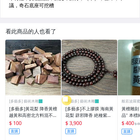
看此商品的人也看了
[多藝多] 藝術木雕
[多藝多] 藝術木雕
般若波羅
[多藝多]黃花梨 降香黃檀
[多藝多]不上膠膜 海南黃
黃檀雕刻
越黃和高密北方料混不挑
花梨 辟邪降香 絶種紫油
品" 本
隨機10克100元為一單位
梨 沈水根瘤料 6mm108
量 5 公克 彌勒佛 達摩 
$ 100
$ 3,900
$ 400
$ 8
顆
翁 0.6
直購
直購
直購