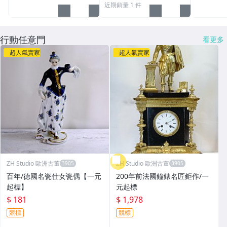
近期銷量 1 件
行動任意門
看更多
超人氣賣家
超人氣賣家
ZH Studio 歐洲古董
ZH Studio 歐洲古董
百年/德國名瓷仕女瓷偶【一元
200年前法國鐘錶名匠鉅作/一
起標】
元起標
$ 181
$ 1,978
競標
競標