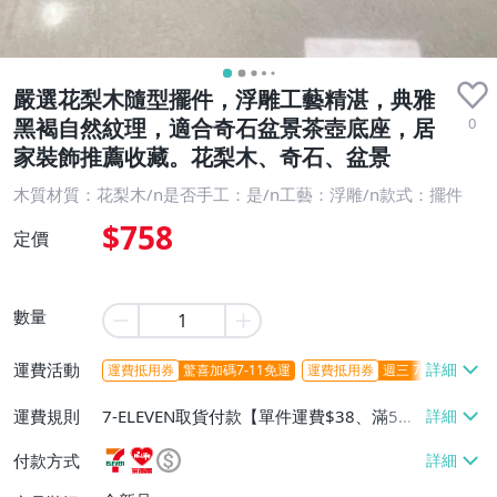
嚴選花梨木隨型擺件，浮雕工藝精湛，典雅
0
黑褐自然紋理，適合奇石盆景茶壺底座，居
家裝飾推薦收藏。花梨木、奇石、盆景
木質材質：花梨木/n是否手工：是/n工藝：浮雕/n款式：擺件
$758
定價
數量
運費活動
運費抵用券
驚喜加碼7-11免運
運費抵用券
週三 7-11取貨不
運費規則
7-ELEVEN取貨付款【單件運費$38、滿5件
或消費滿$1298免運費】、7-ELEVEN取貨
付款方式
不付款【免運費】、萊爾富取貨付款【單件
運費$60、滿5件或消費滿$1298免運