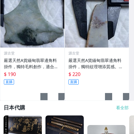
源古堂
源古堂
嚴選天然A貨緬甸翡翠邊角料
嚴選天然A貨緬甸翡翠邊角料
掛件，獨特毛料創作，適合收
掛件，獨特紋理增添質感。支
藏與把玩。每塊均有自然紋
持誠信交易與復檢。 天然翡翠
$ 190
$ 220
理，呈現最原始之美。支持復
掛件 明料毛料 翡翠牌子料 翡
直購
直購
檢，誠信保證。 天然翡翠 掛件
翠紋理
畫面
日本代購
看全部