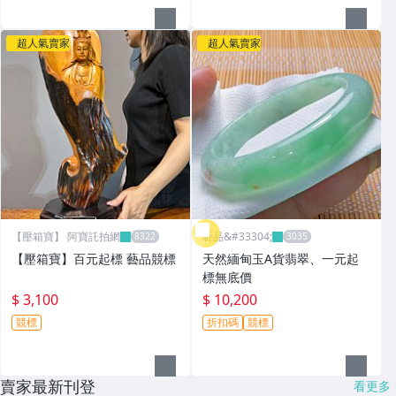
超人氣賣家
超人氣賣家
【壓箱寶】 阿寶託拍網
昕品&#33304;
【壓箱寶】百元起標 藝品競標
天然緬甸玉A貨翡翠、一元起
標無底價
$ 3,100
$ 10,200
競標
折扣碼
競標
賣家最新刊登
看更多