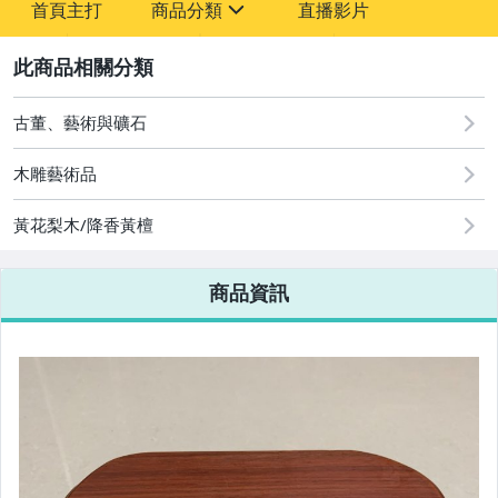
首頁主打
商品分類
直播影片
sign
2
古董、藝術與礦石
手錶與飾品配件
古董、藝術與礦石
木雕藝術品
黃花梨木/降香黃檀
商品資訊