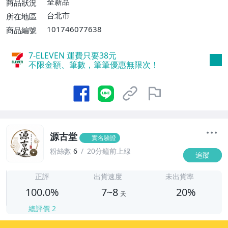
全新品
商品狀況
費】、宅配/貨運【單件運費$120、滿5件
台北市
所在地區
或消費滿$1598免運費】
101746077638
商品編號
7-ELEVEN 運費只要
38
元
不限金額、筆數，筆筆優惠無限次！
源古堂
實名驗證
粉絲數
6
20分鐘前上線
追蹤
7
正評
出貨速度
未出貨率
100.0%
7~8
20%
天
總評價
2