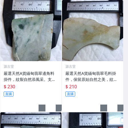
源古堂
源古堂
嚴選天然A貨緬甸翡翠邊角料
嚴選天然A貨緬甸翡翠毛料掛
掛件，紋裂自然添風采。支持
件，保留原始自然之美，紋裂
退換，誠信保證。 天然翡翠掛
無損收藏價值。支持復檢，誠
$ 230
$ 210
件、紋裂美學、邊角料
信交易。 翡翠 毛料 掛件
直購
直購