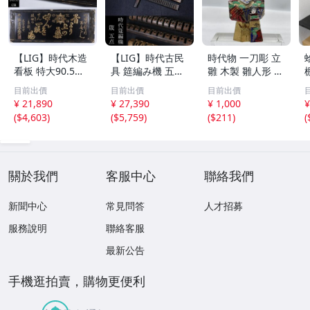
【LIG】時代木造
【LIG】時代古民
時代物 一刀彫 立
看板 特大90.5㎝
具 筵編み機 五点
雛 木製 雛人形 木
金彩 本舗 高田徳
むしろ編み 筬 お
彫彩色 小型 2.2×
目前出價
目前出價
目前出價
左衛門 古美術品
さ 農具 古道具 26
3.5×H5.7cm ひな
¥ 21,890
¥ 27,390
¥ 1,000
¥
2606.676
04.458
祭り 郷土玩具 木
(
$4,603
)
(
$5,759
)
(
$211
)
(
工芸 置物 木彫人
形(B24136)
關於我們
客服中心
聯絡我們
新聞中心
常見問答
人才招募
服務說明
聯絡客服
最新公告
手機逛拍賣，購物更便利