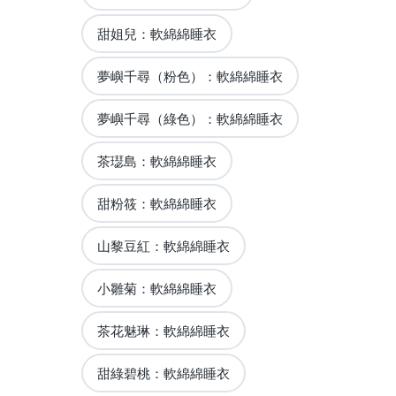
甜姐兒：軟綿綿睡衣
夢嶼千尋（粉色）：軟綿綿睡衣
夢嶼千尋（綠色）：軟綿綿睡衣
茶璱島：軟綿綿睡衣
甜粉筱：軟綿綿睡衣
山黎豆紅：軟綿綿睡衣
小雛菊：軟綿綿睡衣
茶花魅琳：軟綿綿睡衣
甜綠碧桃：軟綿綿睡衣