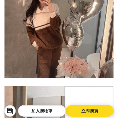
加入購物車
立即購買