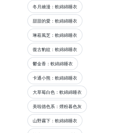
冬月繪漫：軟綿綿睡衣
甜甜的愛：軟綿綿睡衣
琳葙風芝：軟綿綿睡衣
復古豹紋：軟綿綿睡衣
鬱金香：軟綿綿睡衣
卡通小熊：軟綿綿睡衣
大草莓白色：軟綿綿睡衣
美啦德色系：煙粉暮色灰
山野霧下：軟綿綿睡衣