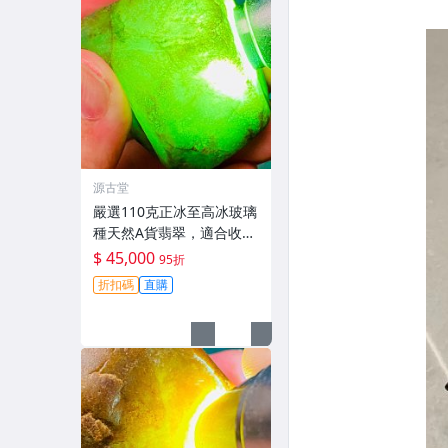
源古堂
嚴選110克正冰至高冰玻璃
種天然A貨翡翠，適合收藏
與把玩 天然A貨翡翠 玻璃
$ 45,000
95折
種 110克
折扣碼
直購