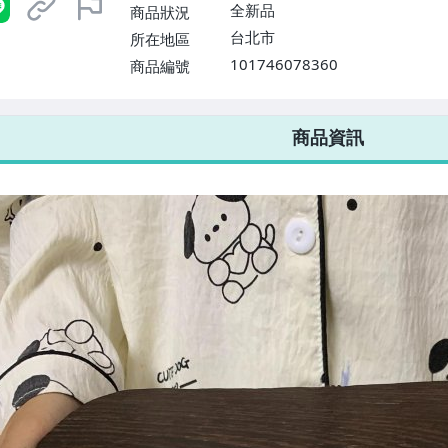
$1598免運費】
全新品
商品狀況
台北市
所在地區
101746078360
商品編號
7-ELEVEN 運費只要
38
元
不限金額、筆數，筆筆優惠無限次！
商品資訊