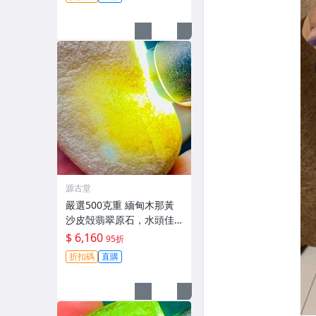
札
源古堂
嚴選500克重 緬甸木那黃
沙皮殻翡翠原石，水頭佳
種水化開，肉質細膩強壓
$ 6,160
95折
手感，皮殼完整，適合打
折扣碼
直購
造手鐲、把件及牌子，天
然A貨翡翠可收藏。手鐲
打造 把件