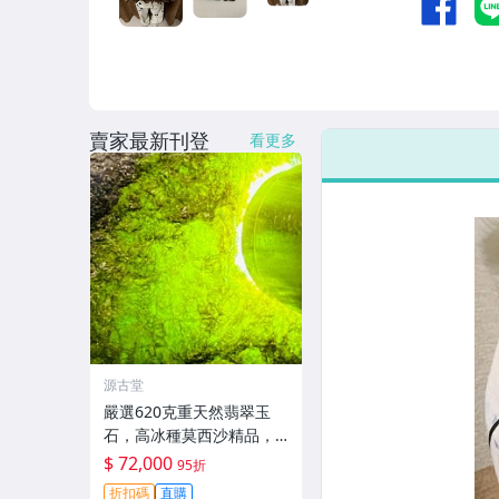
賣家最新刊登
看更多
源古堂
嚴選620克重天然翡翠玉
石，高冰種莫西沙精品，
冰質足夠出色適合收藏。
$ 72,000
95折
高冰翡翠 翡翠原石 翡翠手
折扣碼
直購