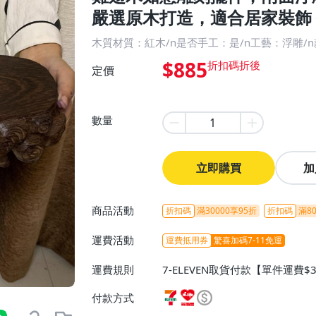
嚴選原木打造，適合居家裝飾 
木質材質：紅木/n是否手工：是/n工藝：浮雕/
$885
定價
數量
立即購買
加
商品活動
折扣碼
滿30000享95折
折扣碼
滿80
運費活動
運費抵用券
驚喜加碼7-11免運
運費規則
7-ELEVEN取貨付款【單件運費$
ELEVEN取貨不付款【免運費】
付款方式
或消費滿$1298免運費】、宅配