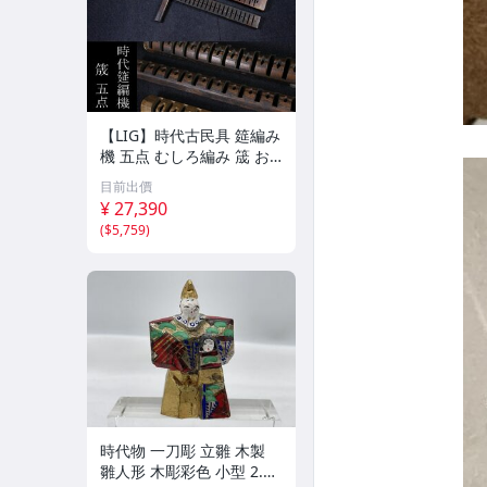
【LIG】時代古民具 筵編み
機 五点 むしろ編み 筬 お
さ 農具 古道具 2604.458
目前出價
¥ 27,390
(
$5,759
)
時代物 一刀彫 立雛 木製
雛人形 木彫彩色 小型 2.2×