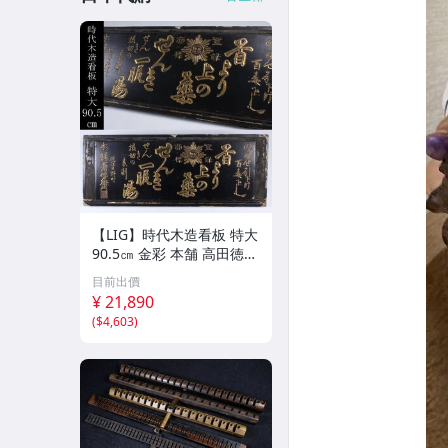
【LIG】時代木造看板 特大
90.5㎝ 金彩 本舗 高田徳左
衛門 古美術品 2606.676
目前出價
¥ 21,890
(
$4,603
)