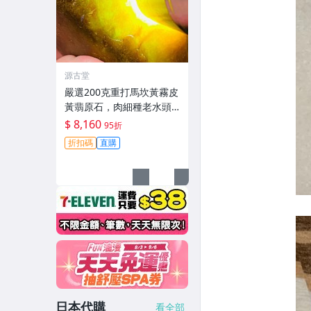
源古堂
嚴選200克重打馬坎黃霧皮
黃翡原石，肉細種老水頭
足，適合雕琢為手鐲/牌子/
$ 8,160
95折
把件，A貨翡翠原石#黃翡
折扣碼
直購
手鐲 玉石
日本代購
看全部