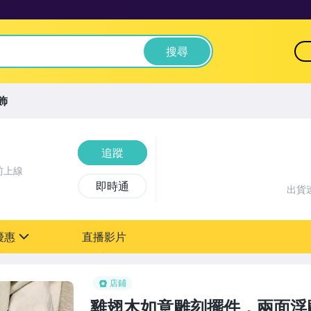
搜尋
飾
追蹤
前上線
即時通
出貨
優惠
直播影片
sign
店鋪
雞翅木如意雕刻擺件，兩面浮