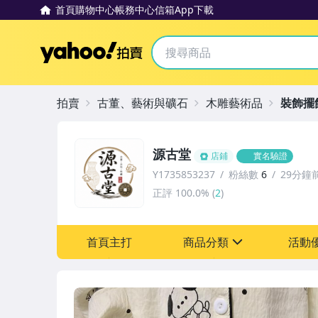
首頁
購物中心
帳務中心
信箱
App下載
Yahoo拍賣
拍賣
古董、藝術與礦石
木雕藝術品
裝飾擺
源古堂
店鋪
實名驗證
Y1735853237
粉絲數
6
29分鐘
正評
100.0%
(
2
)
首頁主打
商品分類
活動
sign
其它
[全店] 周年慶
[全店] 粉絲專享