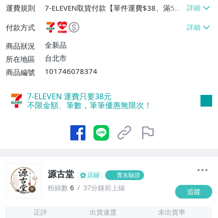
運費規則
7-ELEVEN取貨付款【單件運費$38、滿5件
或消費滿$1298免運費】、7-ELEVEN取貨
付款方式
不付款【免運費】、萊爾富取貨付款【單件
運費$60、滿5件或消費滿$1298免運
全新品
商品狀況
費】、宅配/貨運【單件運費$120、滿5件
台北市
所在地區
或消費滿$1598免運費】
101746078374
商品編號
7-ELEVEN 運費只要
38
元
不限金額、筆數，筆筆優惠無限次！
源古堂
店鋪
實名驗證
粉絲數
6
37分鐘前上線
追蹤
7
正評
出貨速度
未出貨率