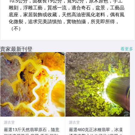
賣家最新刊登
看更多
源古堂
源古堂
嚴選13斤天然翡翠原石，隨意
嚴選460克正冰種翡翠，冰凜