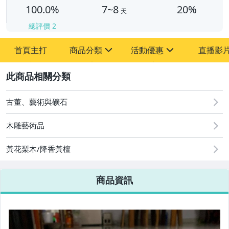
100.0%
7~8
20%
天
總評價
2
首頁主打
商品分類
活動優惠
直播影
sign
sign
2
其它
[全店] 周年慶
[全店] 粉絲專享
古董、藝術與礦石
木雕藝術品
黃花梨木/降香黃檀
商品資訊