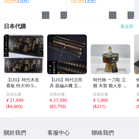
鐲 掛件
日本代購
看全部
【LIG】時代木造
【LIG】時代古民
時代物 一刀彫 立
看板 特大90.5㎝
具 筵編み機 五点
雛 木製 雛人形 木
金彩 本舗 高田徳
むしろ編み 筬 お
彫彩色 小型 2.2×
目前出價
目前出價
目前出價
左衛門 古美術品
さ 農具 古道具 26
3.5×H5.7cm ひな
¥ 21,890
¥ 27,390
¥ 1,000
¥
2606.676
04.458
祭り 郷土玩具 木
(
$4,603
)
(
$5,759
)
(
$211
)
(
工芸 置物 木彫人
形(B24136)
關於我們
客服中心
聯絡我們