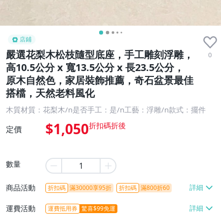
店鋪
嚴選花梨木松枝隨型底座，手工雕刻浮雕，
0
高10.5公分 x 寬13.5公分 x 長23.5公分，
原木自然色，家居裝飾推薦，奇石盆景最佳
搭檔，天然老料風化
木質材質：花梨木/n是否手工：是/n工藝：浮雕/n款式：擺件
$1,050
定價
數量
商品活動
折扣碼
滿30000享95折
折扣碼
滿800折60
運費活動
運費抵用券
驚喜$99免運