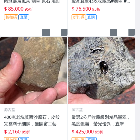
雕琢盡展風采 翡翠 原石 雕刻
透亮直擊心坎收藏品#翡翠 #天
然翡翠 #A貨翡翠玉石
$ 85,000
$ 76,500
95折
95折
折扣碼
直購
折扣碼
直購
源古堂
源古堂
400克老坑莫西沙原石，皮殼
嚴選2公斤收藏級別精品墨翠，
完整料子細膩，無開窗工藝原
黑度飽滿、螢光優異，直擊心
礦，適合手鐲及掛件製作。嚴
坎的絕版好物 翡翠 珍貴玉石
$ 2,160
$ 425,000
95折
95折
選天然A貨翡翠。 老坑翡翠 手
天然翡翠
折扣碼
直購
折扣碼
直購