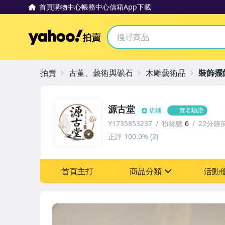
首頁
購物中心
帳務中心
信箱
App下載
Yahoo拍賣
拍賣
古董、藝術與礦石
木雕藝術品
裝飾擺
源古堂
店鋪
實名驗證
Y1735853237
粉絲數
6
22分鐘
正評
100.0%
(
2
)
首頁主打
商品分類
活動
sign
其它
[全店] 周年慶
[全店] 粉絲專享