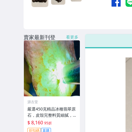
賣家最新刊登
看更多
源古堂
嚴選450克精品冰種翡翠原
石，皮殼完整料質細膩，
適合手鐲與掛件，天然A貨
$ 8,160
95折
適合作品雕刻。 冰種 翡翠
折扣碼
直購