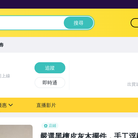
搜尋
飾
追蹤
前上線
即時通
出貨
優惠
直播影片
sign
店鋪
嚴選黑檀皮灰木擺件，手工浮