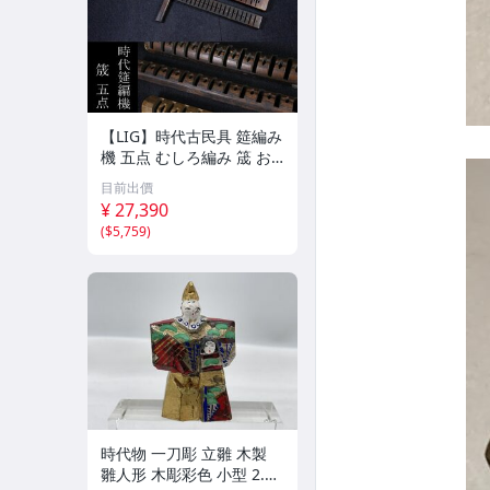
【LIG】時代古民具 筵編み
機 五点 むしろ編み 筬 お
さ 農具 古道具 2604.458
目前出價
¥ 27,390
(
$5,759
)
時代物 一刀彫 立雛 木製
雛人形 木彫彩色 小型 2.2×