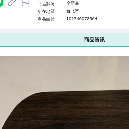
$1598免運費】
全新品
商品狀況
台北市
所在地區
101746078564
商品編號
7-ELEVEN 運費只要
38
元
不限金額、筆數，筆筆優惠無限次！
商品資訊