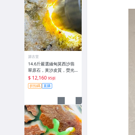
源古堂
14.6斤嚴選緬甸莫西沙翡
翠原石，黃沙皮質，熒光
明亮水頭佳，種水出色料
$ 12,160
95折
子重，形體端正，適合打
折扣碼
直購
造手鐲、掛件或精品雕
刻。未動原石，皮殼完整
無損，沙粒分明，