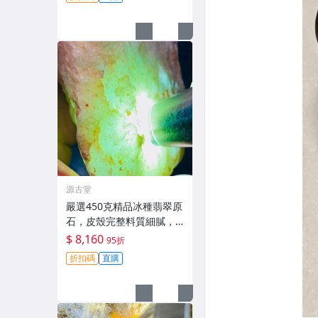
原石
源古堂
嚴選450克精品冰種翡翠原
石，皮殼完整料質細膩，
適合手鐲與掛件，天然A貨
$ 8,160
95折
適合作品雕刻。 冰種 翡翠
折扣碼
直購
原石