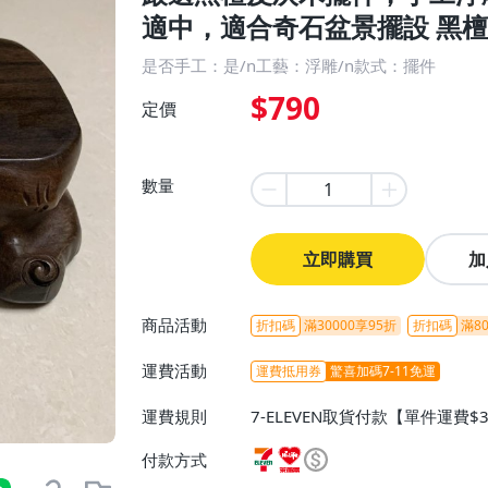
適中，適合奇石盆景擺設 黑
是否手工：是/n工藝：浮雕/n款式：擺件
$790
定價
數量
立即購買
加
商品活動
折扣碼
滿30000享95折
折扣碼
滿80
運費活動
運費抵用券
驚喜加碼7-11免運
運費規則
7-ELEVEN取貨付款【單件運費$
ELEVEN取貨不付款【免運費】
付款方式
或消費滿$1298免運費】、宅配