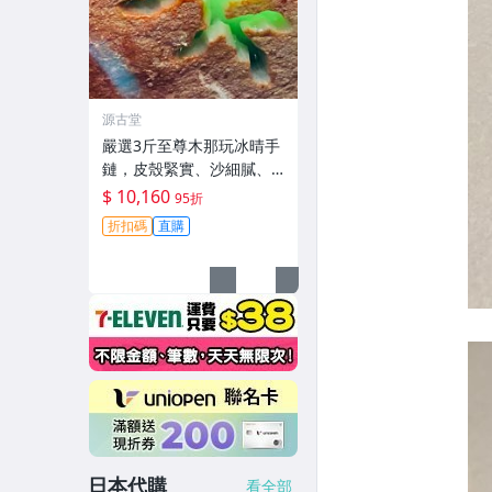
源古堂
嚴選3斤至尊木那玩冰晴手
鏈，皮殼緊實、沙細膩、
水頭長，熒光美不勝收，
$ 10,160
95折
完美適合收藏與佩戴。天
折扣碼
直購
然A貨翡翠原石手鏈，質感
優良。 冰凈翡翠 玉石 手鐲
日本代購
看全部