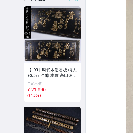
【LIG】時代木造看板 特大
90.5㎝ 金彩 本舗 高田徳左
衛門 古美術品 2606.676
目前出價
¥ 21,890
(
$4,603
)