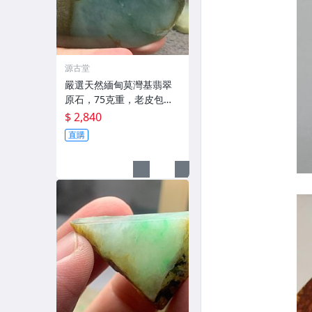
源古堂
嚴選天然緬甸莫灣基翡翠
原石，75克重，老皮包
裹，種水極佳起冰，油潤
$ 2,840
度高適合收藏。請詳觀視
直購
頻與圖片確認。 天然翡
翠、緬甸翡翠、莫灣基