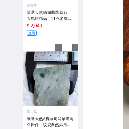
源古堂
嚴選天然緬甸翡翠原石，
大馬坎精品，11克老坑
種，飄色水頭佳，起冰裂
$ 2,040
少，尺寸詳情請查視頻與
直購
圖片，實物見證天然之
美。翡翠、大馬坎、飄色
源古堂
嚴選天然A貨緬甸翡翠邊角
料掛件，紋裂自然添風