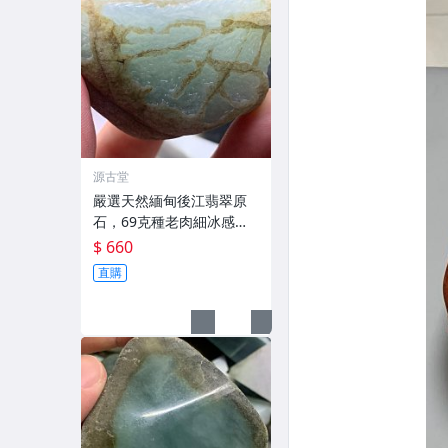
源古堂
嚴選天然緬甸後江翡翠原
石，69克種老肉細冰感
佳，水頭足裂隙多，適合
$ 660
收藏 翡翠原石 緬甸後江 6
直購
9克