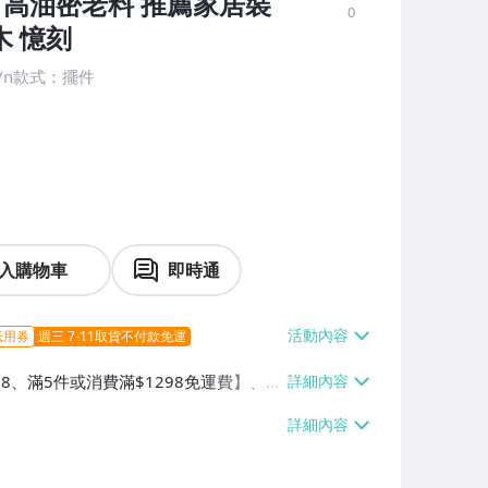
流 高油密老料 推薦家居裝
0
木 憶刻
/n款式：擺件
入購物車
即時通
抵用券
週三 7-11取貨不付款免運
38、滿5件或消費滿$1298免運費】、7-
、萊爾富取貨付款【單件運費$60、滿5件
/貨運【單件運費$120、滿5件或消費滿