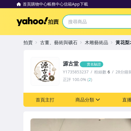
首頁
購物中心
帳務中心
信箱
App下載
Yahoo拍賣
拍賣
古董、藝術與礦石
木雕藝術品
黃花梨
源古堂
實名驗證
Y1735853237
粉絲數
6
28分鐘
正評
100.0%
(
2
)
首頁主打
商品分類
直
sign
古董、藝術與礦石
手錶與飾品配件