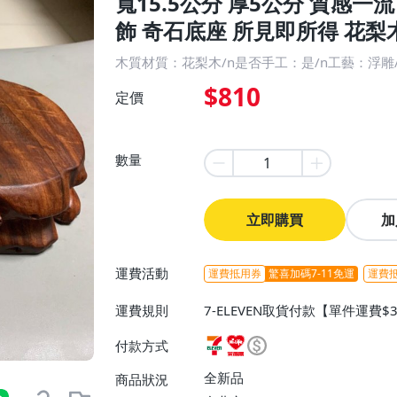
寬15.5公分 厚5公分 質感一
飾 奇石底座 所見即所得 花梨
木質材質：花梨木/n是否手工：是/n工藝：浮雕
$810
定價
數量
立即購買
加
運費活動
運費抵用券
驚喜加碼7-11免運
運費
運費規則
7-ELEVEN取貨付款【單件運費$
ELEVEN取貨不付款【免運費】
付款方式
或消費滿$1298免運費】、宅配
$1598免運費】
全新品
商品狀況