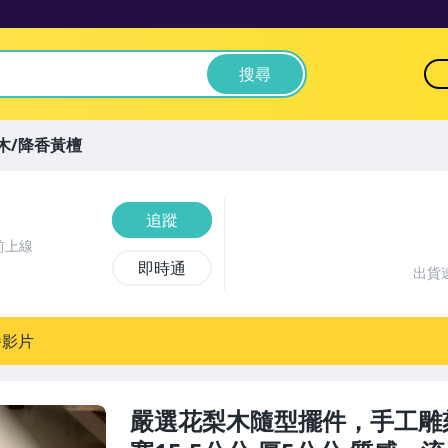
搜尋
木/降香黃檀
追蹤
前上線
即時通
出貨
播影片
嚴選花梨木隨型擺件，手工雕刻