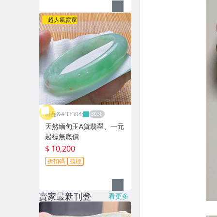
超人氣賣家
昕品&#33304;
天然緬甸玉A貨翡翠、一元
起標無底價
$ 10,200
折扣碼
競標
賣家最新刊登
看更多