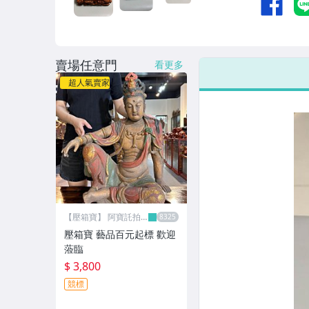
賣場任意門
看更多
超人氣賣家
【壓箱寶】 阿寶託拍
網
壓箱寶 藝品百元起標 歡迎
蒞臨
$ 3,800
競標