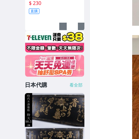
采。支持退換，誠信保
$ 230
證。 天然翡翠掛件、紋裂
直購
美學、邊角料
日本代購
看全部