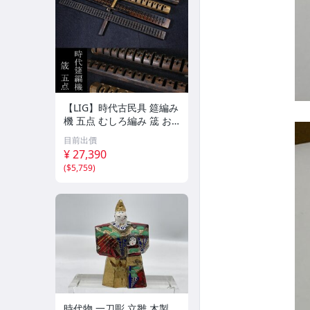
【LIG】時代古民具 筵編み
機 五点 むしろ編み 筬 お
さ 農具 古道具 2604.458
目前出價
¥ 27,390
(
$5,759
)
時代物 一刀彫 立雛 木製