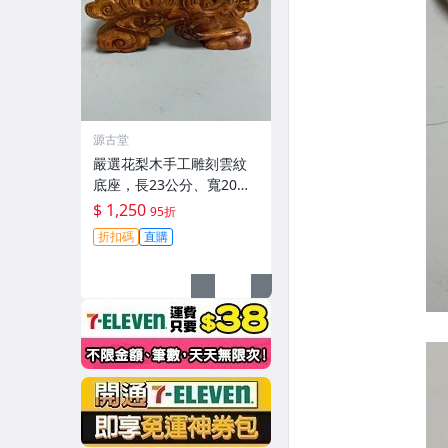
源古堂
嚴選花梨木手工雕刻雲紋
底座，長23公分、寬20公
分、高10公分，適合奇
$ 1,250
95折
石、茶具、小型藝術品搭
折扣碼
直購
配。實物美照展現精緻工
藝。 花梨木 雲紋 奇石