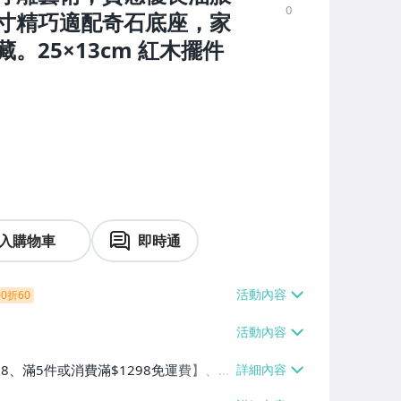
0
寸精巧適配奇石底座，家
25×13cm 紅木擺件
入購物車
即時通
0折60
38、滿5件或消費滿$1298免運費】、7-
、萊爾富取貨付款【單件運費$60、滿5件