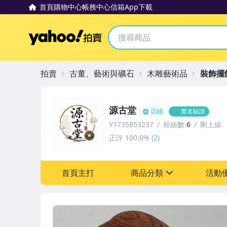
首頁
購物中心
帳務中心
信箱
App下載
Yahoo拍賣
拍賣
古董、藝術與礦石
木雕藝術品
裝飾擺
源古堂
店鋪
實名驗證
Y1735853237
粉絲數
6
剛上線
正評
100.0%
(
2
)
首頁主打
商品分類
活動
sign
其它
[全店] 周年慶
[全店] 粉絲專享