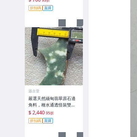
93折
翠、髮簪、收藏
折扣碼
直購
源古堂
嚴選天然緬甸翡翠原石邊
角料，種水通透怪裝雙
彩，實拍呈現無修圖，重4
$ 2,440
95折
83克。品相如圖，完美主
折扣碼
直購
義慎拍。 天然翡翠、怪裝
雙彩、緬甸翡翠