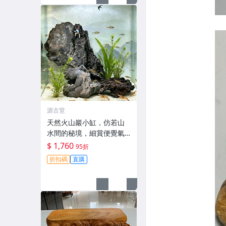
源古堂
天然火山巖小缸，仿若山
水間的秘境，細賞便覺氣
象萬千。適合收藏與佈
$ 1,760
95折
置。洪荒氣勢 瀟湘風味 層
折扣碼
直購
巒疊嶂