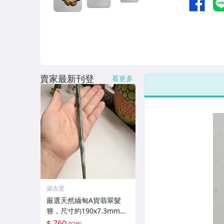
賣家最新刊登
看更多
源古堂
嚴選天然緬甸A貨翡翠髮
簪，尺寸約190x7.3mm，
簡單大方適合收藏。翡
$ 760