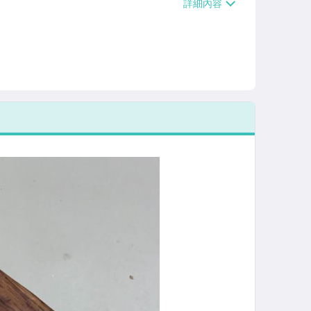
/貨運【單件運費$120、滿5件或消費滿