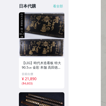
日本代購
看全部
【LIG】時代木造看板 特大
90.5㎝ 金彩 本舗 高田徳左
衛門 古美術品 2606.676
目前出價
¥ 21,890
(
$4,603
)