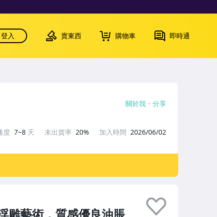
登入
賣東西
購物車
即時通
關於我
分享
速度
7~8
天
未出貨率
20%
加入時間
2026/06/02
浮雕藝術，質感優良油脹