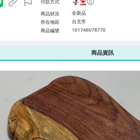
付款方式
或消費滿$1298免運費】、宅配
$1598免運費】
全新品
商品狀況
台北市
所在地區
101746078770
商品編號
7-ELEVEN 運費只要
38
元
不限金額、筆數，筆筆優惠無限次！
商品資訊