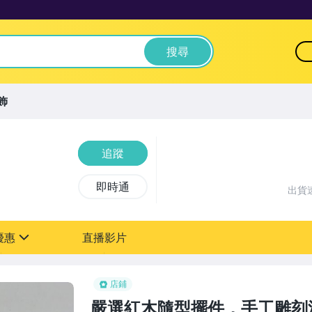
搜尋
飾
追蹤
即時通
出貨
優惠
直播影片
sign
店鋪
嚴選紅木隨型擺件，手工雕刻