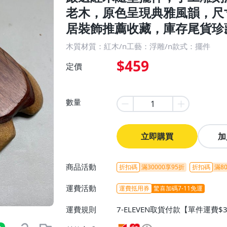
老木，原色呈現典雅風韻，尺
居裝飾推薦收藏，庫存尾貨珍藏。
木質材質：紅木/n工藝：浮雕/n款式：擺件
$459
定價
數量
立即購買
加
商品活動
折扣碼
滿30000享95折
折扣碼
滿80
運費活動
運費抵用券
驚喜加碼7-11免運
運費規則
7-ELEVEN取貨付款【單件運費$
ELEVEN取貨不付款【免運費】