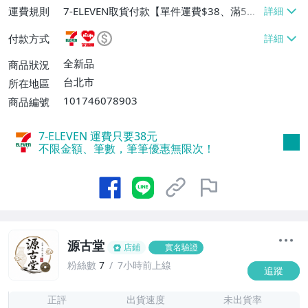
運費規則
7-ELEVEN取貨付款【單件運費$38、滿5件
或消費滿$1298免運費】、7-ELEVEN取貨
付款方式
不付款【免運費】、萊爾富取貨付款【單件
運費$60、滿5件或消費滿$1298免運
全新品
商品狀況
費】、宅配/貨運【單件運費$120、滿5件
台北市
所在地區
或消費滿$1598免運費】
101746078903
商品編號
7-ELEVEN 運費只要
38
元
不限金額、筆數，筆筆優惠無限次！
源古堂
店鋪
實名驗證
粉絲數
7
7小時前上線
追蹤
7
正評
出貨速度
未出貨率