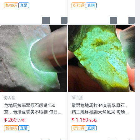
擬價 藍色翡翠 晶塊 夜拍截標
等你來。危地馬拉 翡翠原石 拍
折扣碼
直購
折扣碼
直購
十一點
賣
源古堂
源古堂
危地馬拉翡翠原石嚴選150
嚴選危地馬拉44克翡翠原石，
克，包漬皮質美不暇接 每日拍
精工雕琢盡顯天然風采 每晚11
賣晚11點截標 真實成交 危地
點截標 日拍推薦 危地馬拉 翡
$ 260
$ 1,160
77折
95折
馬拉、翡翠原石、包漿皮
翠原石 雕琢作品
折扣碼
直購
折扣碼
直購