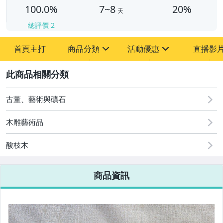
100.0%
7~8
20%
天
總評價
2
首頁主打
商品分類
活動優惠
直播影
sign
sign
2
其它
[全店] 周年慶
[全店] 粉絲專享
古董、藝術與礦石
木雕藝術品
酸枝木
商品資訊