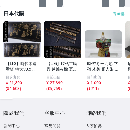
日本代購
看全部
【LIG】時代木造
【LIG】時代古民
時代物 一刀彫 立
看板 特大90.5㎝
具 筵編み機 五点
雛 木製 雛人形 木
金彩 本舗 高田徳
むしろ編み 筬 お
彫彩色 小型 2.2×
目前出價
目前出價
目前出價
左衛門 古美術品
さ 農具 古道具 26
3.5×H5.7cm ひな
¥ 21,890
¥ 27,390
¥ 1,000
¥
2606.676
04.458
祭り 郷土玩具 木
(
$4,603
)
(
$5,759
)
(
$211
)
(
工芸 置物 木彫人
形(B24136)
關於我們
客服中心
聯絡我們
新聞中心
常見問答
人才招募