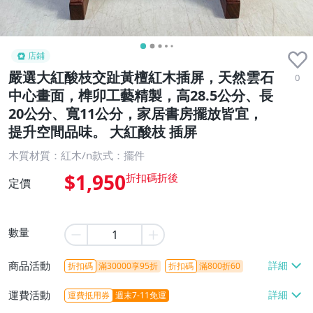
店鋪
嚴選大紅酸枝交趾黃檀紅木插屏，天然雲石
0
中心畫面，榫卯工藝精製，高28.5公分、長
20公分、寬11公分，家居書房擺放皆宜，
提升空間品味。 大紅酸枝 插屏
木質材質：紅木/n款式：擺件
$1,950
定價
數量
商品活動
折扣碼
滿30000享95折
折扣碼
滿800折60
運費活動
運費抵用券
週末7-11免運