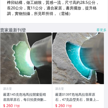
賣家最新刊登
看更多
源古堂
源古堂
嚴選145克危地馬拉開窗藍晴
嚴選0139T危地馬拉翡翠原
底翡翠原石，每日拍賣倒數計
石，47克晶瑩美石，限量上
時，即刻競拍。危地馬拉翡翠
拍，今夜11點截標！真實成交
$ 260
$ 260
77折
77折