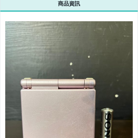
商品資訊
電玩遊戲與主機
運動、戶外與休閒
寵物用品與水族
汽機車精品百貨
居家、家具與園藝
玩具、模型與公仔
男性精品與服飾
偶像、球員卡與郵幣
手錶與飾品配件
女包精品與女鞋
家電與影音視聽