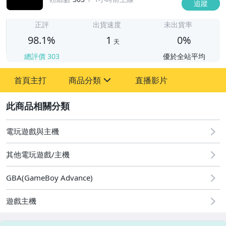
追蹤
1
正評
出貨速度
未出貨率
98.1%
1
0%
天
總評價
303
優於全站平均
首頁主打
商品分類
直播影片
sign
2
電玩遊戲與主機
圖書/影音/文具
其他電玩遊戲/主機
古董、藝術與礦石
手機、配件與通訊
GBA(GameBoy Advance)
電腦、平板與周邊
遊戲主機
相機、攝影與周邊