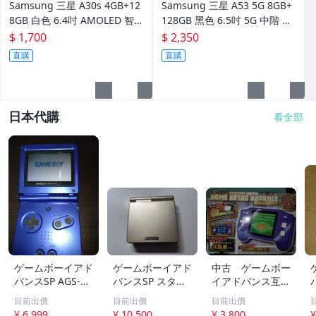
Samsung 三星 A30s 4GB+12
Samsung 三星 A53 5G 8GB+
8GB 白色 6.4吋 AMOLED 智
128GB 黑色 6.5吋 5G 中階 A
慧型手機 大容量儲存 雙卡雙待
MOLED 智慧型手機 雙卡雙待
$ 1,700
$ 2,350
直購
直購
日本代購
看全部
ゲームボーイアド
ゲームボーイアド
中古 ゲームボー
バンスSP AGS-00
バンスSP スター
イアドバンス互換
1 任天堂 Ninten
ライトゴールド
機 ホームレトロ
N
目前出價
目前出價
目前出價
do ADVANCE 現
アドバンス 起動
¥ 6,999
¥ 10,500
¥ 3,800
¥