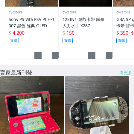
cycstore
cycstore
cycstore
Sony PS Vita PSV PCH-1
128IN1 遊戲卡帶 鐵拳
GBA SP
007 黑色 經典 OLED 螢
大力水手 X287
卡帶 裸卡
幕 遊戲掌機 附充電線 經
之卡比 軍曹 
$ 4,200
$ 150
$ 350
~
$
典收藏 掌上型遊戲機
夢紅寶石
直購
直購
直購
賣家最新刊登
看更多