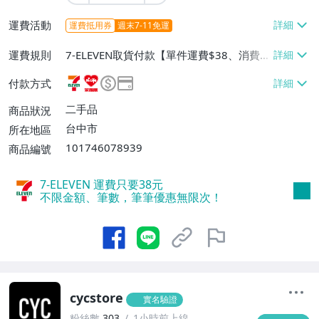
運費活動
運費抵用券
週末7-11免運
運費規則
7-ELEVEN取貨付款【單件運費$38、消費滿
$2999免運費】、萊爾富取貨付款【單件運
付款方式
費$60】、宅配/貨運【單件運費$60、消費
滿$2999免運費】、郵局掛號【單件運費$1
二手品
商品狀況
00】、低溫配送【單件運費$60、消費滿$2
台中市
所在地區
999免運費】
101746078939
商品編號
7-ELEVEN 運費只要
38
元
不限金額、筆數，筆筆優惠無限次！
cycstore
實名驗證
粉絲數
303
1小時前上線