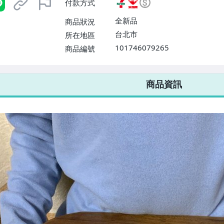
付款方式
或消費滿$1298免運費】、宅配
$1598免運費】
全新品
商品狀況
台北市
所在地區
101746079265
商品編號
7-ELEVEN 運費只要
38
元
不限金額、筆數，筆筆優惠無限次！
商品資訊