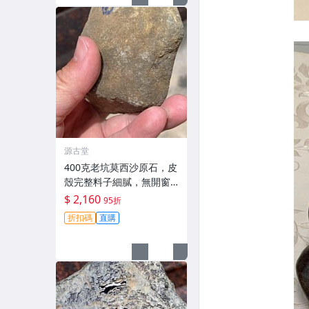
源古堂
400克老坑莫西沙原石，皮
殼完整料子細膩，無開窗
工藝原礦，適合手鐲及掛
$ 2,160
95折
件製作。嚴選天然A貨翡
折扣碼
直購
翠。 老坑翡翠 手鐲 掛件