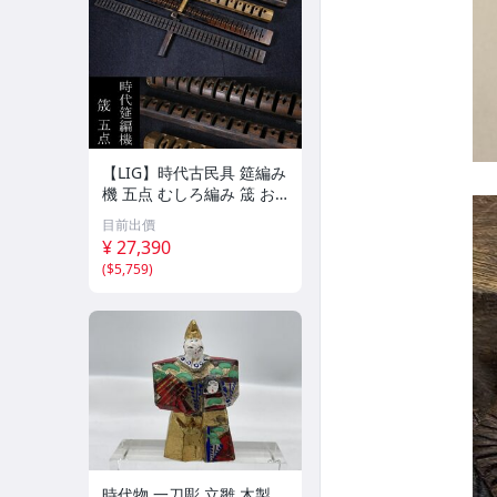
【LIG】時代古民具 筵編み
機 五点 むしろ編み 筬 お
さ 農具 古道具 2604.458
目前出價
¥ 27,390
(
$5,759
)
時代物 一刀彫 立雛 木製