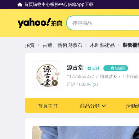
首頁
購物中心
帳務中心
信箱
App下載
Yahoo拍賣
拍賣
古董、藝術與礦石
木雕藝術品
裝飾擺
源古堂
店鋪
實名驗證
Y1735853237
粉絲數
6
1小時前
正評
100.0%
(
2
)
首頁主打
商品分類
活動
sign
其它
[全店] 周年慶
[全店] 粉絲專享