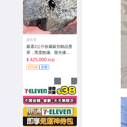
源古堂
嚴選2公斤收藏級別精品墨
翠，黑度飽滿、螢光優
異，直擊心坎的絕版好物
$ 425,000
95折
翡翠 珍貴玉石 天然翡翠
折扣碼
直購