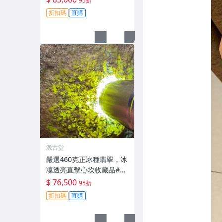
95折
折扣碼
直購
源古堂
嚴選460克正冰種翡翠，冰
凜透亮直擊心坎收藏品#翡
翠 #天然翡翠 #A貨翡翠玉
$ 76,500
95折
石
折扣碼
直購