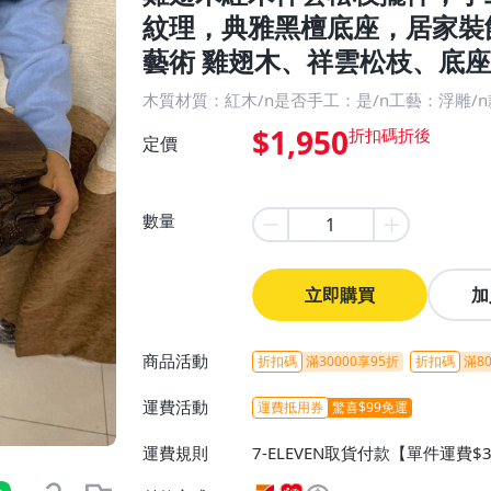
紋理，典雅黑檀底座，居家裝
藝術 雞翅木、祥雲松枝、底座
木質材質：紅木/n是否手工：是/n工藝：浮雕/
$1,950
定價
數量
立即購買
加
商品活動
折扣碼
滿30000享95折
折扣碼
滿80
運費活動
運費抵用券
驚喜$99免運
運費規則
7-ELEVEN取貨付款【單件運費$
ELEVEN取貨不付款【免運費】