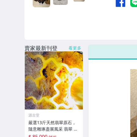
賣家最新刊登
看更多
源古堂
嚴選13斤天然翡翠原石，
隨意雕琢盡展風采 翡翠 原
石 雕刻
$ 85,000