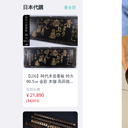
日本代購
看全部
【LIG】時代木造看板 特大
90.5㎝ 金彩 本舗 高田徳左
衛門 古美術品 2606.676
目前出價
¥ 21,890
(
$4,603
)