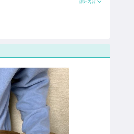
/貨運【單件運費$120、滿5件或消費滿