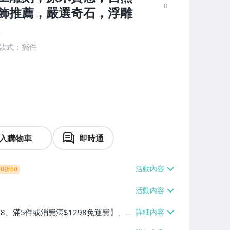
0
飾推薦，嚴選奇石，浮雕
n款式：擺件
入購物車
即時通
0折60
38、滿5件或消費滿$1298免運費】、7-
、萊爾富取貨付款【單件運費$60、滿5件