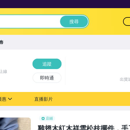
搜尋
飾
追蹤
上線
即時通
出貨
優惠
直播影片
sign
店鋪
雞翅木紅木祥雲松枝擺件，手