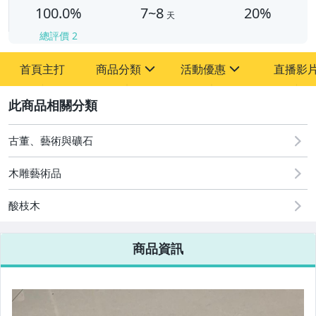
100.0%
7~8
20%
天
總評價
2
首頁主打
商品分類
活動優惠
直播影
sign
sign
2
其它
[全店] 周年慶
[全店] 粉絲專享
古董、藝術與礦石
木雕藝術品
酸枝木
商品資訊