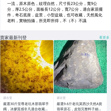
賣家最新刊登
看更多
源古堂
源古堂
嚴選30斤至尊老坑木那翡翠手
嚴選9.6斤老坑莫西沙天然A貨
鐲，冰膠質感非凡適合收藏。
翡翠原石，皮殼完整料子細