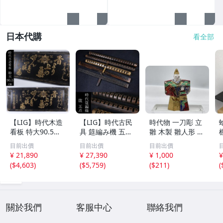
日本代購
看全部
【LIG】時代木造
【LIG】時代古民
時代物 一刀彫 立
看板 特大90.5㎝
具 筵編み機 五点
雛 木製 雛人形 木
金彩 本舗 高田徳
むしろ編み 筬 お
彫彩色 小型 2.2×
目前出價
目前出價
目前出價
左衛門 古美術品
さ 農具 古道具 26
3.5×H5.7cm ひな
¥ 21,890
¥ 27,390
¥ 1,000
¥
2606.676
04.458
祭り 郷土玩具 木
(
$4,603
)
(
$5,759
)
(
$211
)
(
工芸 置物 木彫人
形(B24136)
關於我們
客服中心
聯絡我們