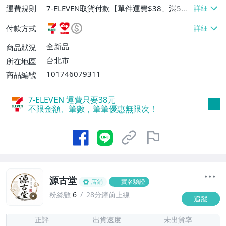
運費規則
7-ELEVEN取貨付款【單件運費$38、滿5件
或消費滿$1298免運費】、7-ELEVEN取貨
付款方式
不付款【免運費】、萊爾富取貨付款【單件
運費$60、滿5件或消費滿$1298免運
全新品
商品狀況
費】、宅配/貨運【單件運費$120、滿5件
台北市
所在地區
或消費滿$1598免運費】
101746079311
商品編號
7-ELEVEN 運費只要
38
元
不限金額、筆數，筆筆優惠無限次！
源古堂
店鋪
實名驗證
粉絲數
6
28分鐘前上線
追蹤
7
正評
出貨速度
未出貨率