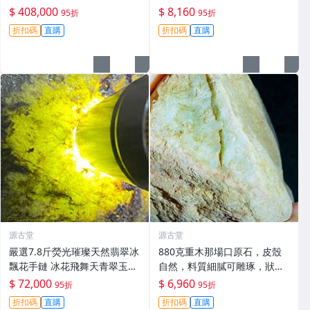
翡翠 玩冰手鐲 冰膠感
膩，適合打造手鐲精品。#翡
$ 408,000
$ 8,160
95折
95折
翠 #A貨翡翠 #原石翡翠
折扣碼
直購
折扣碼
直購
源古堂
源古堂
嚴選7.8斤熒光璀璨天然翡翠冰
880克重木那場口原石，皮殼
飄花手鏈 冰花飛舞天青翠玉br
自然，料質細膩可雕琢，狀態
acelet 翡翠手鏈 翡翠bracelet
優良適合作為手鐲或收藏，嚴
$ 72,000
$ 6,960
95折
95折
選天然A貨翡翠#天然翡翠 A貨
折扣碼
直購
折扣碼
直購
翡翠 手鐲原料