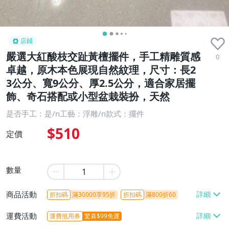
店鋪
嚴選大紅酸枝交趾黃檀擺件，手工精雕質感
0
卓越，原木本色展現自然紋理，尺寸：長2
3公分、寬9公分、厚2.5公分，適合家居擺
飾、奇石搭配或小型盆栽裝扮，天然
是否手工：是/n工藝：浮雕/n款式：擺件
$510
定價
數量
商品活動
折扣碼
滿30000享95折
折扣碼
滿800折60
運費活動
運費抵用券
驚喜$99免運