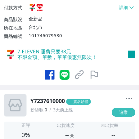
貨付款【免運費】
付款方式
全新品
商品狀況
台北市
所在地區
101746079530
商品編號
7-ELEVEN 運費只要
38
元
不限金額、筆數，筆筆優惠無限次！
Y7237610000
實名驗證
粉絲數
0
3天前上線
追蹤
-
-
正評
出貨速度
未出貨率
0%
--
--
天