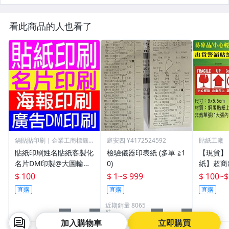
看此商品的人也看了
鍋貼貼印刷｜企業工商標籤
庭安四 Y4172524592
貼紙工廠
專門店
貼紙印刷姓名貼紙客製化
檢驗儀器印表紙 (多單 ≧1
【現貨】
名片DM印製@大圖輸出.
0)
紙】超商
電腦割字.海報印刷.廣告
小心輕放
$ 100
$ 1
~
$ 999
$ 100
~
$
行銷貼紙+產品標籤印刷
向上/賣
直購
直購
直購
+創意造型貼紙設計+反
品/寄貨
近期銷量 8065
光貼紙
件
加入購物車
立即購買