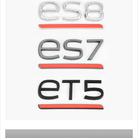
嬰幼兒與孕婦
汽機車精品百貨
居家、家具與園藝
玩具、模型與公仔
男性精品與服飾
偶像、球員卡與郵幣
女裝與服飾配件
手錶與飾品配件
女包精品與女鞋
家電與影音視聽
美食與地方特產