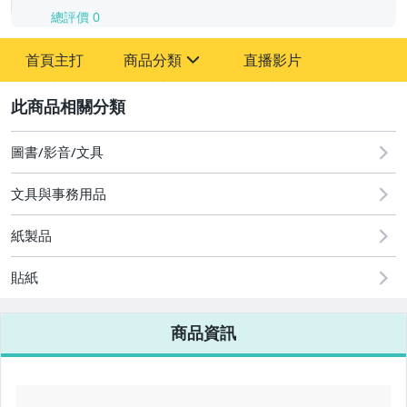
總評價
0
-
首頁主打
商品分類
直播影片
-
sign
2
圖書/影音/文具
圖書/影音/文具
文具與事務用品
古董、藝術與礦石
紙製品
手機、配件與通訊
貼紙
美容保養與彩妝
電腦、平板與周邊
商品資訊
相機、攝影與周邊
運動、戶外與休閒