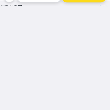
行動任意門
看更多
人氣賣家
★月界二手書店2～不只是
便宜...★
【月界二手書店】數萬商品不
只是便宜…
$ 1
直購
賣家最新刊登
看更多