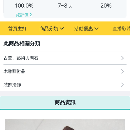
100.0%
7~8
20%
天
總評價
2
首頁主打
商品分類
活動優惠
直播影
sign
sign
2
其它
[全店] 周年慶
[全店] 粉絲專享
古董、藝術與礦石
木雕藝術品
裝飾擺飾
商品資訊