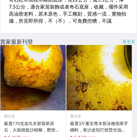
賣家最新刊登
看更多
源古堂
源古堂
嚴選170克老坑木那翡翠原
嚴選3斤重至尊木那冰種翡翠手
石，大面積脫沙精雕，壓燈通
鐲料，黃沙皮殻打燈熒光強
透無雜質，油性佳冰種特級，
烈，水頭極佳，種水化開石型