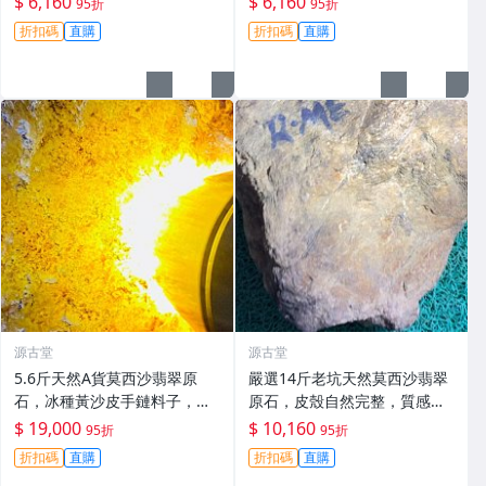
$ 6,160
$ 6,160
95折
95折
適合收藏與鑽刻#翡翠 #老坑玉
規整，皮殼完整無損。適合做
折扣碼
直購
折扣碼
直購
#冰種翡翠
手鐲、掛件或雕刻，保留原礦
狀態。 翡翠 A貨
源古堂
源古堂
5.6斤天然A貨莫西沙翡翠原
嚴選14斤老坑天然莫西沙翡翠
石，冰種黃沙皮手鏈料子，水
原石，皮殼自然完整，質感
頭佳適合打造掛件或手鏈 莫西
佳，狀態上乘，適合打造手鍊
$ 19,000
$ 10,160
95折
95折
沙 手鏈 料子
或精品收藏 A貨翡翠 翡翠原石
折扣碼
直購
折扣碼
直購
天然料型