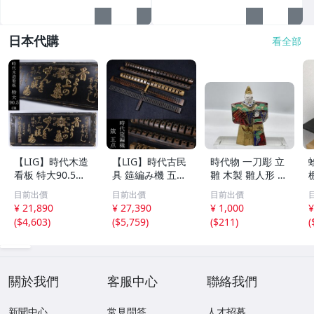
日本代購
看全部
【LIG】時代木造
【LIG】時代古民
時代物 一刀彫 立
看板 特大90.5㎝
具 筵編み機 五点
雛 木製 雛人形 木
金彩 本舗 高田徳
むしろ編み 筬 お
彫彩色 小型 2.2×
目前出價
目前出價
目前出價
左衛門 古美術品
さ 農具 古道具 26
3.5×H5.7cm ひな
¥ 21,890
¥ 27,390
¥ 1,000
¥
2606.676
04.458
祭り 郷土玩具 木
(
$4,603
)
(
$5,759
)
(
$211
)
(
工芸 置物 木彫人
形(B24136)
關於我們
客服中心
聯絡我們
新聞中心
常見問答
人才招募