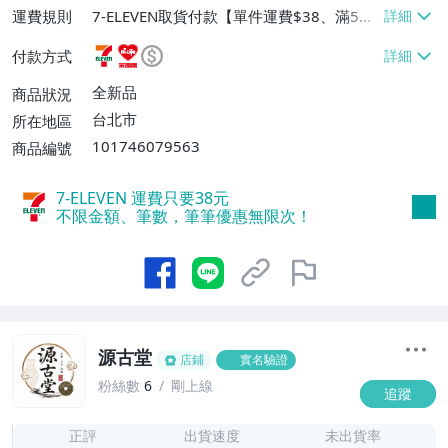
運費規則
7-ELEVEN取貨付款【單件運費$38、滿5件
或消費滿$1298免運費】、7-ELEVEN取貨
付款方式
不付款【免運費】、萊爾富取貨付款【單件
運費$60、滿5件或消費滿$1298免運
全新品
商品狀況
費】、宅配/貨運【單件運費$120、滿5件
台北市
所在地區
或消費滿$1598免運費】
101746079563
商品編號
7-ELEVEN 運費只要
38
元
不限金額、筆數，筆筆優惠無限次！
源古堂
店鋪
實名驗證
粉絲數
6
剛上線
追蹤
7
正評
出貨速度
未出貨率