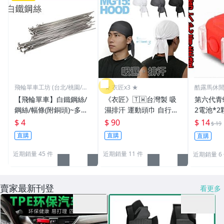
女包精品與女鞋
家電與影音視聽
飛輪單車工坊 (台北/桃園/高
★ 衣匠x3 ★
酷露馬休
雄)
【飛輪單車】白鐵鋼絲/
《衣匠》🇹🇼台灣製 吸
第六代青蛙燈 (附
鋼絲/幅條(附銅頭)~多種
濕排汗 運動頭巾 自行車
2電池*2
規格/一支價格需要多少
頭巾 機車 自行車小帽 海
警示燈 雙
$ 4
$ 90
$ 14
$ 19
買多少[1101]
盜帽﹝MG15﹞
車尾燈 前
直購
直購
直購
1
近期銷量 45 件
近期銷量 11 件
近期銷量 6
賣家最新刊登
看更多