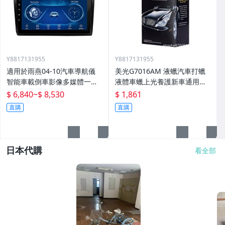
Y8817131955
Y8817131955
適用於雨燕04-10汽車導航儀
美光G7016AM 液蠟汽車打蠟
智能車載倒車影像多媒體一體
液體車蠟上光養護新車通用棕
機
櫚蠟
$ 6,840
~
$ 8,530
$ 1,861
直購
直購
日本代購
看全部