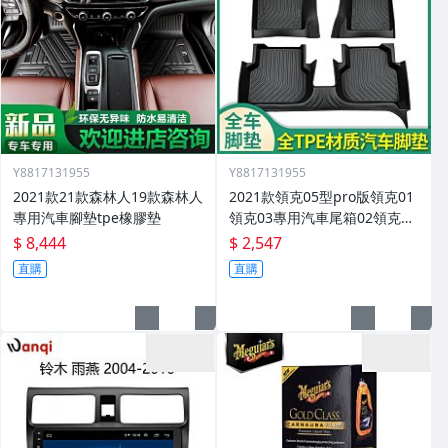
Y8817131955
Y8817131955
2021款21款森林人19款森林人
2021款領克05型pro版領克01
專用汽車腳墊tpe橡膠墊
領克03專用汽車尾箱02領克03
腳墊
$ 8,444
$ 2,547
直購
直購