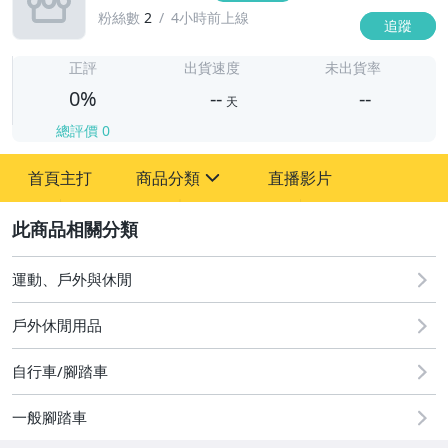
粉絲數
2
4小時前上線
追蹤
-
-
正評
出貨速度
未出貨率
0%
--
--
天
總評價
0
-
首頁主打
商品分類
直播影片
-
sign
2
運動、戶外與休閒
圖書/影音/文具
戶外休閒用品
古董、藝術與礦石
自行車/腳踏車
手機、配件與通訊
美容保養與彩妝
一般腳踏車