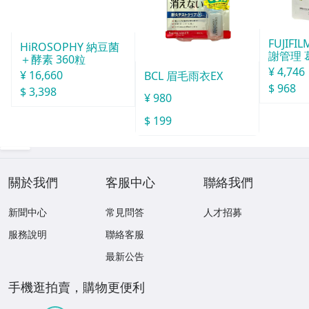
FUJIF
HiROSOPHY 納豆菌
謝管理 
＋酵素 360粒
30日份 
¥ 4,746
¥ 16,660
BCL 眉毛雨衣EX
$ 968
$ 3,398
¥ 980
$ 199
關於我們
客服中心
聯絡我們
新聞中心
常見問答
人才招募
服務說明
聯絡客服
最新公告
手機逛拍賣，購物更便利