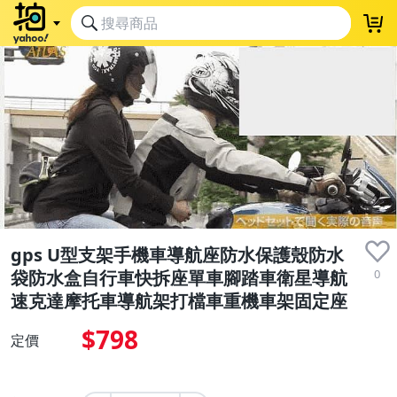
gps U型支架手機車導航座防水保護殼防水
0
袋防水盒自行車快拆座單車腳踏車衛星導航
速克達摩托車導航架打檔車重機車架固定座
$798
定價