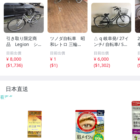
引き取り限定商
ツノダ自転車 昭
△ q 岐阜発/ 27イ
品 Legion シ
和レトロ 三輪自
ンチ/ 自転車/ Swi
ティサイクル ２
転車 大人用 実用
tch LAT/ 6段変速/
目前出價
目前出價
目前出價
7インチ シマノ
車 レストアベー
ママチャリ/ 走行
¥ 8,000
¥ 1
¥ 6,000
¥
6段変速 LEDライ
ス
確認/ タイヤひび
(
$1,736
)
(
$1
)
(
$1,302
)
(
ト 現状品 101
割れあり/ 現状品/
66833-46240
R8.8/5 △
日本直送
看更多