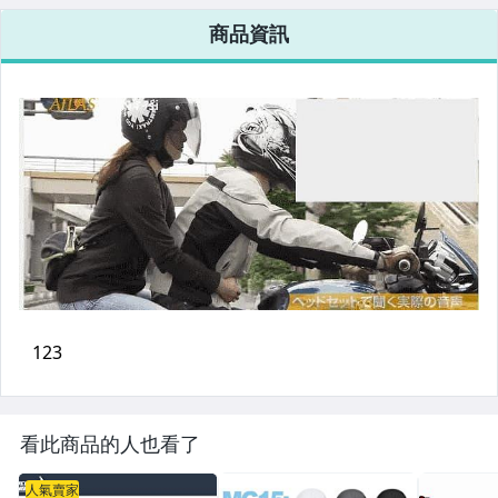
電腦、平板與周邊
商品資訊
相機、攝影與周邊
運動、戶外與休閒
嬰幼兒與孕婦
汽機車精品百貨
居家、家具與園藝
玩具、模型與公仔
男性精品與服飾
女裝與服飾配件
偶像、球員卡與郵幣
看此商品的人也看了
手錶與飾品配件
人氣賣家