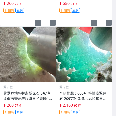
賣晚11點截拍，真實成交保
展示，適合收藏與把玩 翡翠原
$ 260
$ 650
77折
91折
證。藍水、危地馬拉、翡翠原
石 玉石原料
折扣碼
直購
折扣碼
直購
石
源古堂
源古堂
嚴選危地馬拉翡翠原石 347克
全新推薦：6854H特拍翡翠原
原礦石膏皮表現每日拍賣晚11
石 209克冰藍危地馬拉每日晚1
點截拍 現實拍賣成交 危地馬拉
1點截拍 冰藍翡翠危地馬拉原
$ 260
$ 2,160
77折
95折
翡翠原石 石膏皮
石 209克 玩石收藏
折扣碼
直購
折扣碼
直購