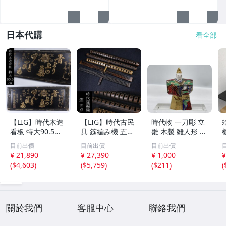
日本代購
看全部
【LIG】時代木造
【LIG】時代古民
時代物 一刀彫 立
看板 特大90.5㎝
具 筵編み機 五点
雛 木製 雛人形 木
金彩 本舗 高田徳
むしろ編み 筬 お
彫彩色 小型 2.2×
目前出價
目前出價
目前出價
左衛門 古美術品
さ 農具 古道具 26
3.5×H5.7cm ひな
¥ 21,890
¥ 27,390
¥ 1,000
¥
2606.676
04.458
祭り 郷土玩具 木
(
$4,603
)
(
$5,759
)
(
$211
)
(
工芸 置物 木彫人
形(B24136)
關於我們
客服中心
聯絡我們