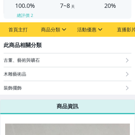
100.0%
7~8
20%
天
總評價
2
首頁主打
商品分類
活動優惠
直播影
sign
sign
2
其它
[全店] 周年慶
[全店] 粉絲專享
古董、藝術與礦石
木雕藝術品
裝飾擺飾
商品資訊