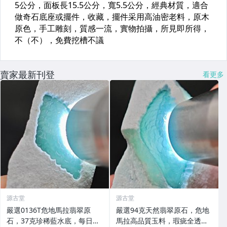
賣家最新刊登
看更多
源古堂
源古堂
嚴選0136T危地馬拉翡翠原
嚴選94克天然翡翠原石，危地
石，37克珍稀藍水底，每日拍
馬拉高品質玉料，瑕疵全透明