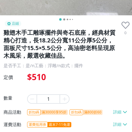
店鋪
雞翅木手工雕琢擺件與奇石底座，經典材質
0
精心打造，長18.2公分寬11公分厚5公分，
面板尺寸15.5×5.5公分，高油密老料呈現原
木風采，嚴選收藏佳品。
是否手工：是/n工藝：浮雕/n款式：擺件
$510
定價
數量
商品活動
折扣碼
滿30000享95折
折扣碼
滿800折60
運費活動
運費抵用券
週末7-11免運