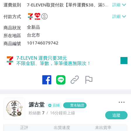
運費規則
7-ELEVEN取貨付款【單件運費$38、滿5件
或消費滿$1298免運費】、7-ELEVEN取貨
付款方式
不付款【免運費】、萊爾富取貨付款【單件
運費$60、滿5件或消費滿$1298免運
全新品
商品狀況
費】、宅配/貨運【單件運費$120、滿5件
台北市
所在地區
或消費滿$1598免運費】
101746079742
商品編號
7-ELEVEN 運費只要
38
元
不限金額、筆數，筆筆優惠無限次！
源古堂
店鋪
實名驗證
粉絲數
7
16分鐘前上線
追蹤
7
正評
出貨速度
未出貨率