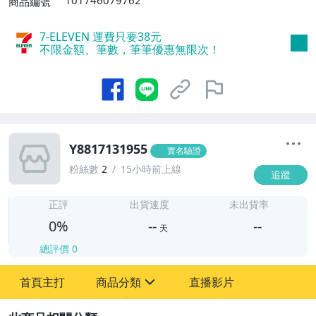
商品編號
7-ELEVEN 運費只要
38
元
不限金額、筆數，筆筆優惠無限次！
Y8817131955
實名驗證
粉絲數
2
15小時前上線
追蹤
-
-
正評
出貨速度
未出貨率
0%
--
--
天
總評價
0
-
首頁主打
商品分類
直播影片
-
sign