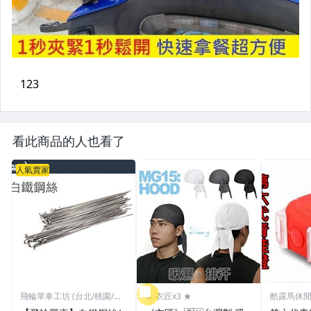
看此商品的人也看了
人氣賣家
飛輪單車工坊 (台北/桃園/高
★ 衣匠x3 ★
酷露馬休
雄)