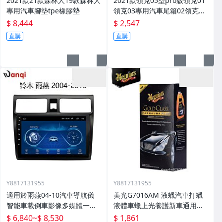
2021款21款森林人19款森林人
2021款領克05型pro版領克01
專用汽車腳墊tpe橡膠墊
領克03專用汽車尾箱02領克03
腳墊
$ 8,444
$ 2,547
直購
直購
Y8817131955
Y8817131955
適用於雨燕04-10汽車導航儀
美光G7016AM 液蠟汽車打蠟
智能車載倒車影像多媒體一體
液體車蠟上光養護新車通用棕
機
櫚蠟
$ 6,840
~
$ 8,530
$ 1,861