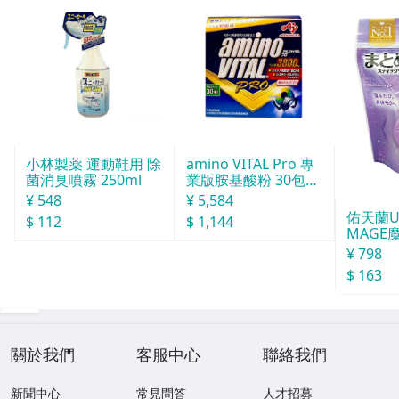
小林製薬 運動鞋用 除
amino VITAL Pro 專
菌消臭噴霧 250ml
業版胺基酸粉 30包獨
立包裝
¥ 548
¥ 5,584
佑天蘭Ut
$ 112
$ 1,144
MAGE
型 白色
¥ 798
$ 163
關於我們
客服中心
聯絡我們
新聞中心
常見問答
人才招募