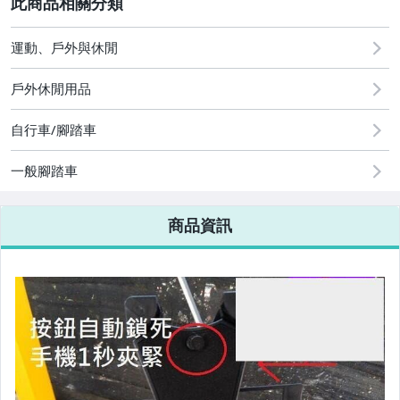
2
運動、戶外與休閒
圖書/影音/文具
戶外休閒用品
古董、藝術與礦石
自行車/腳踏車
手機、配件與通訊
美容保養與彩妝
一般腳踏車
電腦、平板與周邊
商品資訊
相機、攝影與周邊
運動、戶外與休閒
嬰幼兒與孕婦
汽機車精品百貨
居家、家具與園藝