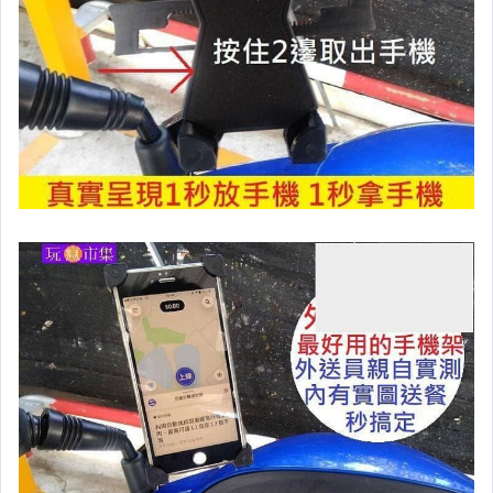
玩具、模型與公仔
男性精品與服飾
女裝與服飾配件
偶像、球員卡與郵幣
手錶與飾品配件
女包精品與女鞋
家電與影音視聽