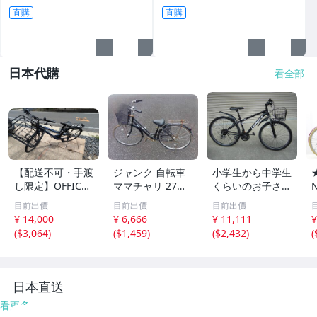
直購
直購
日本代購
看全部
【配送不可・手渡
ジャンク 自転車
小学生から中学生
し限定】OFFICE
ママチャリ 27イ
くらいのお子さん
PRESS CM 460m
ンチ ６段ギア 黒
に☆自転車 CO
目前出價
目前出價
目前出價
m 自転車
手渡し限定 配達
NTINENTE 698
¥ 14,000
¥ 6,666
¥ 11,111
¥
可能 千葉
シティクロスバイ
(
$3,064
)
(
$1,459
)
(
$2,432
)
(
ク
日本直送
看更多