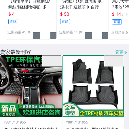
【飛輪單車】白鐵鋼絲/
《衣匠》🇹🇼台灣製 吸
第六代青蛙燈 (附
鋼絲/幅條(附銅頭)~多種
濕排汗 運動頭巾 自行車
2電池*2
規格/一支價格需要多少
頭巾 機車 自行車小帽 海
警示燈 雙
$ 4
$ 90
$ 14
$ 19
買多少[1101]
盜帽﹝MG15﹞
車尾燈 前
直購
直購
直購
1
近期銷量 45 件
近期銷量 11 件
近期銷量 6
賣家最新刊登
看更多
Y8817131955
Y8817131955