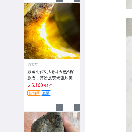
源古堂
嚴選4斤木那場口天然A貨
原石，黃沙皮熒光強烈美
種水手鐲掛件料子，形體
$ 6,160
95折
規整待工，支持檢測未動
折扣碼
直購
皮殼，沙粒感足細節私
聊。 原石未動 皮殼完整 水
頭好