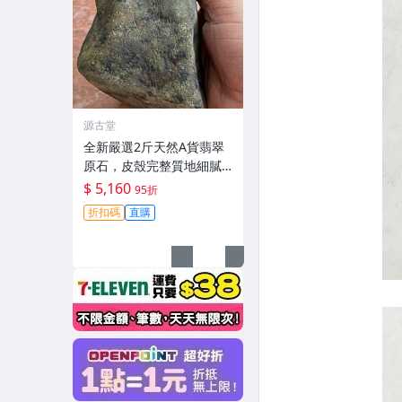
源古堂
全新嚴選2斤天然A貨翡翠
原石，皮殼完整質地細膩
未開料，保存良好，適合
$ 5,160
95折
雕刻優美手鐲，壓手感人
折扣碼
直購
品相佳 天然A貨翡翠 碧玉
手鐲原料