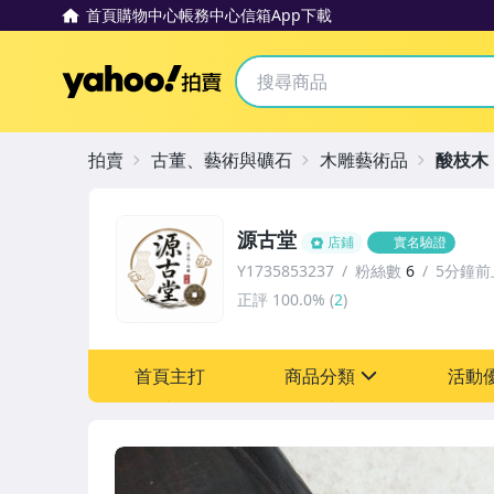
首頁
購物中心
帳務中心
信箱
App下載
Yahoo拍賣
拍賣
古董、藝術與礦石
木雕藝術品
酸枝木
源古堂
店鋪
實名驗證
Y1735853237
粉絲數
6
5分鐘前
正評
100.0%
(
2
)
首頁主打
商品分類
活動
sign
其它
[全店] 周年慶
[全店] 粉絲專享