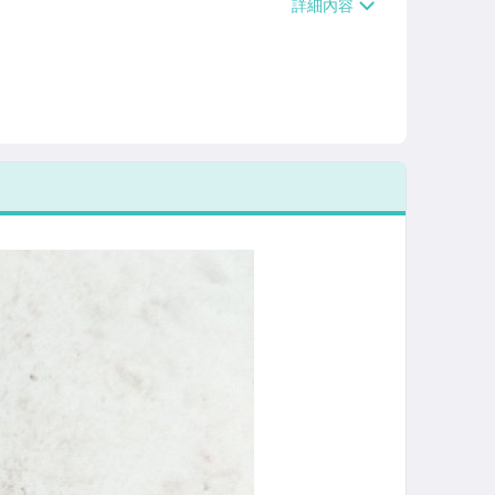
/貨運【單件運費$120、滿5件或消費滿