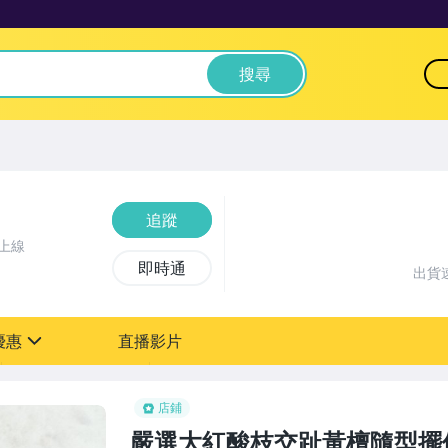
搜尋
追蹤
上線
即時通
出貨
優惠
直播影片
sign
店鋪
嚴選大紅酸枝交趾黃檀隨型擺件，