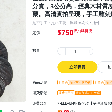
分寬，3公分高，經典木材質
藏。高清實拍呈現，手工雕刻細
是否手工：是/n工藝：浮雕/n款式：擺件
$750
定價
數量
立即購買
加
商品活動
折扣碼
滿30000享95折
折扣碼
滿80
運費活動
運費抵用券
驚喜加碼7-11免運
運費規則
7-ELEVEN取貨付款【單件運費$
ELEVEN取貨不付款【免運費】