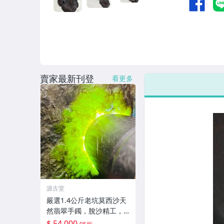
賣家最新刊登
看更多
源古堂
嚴選1.4公斤老坑莫西沙天
然翡翠手鐲，脫沙精工，
冰凍Feel足，熒光璀璨，
$ 54,000