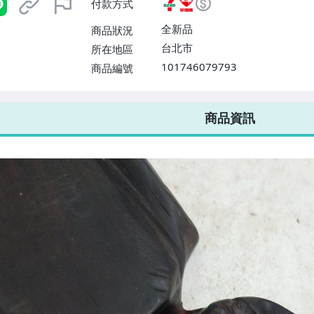
付款方式
或消費滿$1298免運費】、宅配
$1598免運費】
全新品
商品狀況
台北市
所在地區
101746079793
商品編號
7-ELEVEN 運費只要
38
元
不限金額、筆數，筆筆優惠無限次！
商品資訊