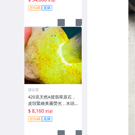
95折
保真收藏級#翡翠 #天然翡
折扣碼
直購
翠 #A貨翡翠玉石
源古堂
420克天然A貨翡翠原石，
皮殻緊緻黃霧熒光，水頭
佳種水足，適合手鐲掛件
$ 8,160
95折
把件，新料未加工，保存
折扣碼
直購
完美好檢測。 天然A貨翡
翠 手鐲 材質