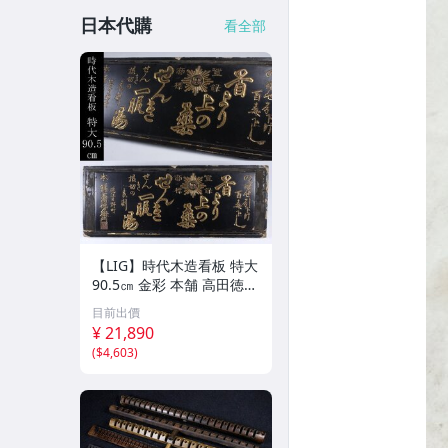
日本代購
看全部
【LIG】時代木造看板 特大
90.5㎝ 金彩 本舗 高田徳左
衛門 古美術品 2606.676
目前出價
¥ 21,890
(
$4,603
)