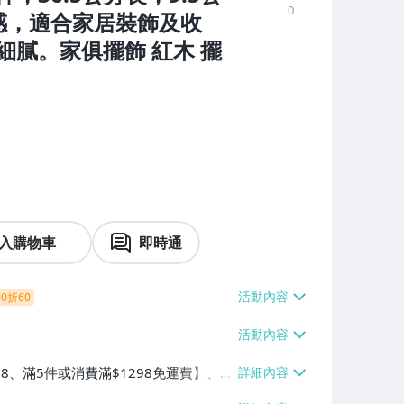
0
感，適合家居裝飾及收
膩。家俱擺飾 紅木 擺
入購物車
即時通
0折60
38、滿5件或消費滿$1298免運費】、7-
、萊爾富取貨付款【單件運費$60、滿5件