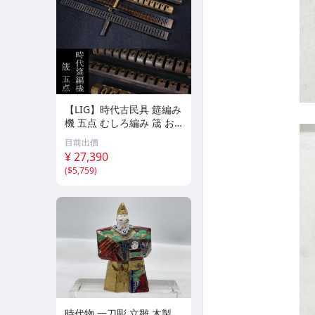
【LIG】時代古民具 筵編み
機 五点 むしろ編み 筬 お
さ 農具 古道具 2604.458
目前出價
¥ 27,390
(
$5,759
)
時代物 一刀彫 立雛 木製