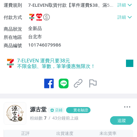
運費規則
7-ELEVEN取貨付款【單件運費$38、滿5件
或消費滿$1298免運費】、7-ELEVEN取貨
付款方式
不付款【免運費】、萊爾富取貨付款【單件
運費$60、滿5件或消費滿$1298免運
全新品
商品狀況
費】、宅配/貨運【單件運費$120、滿5件
台北市
所在地區
或消費滿$1598免運費】
101746079986
商品編號
7-ELEVEN 運費只要
38
元
不限金額、筆數，筆筆優惠無限次！
源古堂
店鋪
實名驗證
粉絲數
7
43分鐘前上線
追蹤
7
正評
出貨速度
未出貨率