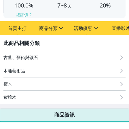
100.0%
7~8
20%
天
總評價
2
首頁主打
商品分類
活動優惠
直播影
sign
sign
2
其它
[全店] 周年慶
[全店] 粉絲專享
古董、藝術與礦石
木雕藝術品
檀木
紫檀木
商品資訊