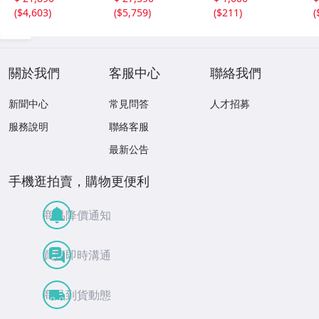
2606.676
04.458
祭り 郷土玩具 木
(
$4,603
)
(
$5,759
)
(
$211
)
(
工芸 置物 木彫人
形(B24136)
關於我們
客服中心
聯絡我們
新聞中心
常見問答
人才招募
服務說明
聯絡客服
最新公告
手機逛拍賣，購物更便利
商品降價通知
買賣即時溝通
商品到貨動態