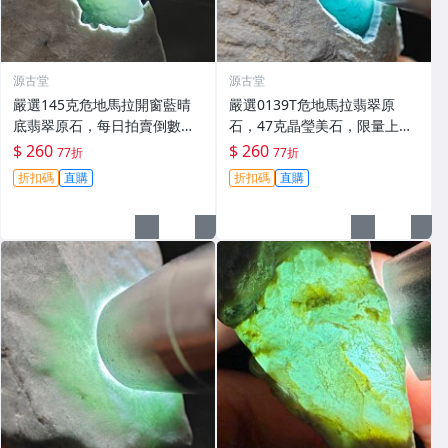
源古堂
源古堂
嚴選145克危地馬拉開窗藍晴
嚴選0139T危地馬拉翡翠原
底翡翠原石，每日拍賣倒數計
石，47克晶瑩美石，限量上
時，即刻競拍。危地馬拉翡翠
拍，今夜11點截標！真實成交
$ 260
$ 260
77折
77折
擬價 藍色翡翠 晶塊 夜拍截標
等你來。危地馬拉 翡翠原石 拍
折扣碼
直購
折扣碼
直購
十一點
賣