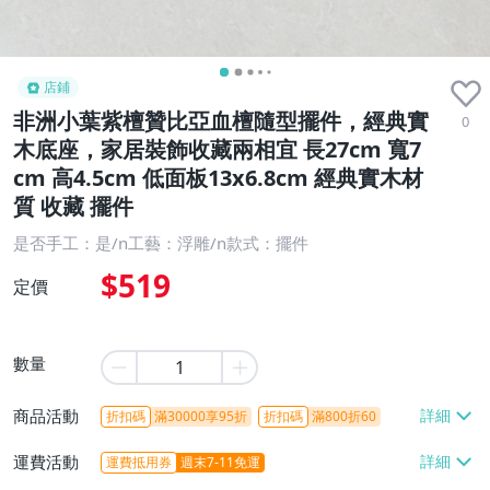
店鋪
非洲小葉紫檀贊比亞血檀隨型擺件，經典實
0
木底座，家居裝飾收藏兩相宜 長27cm 寬7
cm 高4.5cm 低面板13x6.8cm 經典實木材
質 收藏 擺件
是否手工：是/n工藝：浮雕/n款式：擺件
$519
定價
數量
商品活動
折扣碼
滿30000享95折
折扣碼
滿800折60
運費活動
運費抵用券
週末7-11免運