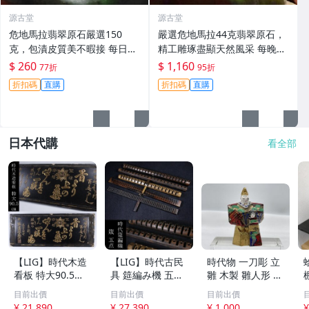
源古堂
源古堂
危地馬拉翡翠原石嚴選150
嚴選危地馬拉44克翡翠原石，
克，包漬皮質美不暇接 每日拍
精工雕琢盡顯天然風采 每晚11
賣晚11點截標 真實成交 危地
點截標 日拍推薦 危地馬拉 翡
$ 260
$ 1,160
77折
95折
馬拉、翡翠原石、包漿皮
翠原石 雕琢作品
折扣碼
直購
折扣碼
直購
日本代購
看全部
【LIG】時代木造
【LIG】時代古民
時代物 一刀彫 立
看板 特大90.5㎝
具 筵編み機 五点
雛 木製 雛人形 木
金彩 本舗 高田徳
むしろ編み 筬 お
彫彩色 小型 2.2×
目前出價
目前出價
目前出價
左衛門 古美術品
さ 農具 古道具 26
3.5×H5.7cm ひな
¥ 21,890
¥ 27,390
¥ 1,000
¥