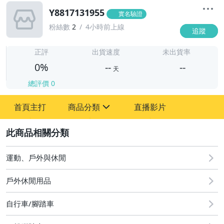
Y8817131955
實名驗證
粉絲數
2
4小時前上線
追蹤
-
-
正評
出貨速度
未出貨率
0%
--
--
天
總評價
0
-
首頁主打
商品分類
直播影片
-
sign
2
運動、戶外與休閒
圖書/影音/文具
戶外休閒用品
古董、藝術與礦石
自行車/腳踏車
手機、配件與通訊