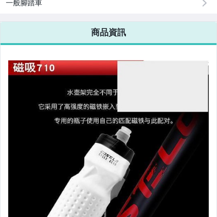
美容保養與彩妝
一般腳踏車
電腦、平板與周邊
商品資訊
相機、攝影與周邊
運動、戶外與休閒
嬰幼兒與孕婦
汽機車精品百貨
居家、家具與園藝
玩具、模型與公仔
男性精品與服飾
女裝與服飾配件
偶像、球員卡與郵幣