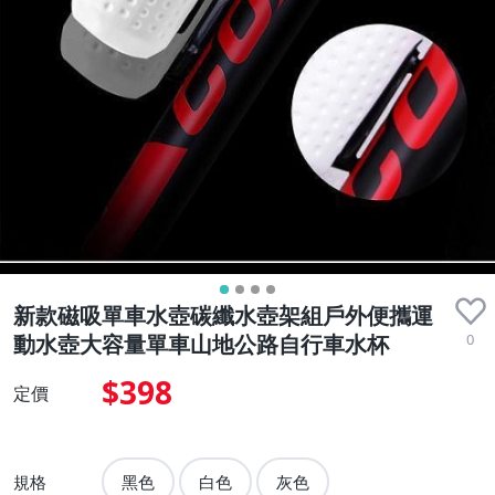
新款磁吸單車水壺碳纖水壺架組戶外便攜運
0
動水壺大容量單車山地公路自行車水杯
$398
定價
規格
黑色
白色
灰色