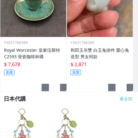
Y3631766399
Y3631766399
Royal Worcester 皇家伍斯特
和田玉吊墜 白玉兔掛件 愛心兔
C2593 骨瓷咖啡杯碟
造型 男女同款
$ 7,678
$ 2,871
直購
直購
日本代購
看全部