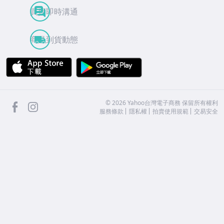
買賣即時溝通
商品到貨動態
APP Store
Google Play
facebook
Instagram
©
2026
Yahoo台灣電子商務 保留所有權利
服務條款
隱私權
拍賣使用規範
交易安全