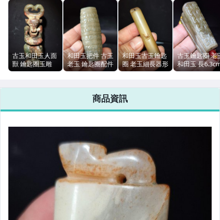
手錶與飾品配件
女包精品與女鞋
運動、戶外與休閒
古玉和田玉人面
和田玉把件 古玉
和田玉古玉鑰匙
古玉鑰匙圈 老
獸 鑰匙圈玉雕
老玉 鑰匙圈配件
圈 老玉細長器形
和田玉 長6.3c
高12.1cm 寬
長6cm 寬2.3cm
長6cm 重16.9g
寬2.3cm 重60g
3.9cm
57.9g
商品資訊