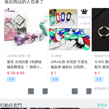
看此商品的人也看了
LOVERQ 婚禮小物
O.S商城
探索者戶
樂芙 永恆的愛 5色鑽戒
24hr出貨 有現貨 可選色
G-002 圓
鑰匙圈禮盒 ＊ 婚禮小物
鑰匙牌 鑰匙扣 分類牌鎖
配件 圓
二次進場 工商禮贈品 戒
匙 分類牌 塑膠鑰匙牌 鑰
鑰匙圈 
$ 18
~
$ 49
$ 1
$ 1
指鑰匙圈 鑽石鑰匙扣 大
匙扣 號碼牌 分類牌 標記
單個鑰匙
直購
直購
直購
鑽戒 送客禮 活動贈品
鑰匙吊牌 掛牌
近期銷量 2
行動任意門
看更多