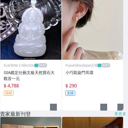
Scarlette Collection
Fuyumiboutique正韓
GIA鑑定仕藝文級天然寶石大
小巧凱旋門耳環
觀音一元
$ 4,788
$ 290
競標
直購
賣家最新刊登
看更多