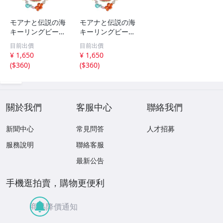
モアナと伝説の海
モアナと伝説の海
キーリングビーズ
キーリングビーズ
キーホルダー 実
キーホルダー 実
目前出價
目前出價
写ディズニー
写ディズニー
¥ 1,650
¥ 1,650
(
$360
)
(
$360
)
關於我們
客服中心
聯絡我們
新聞中心
常見問答
人才招募
服務說明
聯絡客服
最新公告
手機逛拍賣，購物更便利
商品降價通知