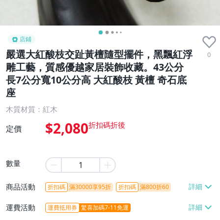
店鋪
嚴選大紅酸枝交趾黃檀隨型擺件，黑飄紅浮
0
雕工藝，質感優越家居裝飾收藏。43公分
長7公分寬10公分高 大紅酸枝 黃檀 奇石底
座
木質材質：紅木
$2,080
定價
數量
商品活動
折扣碼
滿30000享95折
折扣碼
滿800折60
運費活動
運費抵用券
驚喜加碼7-11免運