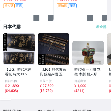
翠 原石
選收藏
折扣碼
直購
折扣碼
直購
日本代購
看全部
【LIG】時代木造
【LIG】時代古民
時代物 一刀彫 立
看板 特大90.5㎝
具 筵編み機 五点
雛 木製 雛人形 木
金彩 本舗 高田徳
むしろ編み 筬 お
彫彩色 小型 2.2×
目前出價
目前出價
目前出價
左衛門 古美術品
さ 農具 古道具 26
3.5×H5.7cm ひな
¥ 21,890
¥ 27,390
¥ 1,000
¥
2606.676
04.458
祭り 郷土玩具 木
(
$4,603
)
(
$5,759
)
(
$211
)
(
工芸 置物 木彫人
形(B24136)