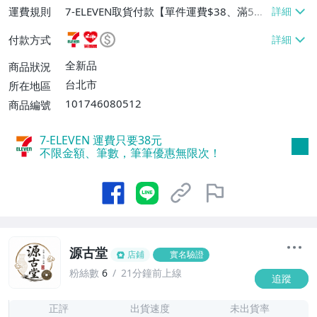
運費規則
7-ELEVEN取貨付款【單件運費$38、滿5件
或消費滿$1298免運費】、7-ELEVEN取貨
付款方式
不付款【免運費】、萊爾富取貨付款【單件
運費$60、滿5件或消費滿$1298免運
全新品
商品狀況
費】、宅配/貨運【單件運費$120、滿5件
台北市
所在地區
或消費滿$1598免運費】
101746080512
商品編號
7-ELEVEN 運費只要
38
元
不限金額、筆數，筆筆優惠無限次！
源古堂
店鋪
實名驗證
粉絲數
6
21分鐘前上線
追蹤
7
正評
出貨速度
未出貨率