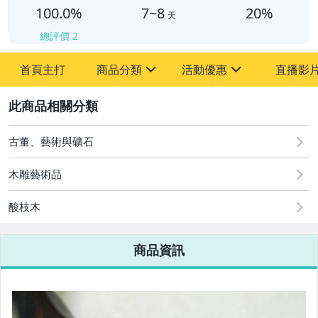
100.0%
7~8
20%
天
總評價
2
首頁主打
商品分類
活動優惠
直播影
sign
sign
2
其它
[全店] 周年慶
[全店] 粉絲專享
古董、藝術與礦石
木雕藝術品
酸枝木
商品資訊