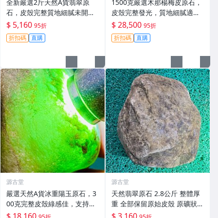
全新嚴選2斤天然A貨翡翠原
1500克嚴選木那楊梅皮原石，
石，皮殼完整質地細膩未開
皮殼完整發光，質地細膩適合
料，保存良好，適合雕刻優美
精工雕琢玩冰春手鏈#A貨翡翠
$ 5,160
$ 28,500
95折
95折
手鐲，壓手感人品相佳 天然A
#木那楊梅皮 #玩冰春
折扣碼
直購
折扣碼
直購
貨翡翠 碧玉 手鐲原料
源古堂
源古堂
嚴選天然A貨冰重陽玉原石，3
天然翡翠原石 2.8公斤 整體厚
00克完整皮殼綠感佳，支持檢
重 全部保留原始皮殼 原礦狀態
測保真，適合收藏 冰重陽玉 翡
支持郵寄 老坑料 翡翠美石 嚴
$ 18,160
$ 3,160
95折
95折