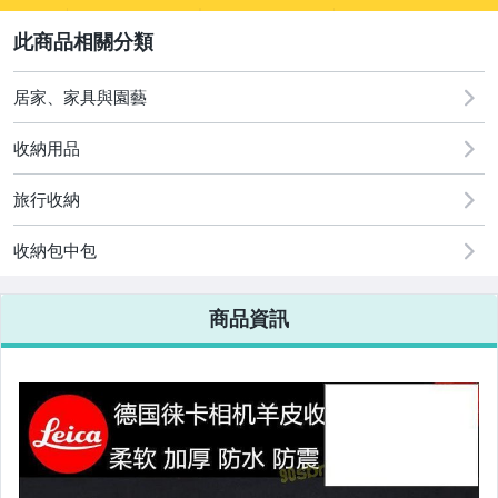
2
居家、家具與園藝
圖書/影音/文具
收納用品
古董、藝術與礦石
旅行收納
手機、配件與通訊
美容保養與彩妝
收納包中包
電腦、平板與周邊
商品資訊
相機、攝影與周邊
運動、戶外與休閒
嬰幼兒與孕婦
汽機車精品百貨