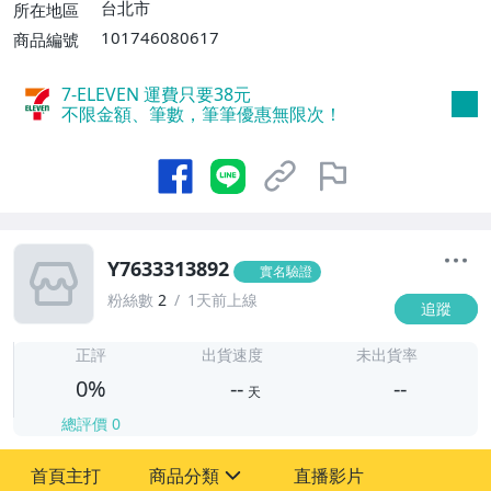
台北市
所在地區
101746080617
商品編號
7-ELEVEN 運費只要
38
元
不限金額、筆數，筆筆優惠無限次！
Y7633313892
實名驗證
粉絲數
2
1天前上線
追蹤
-
-
正評
出貨速度
未出貨率
0%
--
--
天
總評價
0
-
首頁主打
商品分類
直播影片
-
sign