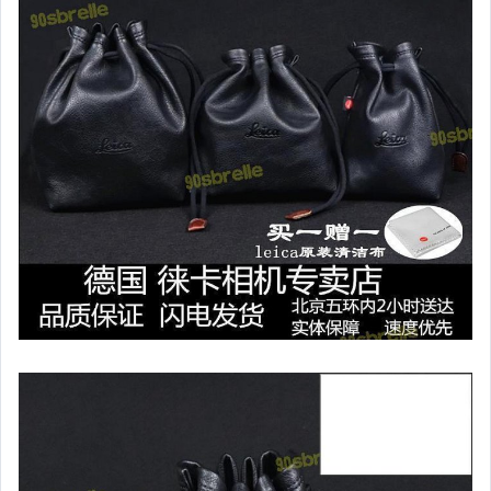
居家、家具與園藝
玩具、模型與公仔
男性精品與服飾
女裝與服飾配件
偶像、球員卡與郵幣
手錶與飾品配件
女包精品與女鞋
家電與影音視聽