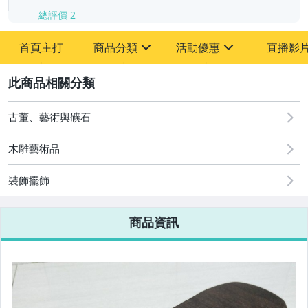
總評價
2
首頁主打
商品分類
活動優惠
直播影
sign
sign
2
其它
[全店] 周年慶
[全店] 粉絲專享
古董、藝術與礦石
木雕藝術品
裝飾擺飾
商品資訊