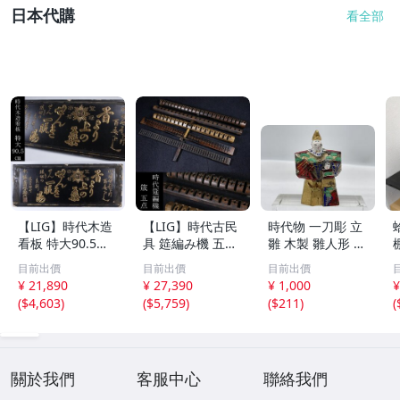
日本代購
看全部
【LIG】時代木造
【LIG】時代古民
時代物 一刀彫 立
看板 特大90.5㎝
具 筵編み機 五点
雛 木製 雛人形 木
金彩 本舗 高田徳
むしろ編み 筬 お
彫彩色 小型 2.2×
目前出價
目前出價
目前出價
左衛門 古美術品
さ 農具 古道具 26
3.5×H5.7cm ひな
¥ 21,890
¥ 27,390
¥ 1,000
¥
2606.676
04.458
祭り 郷土玩具 木
(
$4,603
)
(
$5,759
)
(
$211
)
(
工芸 置物 木彫人
形(B24136)
關於我們
客服中心
聯絡我們