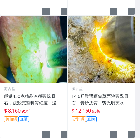
源古堂
源古堂
嚴選450克精品冰種翡翠原
14.6斤嚴選緬甸莫西沙翡翠原
石，皮殼完整料質細膩，適合
石，黃沙皮質，熒光明亮水頭
手鐲與掛件，天然A貨適合作
佳，種水出色料子重，形體端
$ 8,160
$ 12,160
95折
95折
品雕刻。 冰種 翡翠 原石
正，適合打造手鐲、掛件或精
折扣碼
直購
折扣碼
直購
品雕刻。未動原石，皮殼完整
無損，沙粒分明，