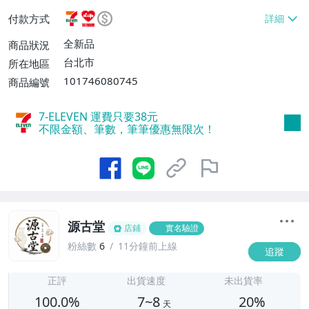
或消費滿$1298免運費】、7-ELEVEN取貨
付款方式
不付款【免運費】、萊爾富取貨付款【單件
運費$60、滿5件或消費滿$1298免運
全新品
商品狀況
費】、宅配/貨運【單件運費$120、滿5件
台北市
所在地區
或消費滿$1598免運費】
101746080745
商品編號
7-ELEVEN 運費只要
38
元
不限金額、筆數，筆筆優惠無限次！
源古堂
店鋪
實名驗證
粉絲數
6
11分鐘前上線
追蹤
7
正評
出貨速度
未出貨率
100.0%
7~8
20%
天