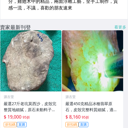
賣家最新刊登
看更多
源古堂
源古堂
嚴選27斤老坑莫西沙，皮殼完
嚴選450克精品冰種翡翠原
整質地細膩，原石未動料子厚
石，皮殼完整料質細膩，適合
重，適合收藏與雕刻 天然A貨
手鐲與掛件，天然A貨適合作
$ 19,000
$ 8,160
95折
95折
翡翠玉石 貝殲 碧玉
品雕刻。 冰種 翡翠 原石
折扣碼
直購
折扣碼
直購