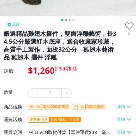
店鋪
嚴選精品雞翅木擺件，雙面浮雕藝術，長3
0
4.5公分嚴選紅木底座，適合收藏家珍藏，
高質手工製作，面板32公分。雞翅木藝術
品 雞翅木 擺件 浮雕
$1,260
定價
數量
商品活動
折扣碼
滿30000享95折
折扣碼
滿800折60
運費活動
運費抵用券
驚喜加碼7-11免運
運費規則
7-ELEVEN取貨付款【單件運費$38、滿5件