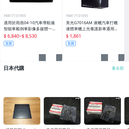
Y8817131955
Y8817131955
適用於雨燕04-10汽車導航儀
美光G7016AM 液蠟汽車打蠟
智能車載倒車影像多媒體一體
液體車蠟上光養護新車通用棕
機
櫚蠟
$ 6,840
~
$ 8,530
$ 1,861
直購
直購
日本代購
看全部