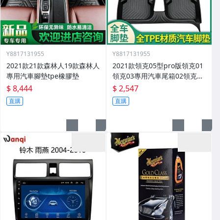
Y8817131955
Y8817131955
2021款21款森林人19款森林人
2021款領克05型pro版領克01
專用汽車腳墊tpe橡膠墊
領克03專用汽車尾箱02領克03
腳墊
$ 8,444
$ 2,547
直購
直購