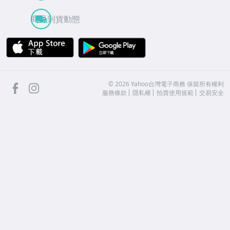
商品到貨動態
APP Store
Google Play
facebook
Instagram
©
2026
Yahoo台灣電子商務 保留所有權利
服務條款
隱私權
拍賣使用規範
交易安全