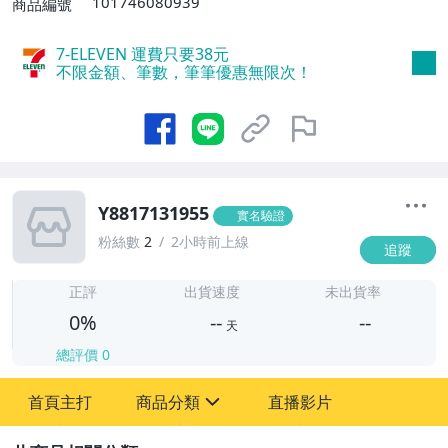
101746080939
商品編號
7-ELEVEN 運費只要
38
元
不限金額、筆數，筆筆優惠無限次！
Y8817131955
實名驗證
粉絲數
2
2小時前上線
追蹤
-
-
正評
出貨速度
未出貨率
0%
--
--
天
總評價
0
-
首頁主打
商品分類
直播影片
-
sign