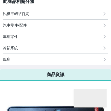
2
汽機車精品百貨
圖書/影音/文具
汽車零件/配件
古董、藝術與礦石
車組零件
手機、配件與通訊
美容保養與彩妝
冷卻系統
電腦、平板與周邊
風扇
相機、攝影與周邊
商品資訊
運動、戶外與休閒
嬰幼兒與孕婦
汽機車精品百貨
居家、家具與園藝