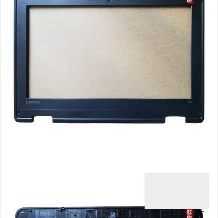
玩具、模型與公仔
男性精品與服飾
女裝與服飾配件
偶像、球員卡與郵幣
手錶與飾品配件
女包精品與女鞋
家電與影音視聽