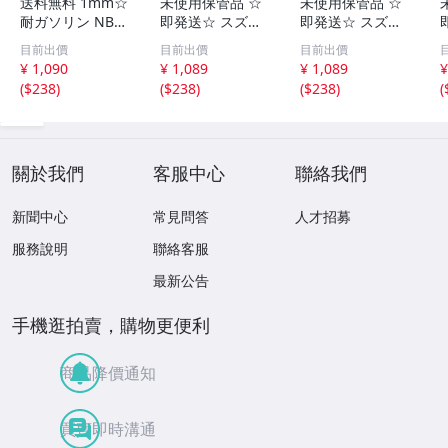
送料無料 1mm☆
未使用保管品 ☆
未使用保管品 ☆
耐ガソリン NBR
即発送☆ スズキ
即発送☆ スズキ
ゴムシート パッ
純正 ベアリング
純正 ニードルロ
目前出價
目前出價
目前出價
キン ガスケット
(BEARING) 内径
ーラーベアリング
¥ 1,090
¥ 1,089
¥ 1,089
¥
に
12mm × 外径 28
内径 13mm × 外
(
$238
)
(
$238
)
(
$238
)
(
mm × 幅 7mm バ
径 19mm × 幅 12
ーディー90 (FB9
mm DR-Z50 / DR
m
0) 08110-68050
-Z70 09263-1300
-
2
2
關於我們
客服中心
聯絡我們
新聞中心
常見問答
人才招募
服務說明
聯絡客服
最新公告
手機逛拍賣，購物更便利
商品降價通知
買賣即時溝通