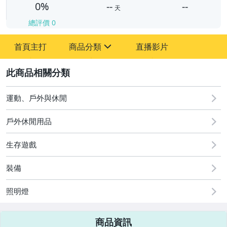
0%
--
--
天
總評價
0
-
首頁主打
商品分類
直播影片
-
sign
2
運動、戶外與休閒
圖書/影音/文具
戶外休閒用品
古董、藝術與礦石
生存遊戲
手機、配件與通訊
美容保養與彩妝
裝備
電腦、平板與周邊
照明燈
相機、攝影與周邊
商品資訊