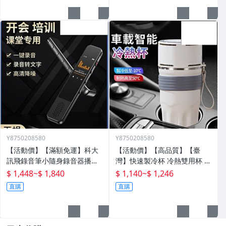
Y8750208580
Y8750208580
【活動價】【滿額免運】科大
【活動價】【高品質】【臺
訊飛錄音筆小隨身錄音器播放
灣】快速製冷杯 冷熱雙用杯 保
器設備神器專業高清降噪轉文
溫杯 辦公室水杯 保冰杯 製冷
$ 1,448
~
$ 1,840
$ 1,140
~
$ 1,246
字超
水杯 車載水杯 充電水杯 恆溫
直購
直購
杯 半