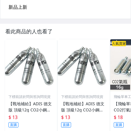
看此商品的人也看了
人氣賣家
下標前請於問與答詢問現貨
下標前請於問與答詢問現貨
飛輪單車工坊
雄)
【戰地補給】ADIS 德文
【戰地補給】ADIS 德文
【飛輪單
版 頂級12g CO2小鋼瓶
版 頂級12g CO2小鋼瓶
CO2打
(品質穩定、壓力足、氣
(品質穩定，壓力足，氣
CO2氣
$ 13
$ 13
$ 18
體乾淨)
體乾淨)
氣瓶 (有牙
直購
直購
直購
00]