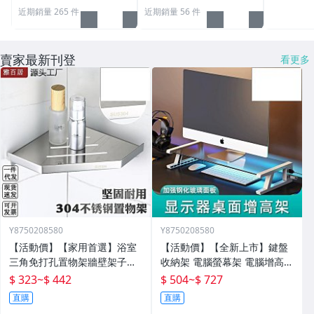
近期銷量 265 件
近期銷量 56 件
賣家最新刊登
看更多
Y8750208580
Y8750208580
【活動價】【家用首選】浴室
【活動價】【全新上市】鍵盤
三角免打孔置物架牆壁架子壁
收納架 電腦螢幕架 電腦增高架
掛分層置物架衛生間轉角架三
電腦架 置物增高架 桌面電腦架
$ 323
~
$ 442
$ 504
~
$ 727
角籃
螢幕增高架 螢幕收納架 臺式
直購
直購