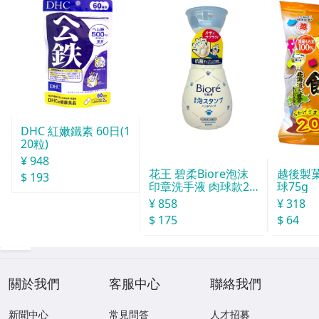
DHC 紅嫩鐵素 60日(1
20粒)
¥ 948
花王 碧柔Biore泡沫
越後製
$ 193
印章洗手液 肉球款24
球75g
0ml
¥ 858
¥ 318
$ 175
$ 64
關於我們
客服中心
聯絡我們
新聞中心
常見問答
人才招募