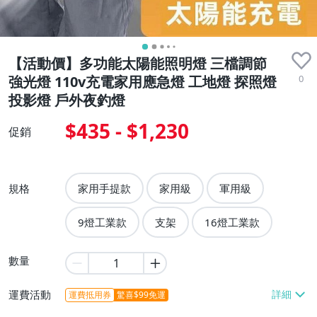
【活動價】多功能太陽能照明燈 三檔調節
0
強光燈 110v充電家用應急燈 工地燈 探照燈
投影燈 戶外夜釣燈
$435 - $1,230
促銷
規格
家用手提款
家用級
軍用級
9燈工業款
支架
16燈工業款
數量
運費活動
運費抵用券
驚喜$99免運