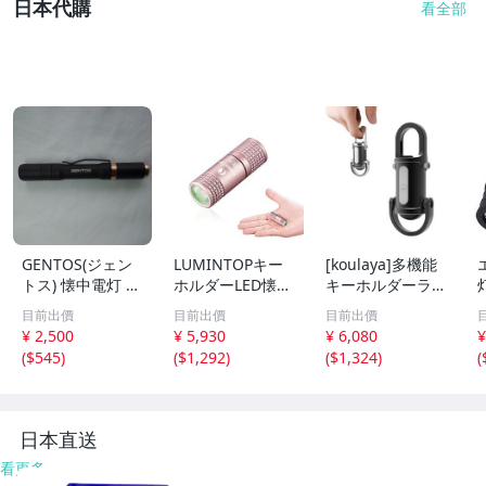
日本代購
看全部
GENTOS(ジェン
LUMINTOPキー
[koulaya]多機能
トス) 懐中電灯 LE
ホルダーLED懐中
キーホルダーライ
Dライト 充電式R
電灯USB充電式最
ト 懐中電灯 充電
目前出價
目前出價
目前出價
X-304R使用期間
大130ルーメン実
式 強力ライト【2
¥ 2,500
¥ 5,930
¥ 6,080
¥
短い！
用点灯13時間 2モ
026強化版】ポー
(
$545
)
(
$1,292
)
(
$1,324
)
(
ード IPX8防水 1.
タブル LEDキー
5M耐 em
チェーンライ em
日本直送
看更多