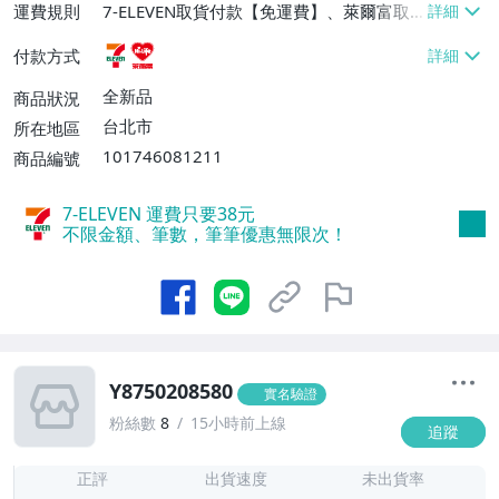
運費規則
7-ELEVEN取貨付款【免運費】、萊爾富取
貨付款【免運費】
付款方式
全新品
商品狀況
台北市
所在地區
101746081211
商品編號
7-ELEVEN 運費只要
38
元
不限金額、筆數，筆筆優惠無限次！
Y8750208580
實名驗證
粉絲數
8
15小時前上線
追蹤
-
-
正評
出貨速度
未出貨率