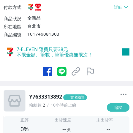
貨付款【免運費】
付款方式
全新品
商品狀況
台北市
所在地區
101746081303
商品編號
7-ELEVEN 運費只要
38
元
不限金額、筆數，筆筆優惠無限次！
Y7633313892
實名驗證
粉絲數
2
10小時前上線
追蹤
-
-
正評
出貨速度
未出貨率
0%
--
--
天