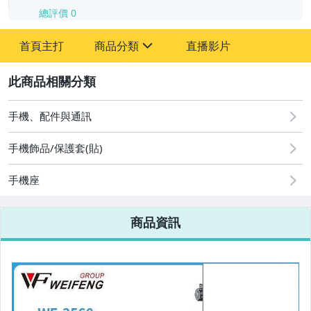
總評價
0
-
首頁主打
商品分類
直播影片
-
sign
2
手機、配件與通訊
圖書/影音/文具
手機飾品/保護套(貼)
古董、藝術與礦石
手機座
手機、配件與通訊
美容保養與彩妝
商品資訊
電腦、平板與周邊
相機、攝影與周邊
運動、戶外與休閒