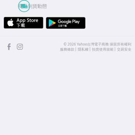
商品到貨動態
APP Store
Google Play
facebook
Instagram
©
2026
Yahoo台灣電子商務 保留所有權利
服務條款
隱私權
拍賣使用規範
交易安全