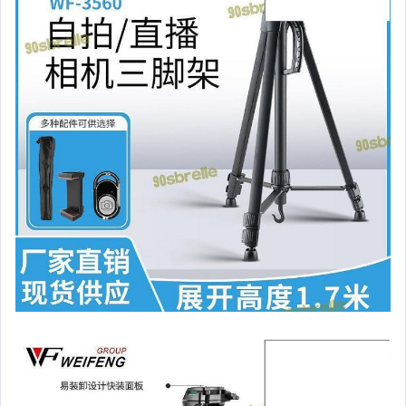
嬰幼兒與孕婦
汽機車精品百貨
居家、家具與園藝
玩具、模型與公仔
男性精品與服飾
女裝與服飾配件
偶像、球員卡與郵幣
手錶與飾品配件
女包精品與女鞋
家電與影音視聽