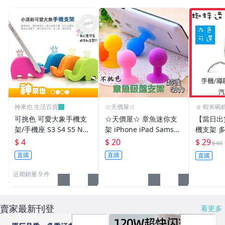
神來也 生活百貨
☆天價屋☆
☺ 蝦米碗糕
可挑色 可愛大象手機支
☆天價屋☆ 章魚迷你支
【當日出
架/手機座 S3 S4 S5 NO
架 iPhone iPad Samsu
機支架 多
TE 2 3 Z1 Z2 ZU Z M7
ng htc sony 三星 手機
蛛架 手機
$ 4
$ 20
$ 29
$ 60
M8 816~神來也
迷你吸盤支架 手機座
爪支架 
直購
直購
直購
備 汽車百
近期銷量 9 件
賣家最新刊登
看更多