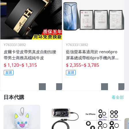
Y7633313892
Y7633313892
皮爾卡登皮帶男真皮自動扣腰
藍強螢幕幕適用於 reno6pro
帶男士商務高檔純牛皮
屏幕總成帶框6pro手機內屏外
屏修復碎屏觸摸顯示屏o 拆機
$ 1,120
~
$ 1,315
$ 2,355
~
$ 3,785
更換液晶玻璃維
直購
直購
日本代購
看全部