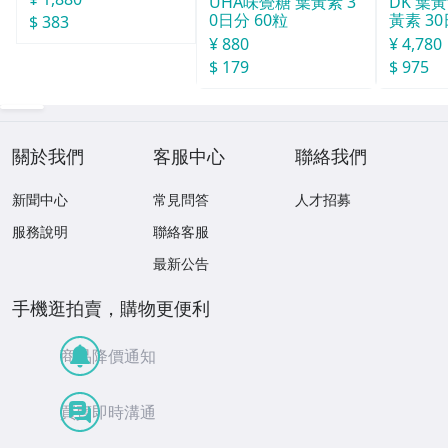
UHA味覺糖 葉黃素 3
DK 葉
0日分 60粒
黃素 30
$ 383
¥ 880
¥ 4,780
$ 179
$ 975
關於我們
客服中心
聯絡我們
新聞中心
常見問答
人才招募
服務說明
聯絡客服
最新公告
手機逛拍賣，購物更便利
商品降價通知
買賣即時溝通