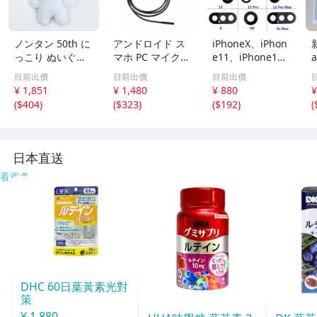
ノンタン 50th に
アンドロイド ス
iPhoneX、iPhon
新
っこり ぬいぐる
マホ PC マイクロ
e11、iPhone1
みキーホルダー
スコープ USB接
2、iPhone13 シ
目前出價
目前出價
目前出價
続 LED 内視鏡 ス
リーズ 専用カメ
¥ 1,851
¥ 1,480
¥ 880
¥
ネークカメラ 防
ラレンズ 背面カ
(
$404
)
(
$323
)
(
$192
)
(
水 管理G2
メラ 新品未使用
品。貼付用両面テ
ープ付き。修理・
交換用部品
日本直送
看更多
DHC 60日葉黃素光對
策
¥ 1,880