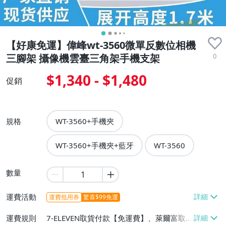
【好康免運】偉峰wt-3560微單反數位相機
0
三腳架 攝像機雲臺三角架手機支架
$1,340 - $1,480
促銷
規格
WT-3560+手機夾
WT-3560+手機夾+藍牙
WT-3560
數量
運費活動
運費抵用券
驚喜$99免運
運費規則
7-ELEVEN取貨付款【免運費】、萊爾富取