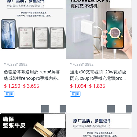
Y7633313892
Y7633313892
藍強螢幕幕適用於 reno6屏幕
適用x90充電器頭120w瓦超級
總成帶框reno6pro手機內外顯
閃充 x90pro手機充電頭pro快
示屏拆機原廠更換液晶玻璃維
充插頭mcarney數據線80w套
$ 1,250
~
$ 3,655
$ 1,094
~
$ 1,835
修一體屏內屏外屏
裝
直購
直購