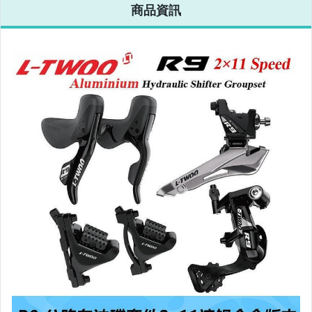
商品資訊
相機、攝影與周邊
運動、戶外與休閒
嬰幼兒與孕婦
汽機車精品百貨
居家、家具與園藝
玩具、模型與公仔
男性精品與服飾
偶像、球員卡與郵幣
女裝與服飾配件
手錶與飾品配件
女包精品與女鞋