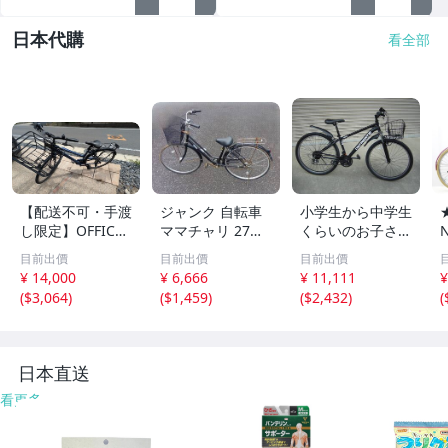
日本代購
看全部
【配送不可・手渡
ジャンク 自転車
小学生から中学生
し限定】OFFICE
ママチャリ 27イ
くらいのお子さん
PRESS CM 460m
ンチ ６段ギア 黒
に☆自転車 CO
目前出價
目前出價
目前出價
m 自転車
手渡し限定 配達
NTINENTE 698
¥ 14,000
¥ 6,666
¥ 11,111
¥
可能 千葉
シティクロスバイ
(
$3,064
)
(
$1,459
)
(
$2,432
)
(
ク
日本直送
看更多