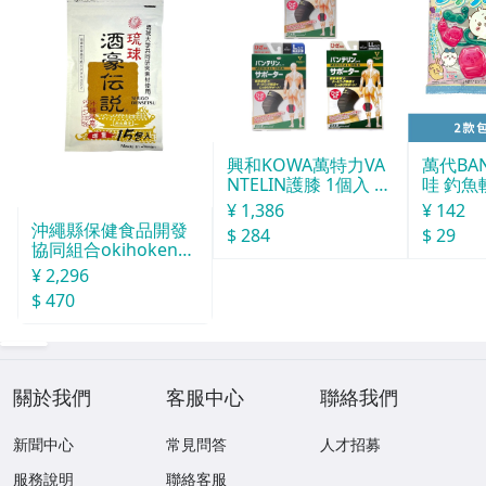
興和KOWA萬特力VA
萬代BA
NTELIN護膝 1個入 L
哇 釣魚
號
打 14g
¥ 1,386
¥ 142
沖繩縣保健食品開發
$ 284
$ 29
協同組合okihoken琉
球酒豪傳說 15包入
¥ 2,296
$ 470
關於我們
客服中心
聯絡我們
新聞中心
常見問答
人才招募
服務說明
聯絡客服