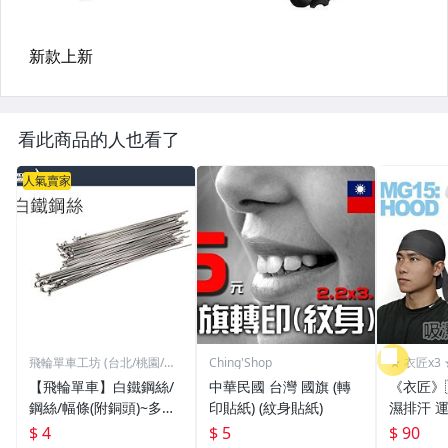
看此商品的人也看了
人氣賣家
飛輪單車工坊 (台北/桃園/高
Ching'Shop
★ 衣匠x3 
雄)
【飛輪單車】白鐵鋼絲/
中華民國 台灣 國旗 (轉
《衣匠》
鋼絲/幅條(附銅頭)~多種
印貼紙) (紋身貼紙)
濕排汗 
規格/一支價格需要多少
頭巾 機車
$ 4
$ 5
$ 90