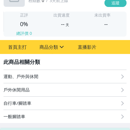
粉絲數
0
3天前上線
追蹤
-
-
正評
出貨速度
未出貨率
0%
--
--
天
總評價
0
-
首頁主打
商品分類
直播影片
-
sign
2
運動、戶外與休閒
圖書/影音/文具
戶外休閒用品
古董、藝術與礦石
自行車/腳踏車
手機、配件與通訊
一般腳踏車
美容保養與彩妝
電腦、平板與周邊