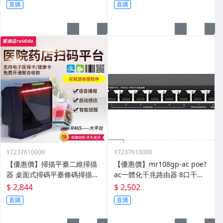
直購
直購
Y7237610000
Y7237610000
【優惠價】掃描平臺二維掃描
【優惠價】mr108gp-ac poe?
器 桌面式掃碼平臺條碼掃描器
ac一體化千兆路由器 8口千兆
手機支付超市收銀
一體化機 108gp
$ 2,844
$ 2,502
直購
直購