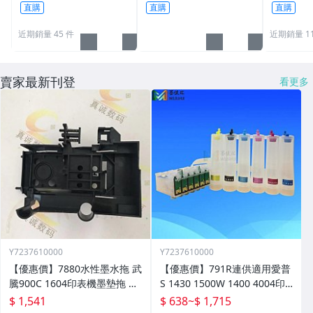
買多少[1101]
盜帽﹝M
直購
直購
直購
近期銷量 45 件
近期銷量 1
賣家最新刊登
看更多
Y7237610000
Y7237610000
【優惠價】7880水性墨水拖 武
【優惠價】791R連供適用愛普
騰900C 1604印表機墨墊拖 設
S 1430 1500W 1400 4004印
備配件 墨水託零件
表機墨水盒晶片連供
$ 1,541
$ 638
~
$ 1,715