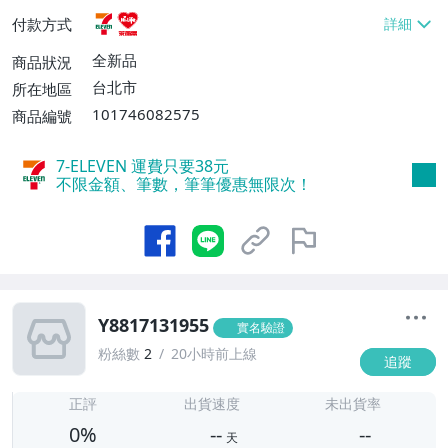
貨付款【免運費】
付款方式
全新品
商品狀況
台北市
所在地區
101746082575
商品編號
7-ELEVEN 運費只要
38
元
不限金額、筆數，筆筆優惠無限次！
Y8817131955
實名驗證
粉絲數
2
20小時前上線
追蹤
-
-
正評
出貨速度
未出貨率
0%
--
--
天