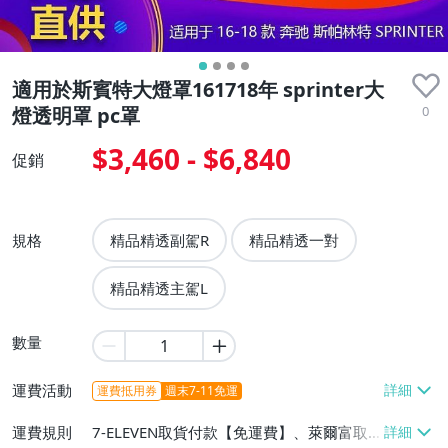
適用於斯賓特大燈罩161718年 sprinter大
0
燈透明罩 pc罩
$3,460 - $6,840
促銷
規格
精品精透副駕R
精品精透一對
精品精透主駕L
數量
運費活動
運費抵用券
週末7-11免運
運費規則
7-ELEVEN取貨付款【免運費】、萊爾富取