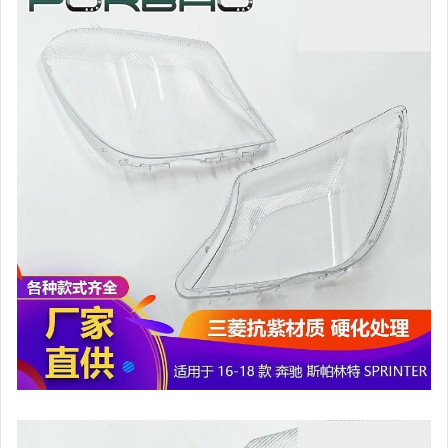
嬰幼兒與孕婦
汽機車精品百貨
居家、家具與園藝
玩具、模型與公仔
男性精品與服飾
女裝與服飾配件
偶像、球員卡與郵幣
手錶與飾品配件
女包精品與女鞋
家電與影音視聽