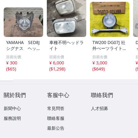
YAMAHA SED8J
車種不明ヘッドラ
TW200 DG07J 社
シグナス ヘッド
イト
外べーツライト T
ライト
W専用アルミライ
目前出價
目前出價
目前出價
トステー
¥ 300
¥ 6,000
¥ 3,000
¥
(
$65
)
(
$1,298
)
(
$649
)
(
關於我們
客服中心
聯絡我們
新聞中心
常見問答
人才招募
服務說明
聯絡客服
最新公告