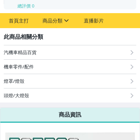
總評價
0
-
首頁主打
商品分類
直播影片
-
sign
2
汽機車精品百貨
圖書/影音/文具
機車零件/配件
古董、藝術與礦石
燈罩/燈殼
手機、配件與通訊
美容保養與彩妝
頭燈/大燈殼
電腦、平板與周邊
商品資訊
相機、攝影與周邊
運動、戶外與休閒