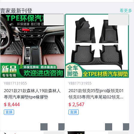
賣家最新刊登
看更多
Y8817131955
Y8817131955
2021款21款森林人19款森林人
2021款領克05型pro版領克01
專用汽車腳墊tpe橡膠墊
領克03專用汽車尾箱02領克03
腳墊
$ 8,444
$ 2,547
直購
直購