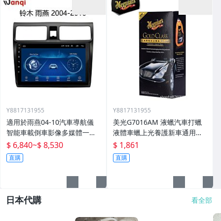
Y8817131955
Y8817131955
適用於雨燕04-10汽車導航儀
美光G7016AM 液蠟汽車打蠟
智能車載倒車影像多媒體一體
液體車蠟上光養護新車通用棕
機
櫚蠟
$ 6,840
~
$ 8,530
$ 1,861
直購
直購
日本代購
看全部