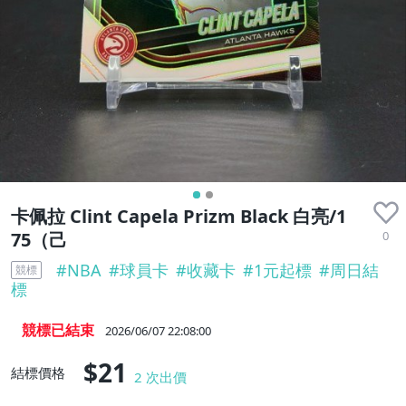
卡佩拉 Clint Capela Prizm Black 白亮/1
0
75（己
#
NBA
#
球員卡
#
收藏卡
#
1元起標
#
周日結
競標
標
競標已結束
2026/06/07 22:08:00
$21
結標價格
2
次出價