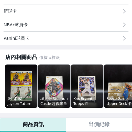
籃球卡
NBA/球員卡
Panini球員卡
店內相關商品
曼巴門徒
城堡哥 Stephon
Kris Bryant
Reece Gaines
Jayson Tatum
Castle 超低限量
Topps 白
Upper Deck 卡
Donruss 戰術版
Inception 盜夢
亮/300（浩
面簽/250（平
特卡+Crunch
空間迷彩亮 /10
Time 特卡四張
商品資訊
出價紀錄
一起標