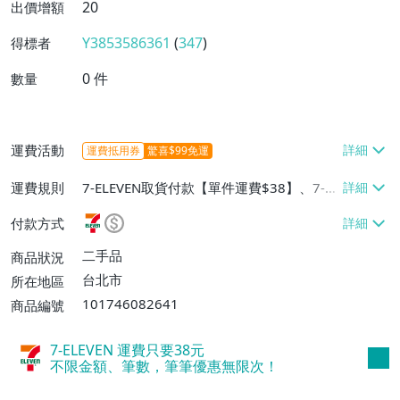
20
出價增額
Y3853586361
(
347
)
得標者
0
件
數量
運費活動
運費抵用券
驚喜$99免運
運費規則
7-ELEVEN取貨付款【單件運費$38】、7-EL
EVEN取貨不付款【單件運費$38】、郵局掛
付款方式
號【單件運費$50】、面交/自取/不寄送
【免運費】
二手品
商品狀況
台北市
所在地區
101746082641
商品編號
7-ELEVEN 運費只要
38
元
不限金額、筆數，筆筆優惠無限次！