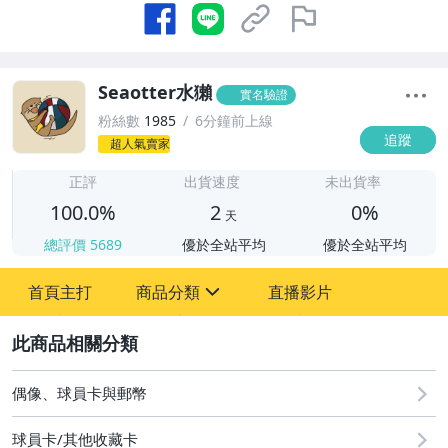
Seaotter水獺
實名驗證
粉絲數
1985
6分鐘前上線
追蹤
超人氣賣家
2
正評
出貨速度
未出貨率
100.0%
2
0%
天
總評價
5689
優於全站平均
優於全站平均
首頁主打
商品分類
直播影片
sign
2
偶像、球員卡與郵幣
偶像、球員卡與郵幣
球員卡/其他收藏卡