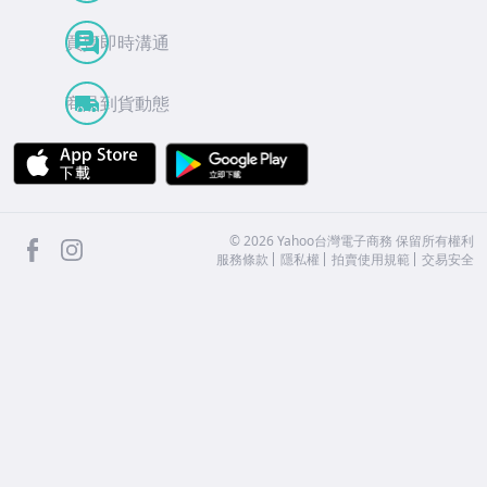
買賣即時溝通
商品到貨動態
APP Store
Google Play
facebook
Instagram
©
2026
Yahoo台灣電子商務 保留所有權利
服務條款
隱私權
拍賣使用規範
交易安全