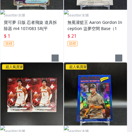
Seaotter水獺
Seaotter水獺
寶可夢 日版 忍者飛旋 道具拆
無冕灌籃王 Aaron Gordon In
除器 m4 107/083 SR(平
ception 盜夢空間 Base（1
$ 1
$ 21
競標
競標
超人氣賣家
超人氣賣家
Seaotter水獺
Seaotter水獺