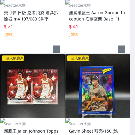
Seaotter水獺
Seaotter水獺
寶可夢 日版 忍者飛旋 道具拆
無冕灌籃王 Aaron Gordon In
除器 m4 107/083 SR(平
ception 盜夢空間 Base（1
$ 21
$ 41
競標
競標
超人氣賣家
超人氣賣家
Seaotter水獺
Seaotter水獺
新鷹王 Jalen Johnson Topps
Gavin Sheet 藍亮/150 (浩