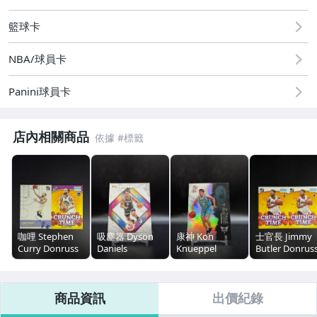
籃球卡
NBA/球員卡
Panini球員卡
店內相關商品
咖哩 Stephen
吸塵器 Dyson
康神 Kon
士官長 Jimmy
Curry Donruss
Daniels
Knueppel
Butler Donrus
戰術版特卡
Inception 盜夢
Signature Class
Crunch Time 
+Crunch Time
空間 Base
銀亮RC 金屬卡
卡兩張一起標
特卡兩張一起標
商品資訊
出價紀錄