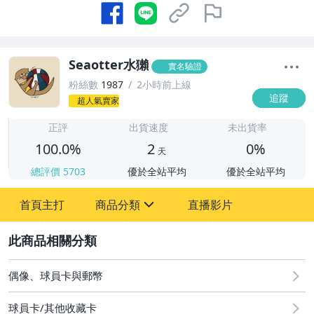
Seaotter水獺
實名驗證
粉絲數
1987
2小時前上線
追蹤
超人氣賣家
2
正評
出貨速度
未出貨率
100.0%
2
0%
天
總評價
5703
優於全站平均
優於全站平均
首頁主打
商品分類
直播影片
sign
2
偶像、球員卡與郵幣
偶像、球員卡與郵幣
球員卡/其他收藏卡