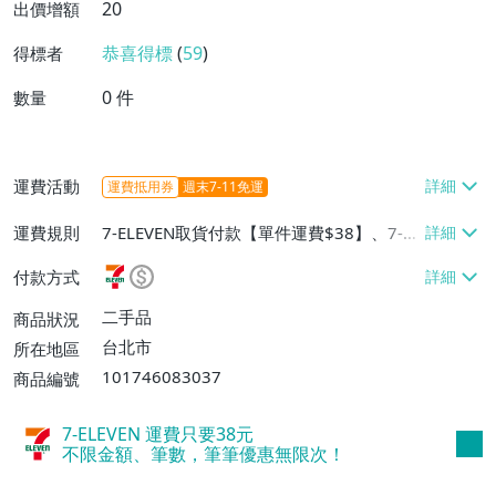
20
出價增額
恭喜得標
(
59
)
得標者
0
件
數量
運費活動
運費抵用券
週末7-11免運
運費規則
7-ELEVEN取貨付款【單件運費$38】、7-EL
EVEN取貨不付款【單件運費$38】、郵局掛
付款方式
號【單件運費$50】、面交/自取/不寄送
【免運費】
二手品
商品狀況
台北市
所在地區
101746083037
商品編號
7-ELEVEN 運費只要
38
元
不限金額、筆數，筆筆優惠無限次！