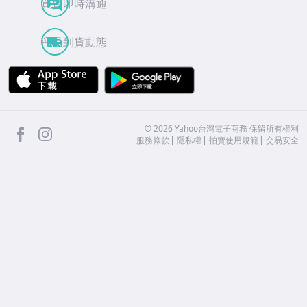
買賣即時溝通
商品到貨動態
APP Store
Google Play
facebook
Instagram
©
2026
Yahoo台灣電子商務 保留所有權利
服務條款
隱私權
拍賣使用規範
交易安全