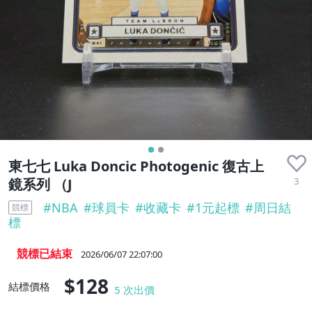
東七七 Luka Doncic Photogenic 復古上
3
鏡系列 （J
#
NBA
#
球員卡
#
收藏卡
#
1元起標
#
周日結
競標
標
競標已結束
2026/06/07 22:07:00
$128
結標價格
5
次出價