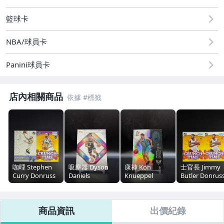
籃球卡
NBA/球員卡
Panini球員卡
店內相關商品
咖哩 Stephen
吸塵器 Dyson
康神 Kon
士官長 Jimmy
Curry Donruss
Daniels
Knueppel
Butler Donrus
戰術版特卡
Inception 盜夢
Signature Class
Crunch Time 
+Crunch Time
空間 Base
銀亮RC 金屬卡
卡兩張一起標
特卡兩張一起標
商品資訊
出價紀錄