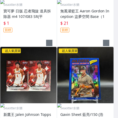
Seaotter水獺
Seaotter水獺
寶可夢 日版 忍者飛旋 道具拆
無冕灌籃王 Aaron Gordon In
除器 m4 107/083 SR(平
ception 盜夢空間 Base（1
$ 1
$ 21
競標
競標
超人氣賣家
超人氣賣家
Seaotter水獺
Seaotter水獺
新鷹王 Jalen Johnson Topps
Gavin Sheet 藍亮/150 (浩