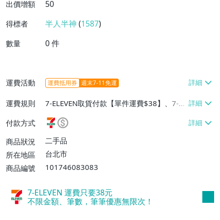
50
出價增額
半人半神
(
1587
)
得標者
0
件
數量
運費活動
運費抵用券
週末7-11免運
運費規則
7-ELEVEN取貨付款【單件運費$38】、7-EL
EVEN取貨不付款【單件運費$38】、郵局掛
付款方式
號【單件運費$50】、面交/自取/不寄送
【免運費】
二手品
商品狀況
台北市
所在地區
101746083083
商品編號
7-ELEVEN 運費只要
38
元
不限金額、筆數，筆筆優惠無限次！