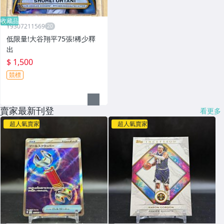
收藏品
Y9307211569
低限量!大谷翔平75張!稀少釋
出
$ 1,500
競標
賣家最新刊登
看更多
超人氣賣家
超人氣賣家