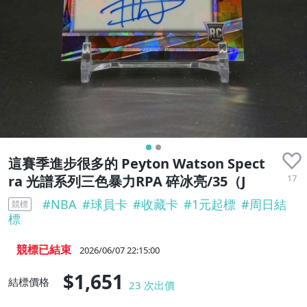
這賽季進步很多的 Peyton Watson Spect
17
ra 光譜系列三色暴力RPA 碎冰亮/35（J
#
NBA
#
球員卡
#
收藏卡
#
1元起標
#
周日結
競標
標
競標已結束
2026/06/07 22:15:00
$1,651
結標價格
23
次出價