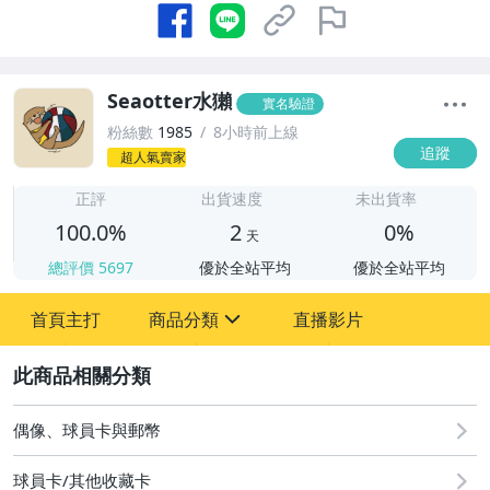
Seaotter水獺
實名驗證
粉絲數
1985
8小時前上線
追蹤
超人氣賣家
2
正評
出貨速度
未出貨率
100.0%
2
0%
天
總評價
5697
優於全站平均
優於全站平均
首頁主打
商品分類
直播影片
sign
2
偶像、球員卡與郵幣
偶像、球員卡與郵幣
球員卡/其他收藏卡