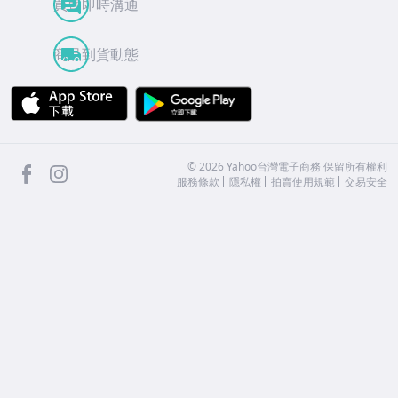
買賣即時溝通
商品到貨動態
APP Store
Google Play
facebook
Instagram
©
2026
Yahoo台灣電子商務 保留所有權利
服務條款
隱私權
拍賣使用規範
交易安全