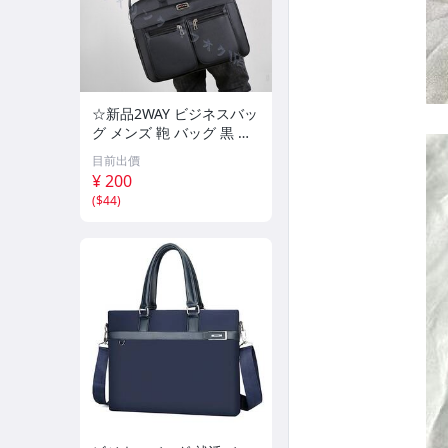
☆新品2WAY ビジネスバッ
グ メンズ 鞄 バッグ 黒 通
勤 軽量 ポケット多 書類カ
目前出價
バン プレゼント ブラック
¥ 200
×ブラック
(
$44
)