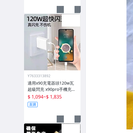
Y7633313892
適用x90充電器頭120w瓦
超級閃充 x90pro手機充電
頭pro快充插頭mcarney數
$ 1,094
~
$ 1,835
據線80w套裝
直購