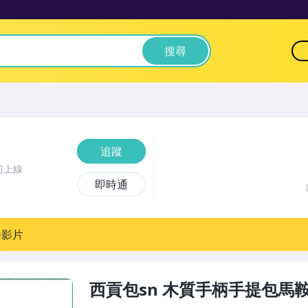
搜尋
追蹤
前上線
即時通
播影片
西貢包sn 木質手柄手提包馬