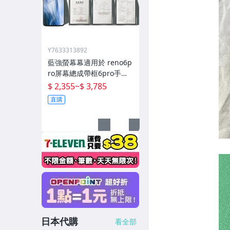
Y7633313892
藍強螢幕幕適用於 reno6p
ro屏幕總成帶框6pro手機
內屏外屏修復碎屏觸摸顯
$ 2,355
~
$ 3,785
示屏o 拆機更換液晶玻璃維
直購
日本代購
看全部