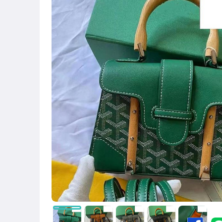
圖書/影音/文具
古董、藝術與礦石
手機、配件與通訊
美容保養與彩妝
電腦、平板與周邊
相機、攝影與周邊
運動、戶外與休閒
嬰幼兒與孕婦
汽機車精品百貨
居家、家具與園藝
玩具、模型與公仔