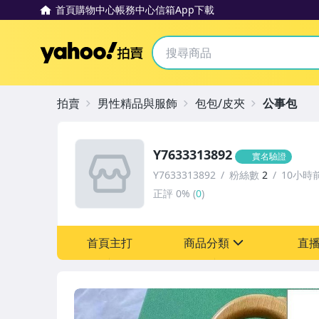
首頁
購物中心
帳務中心
信箱
App下載
Yahoo拍賣
拍賣
男性精品與服飾
包包/皮夾
公事包
Y7633313892
實名驗證
Y7633313892
粉絲數
2
10小時
正評
0%
(
0
)
首頁主打
商品分類
直
sign