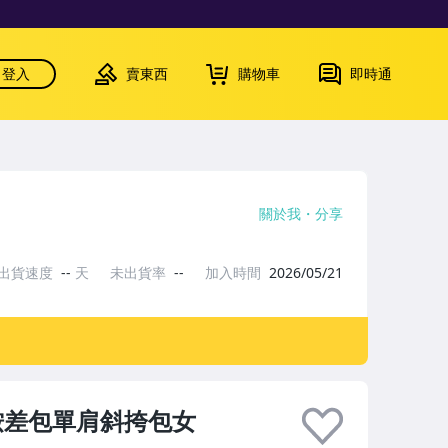
登入
賣東西
購物車
即時通
關於我
分享
出貨速度
--
天
未出貨率
--
加入時間
2026/05/21
鞍差包單肩斜挎包女