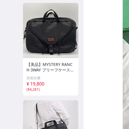
【美品】MYSTERY RANC
H 3WAY ブリーフケース
クレイジーブラック ビジ
目前出價
ネスバッグ バッグパック
¥ 19,800
リュック
(
$4,281
)