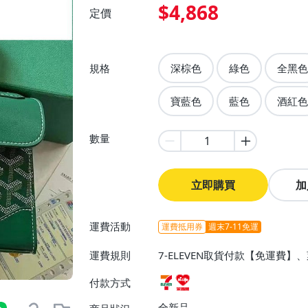
$4,868
定價
規格
深棕色
綠色
全黑色
寶藍色
藍色
酒紅色
數量
立即購買
加
運費活動
運費抵用券
週末7-11免運
運費規則
7-ELEVEN取貨付款【免運費
付款方式
全新品