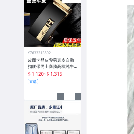
Y7633313892
皮爾卡登皮帶男真皮自動
扣腰帶男士商務高檔純牛
皮
$ 1,120
~
$ 1,315
直購