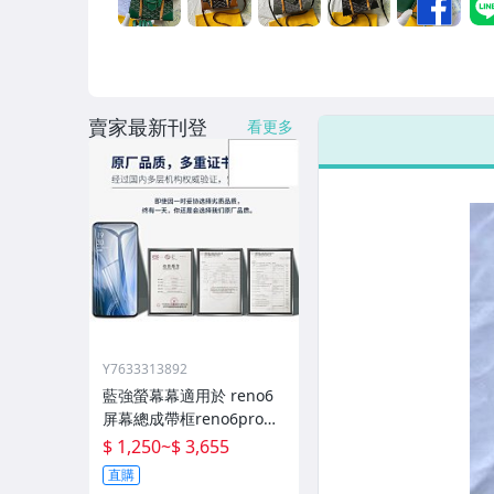
男性精品與服飾
女裝與服飾配件
偶像、球員卡與郵幣
賣家最新刊登
看更多
手錶與飾品配件
女包精品與女鞋
家電與影音視聽
Y7633313892
藍強螢幕幕適用於 reno6
屏幕總成帶框reno6pro手
機內外顯示屏拆機原廠更
$ 1,250
~
$ 3,655
換液晶玻璃維修一體屏內
直購
屏外屏