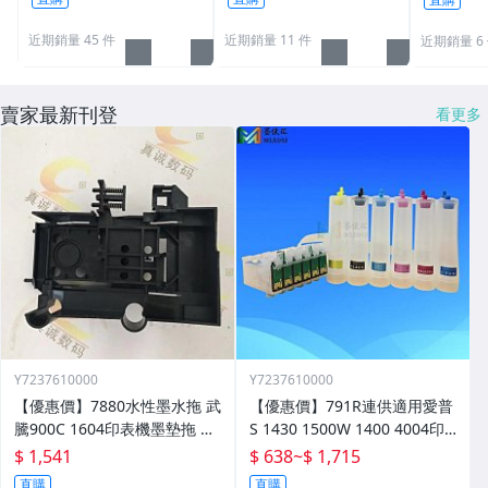
1
近期銷量 45 件
近期銷量 11 件
近期銷量 6
賣家最新刊登
看更多
Y7237610000
Y7237610000
【優惠價】7880水性墨水拖 武
【優惠價】791R連供適用愛普
騰900C 1604印表機墨墊拖 設
S 1430 1500W 1400 4004印
備配件 墨水託零件
表機墨水盒晶片連供
$ 1,541
$ 638
~
$ 1,715
直購
直購