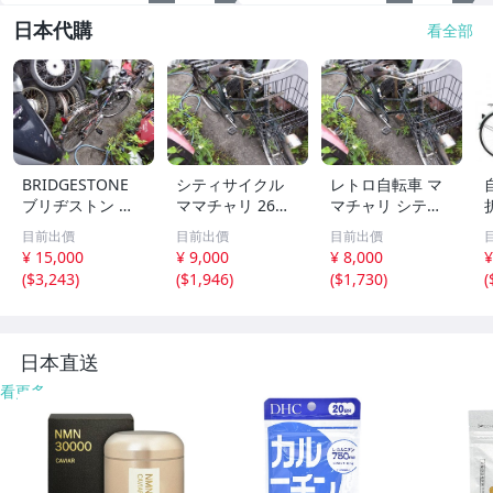
日本代購
看全部
BRIDGESTONE
シティサイクル
レトロ自転車 マ
ブリヂストン 自
ママチャリ 26イ
マチャリ シティ
転車 レトロ 部品
ンチ ブラック 前
サイクル 26イン
目前出價
目前出價
目前出價
取り レストアベ
カゴ付き 現状渡
チ相当 ジャンク
¥ 15,000
¥ 9,000
¥ 8,000
¥
ース
し
部品取り
(
$3,243
)
(
$1,946
)
(
$1,730
)
(
日本直送
看更多