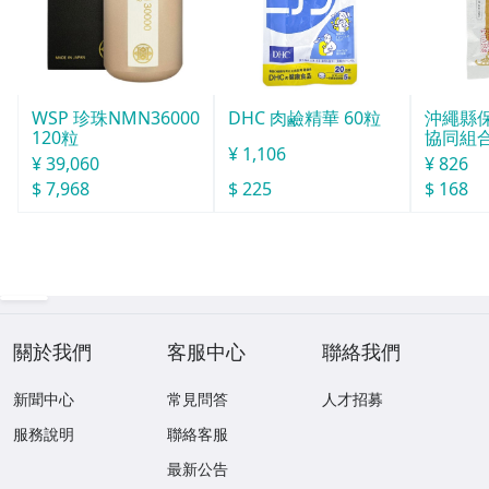
WSP 珍珠NMN36000
DHC 肉鹼精華 60粒
沖繩縣
120粒
協同組合o
¥ 1,106
球酒豪傳
¥ 39,060
¥ 826
$ 7,968
$ 225
$ 168
關於我們
客服中心
聯絡我們
新聞中心
常見問答
人才招募
服務說明
聯絡客服
最新公告