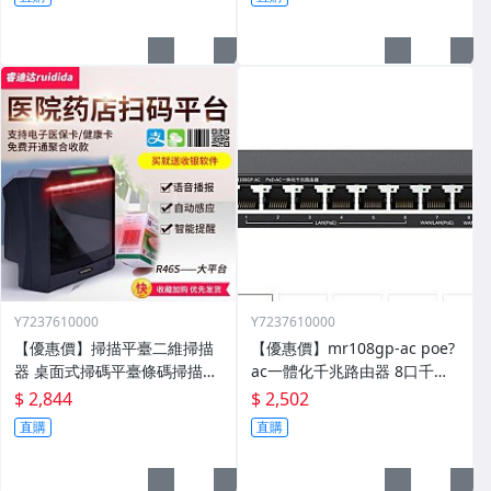
Y7237610000
Y7237610000
【優惠價】掃描平臺二維掃描
【優惠價】mr108gp-ac poe?
器 桌面式掃碼平臺條碼掃描器
ac一體化千兆路由器 8口千兆
手機支付超市收銀
一體化機 108gp
$ 2,844
$ 2,502
直購
直購