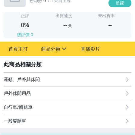
粉絲數
0
1天前上線
追蹤
-
-
正評
出貨速度
未出貨率
0%
--
--
天
總評價
0
-
首頁主打
商品分類
直播影片
-
sign
2
運動、戶外與休閒
圖書/影音/文具
戶外休閒用品
古董、藝術與礦石
自行車/腳踏車
手機、配件與通訊
一般腳踏車
美容保養與彩妝
電腦、平板與周邊