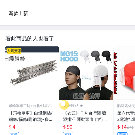
看此商品的人也看了
人氣賣家
飛輪單車工坊 (台北/桃園/高
★ 衣匠x3 ★
酷露馬休
雄)
【飛輪單車】白鐵鋼絲/
《衣匠》🇹🇼台灣製 吸
第六代青蛙燈 (附
鋼絲/幅條(附銅頭)~多種
濕排汗 運動頭巾 自行車
2電池*2
規格/一支價格需要多少
頭巾 機車 自行車小帽 海
警示燈 雙
$ 4
$ 90
$ 14
$ 19
買多少[1101]
盜帽﹝MG15﹞
車尾燈 前
直購
直購
直購