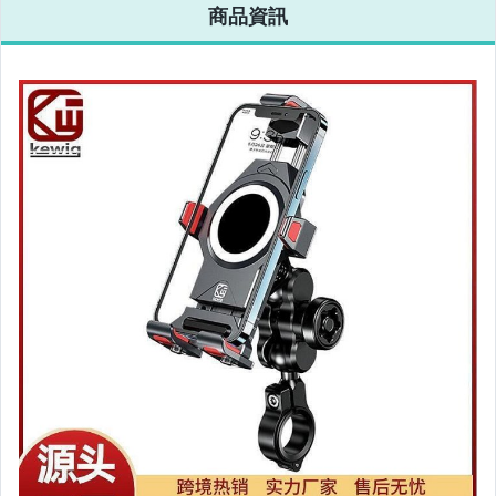
商品資訊
相機、攝影與周邊
運動、戶外與休閒
嬰幼兒與孕婦
汽機車精品百貨
居家、家具與園藝
玩具、模型與公仔
男性精品與服飾
偶像、球員卡與郵幣
女裝與服飾配件
手錶與飾品配件
女包精品與女鞋