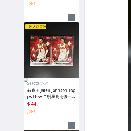
競標
超人氣賣家
Seaotter水獺
新鷹王 Jalen Johnson Top
ps Now 全明星賽兩張一起
標（2
$ 44
競標