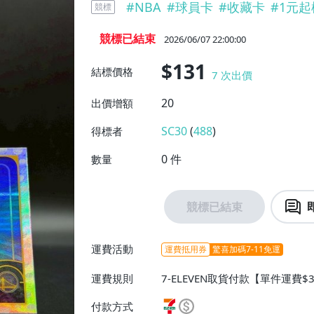
#
NBA
#
球員卡
#
收藏卡
#
1元起
競標
競標已結束
2026/06/07 22:00:00
$131
結標價格
7
次出價
20
出價增額
SC30
(
488
)
得標者
0
件
數量
競標已結束
運費活動
運費抵用券
驚喜加碼7-11免運
運費規則
7-ELEVEN取貨付款【單件運費$
$38】、郵局掛號【單件運費$5
付款方式