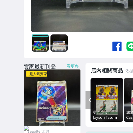
賣家最新刊登
看更多
店內相關商品
超人氣賣家
PREV
曼巴門徒
城堡
Jayson Tatum
Ca
Donruss 戰術版
Inc
特卡+Crunch
空間
Seaotter水獺
Time 特卡四張