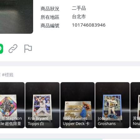
二手品
商品狀況
台北市
所在地區
101746083946
商品編號
7-ELEVEN 運費只要
38
元
不限金額、筆數，筆筆優惠無限次！
哥 Stephon
Kris Bryant
Reece Gaines
Jordan
黃蜂
stle 超低限量
Topps 白
Upper Deck 卡
Groshans
Nna
eption 盜夢
亮/300（浩
面簽/250（平
Topps RC 藍
白亮
迷彩亮 /10
亮/50（浩