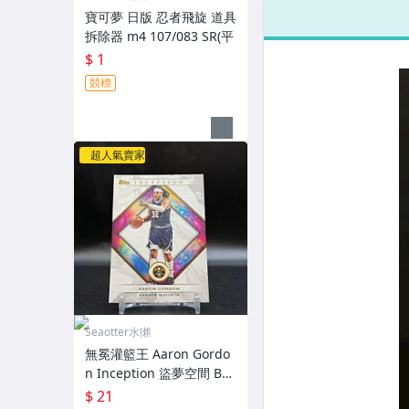
一起標
寶可夢 日版 忍者飛旋 道具
拆除器 m4 107/083 SR(平
$ 1
競標
超人氣賣家
Seaotter水獺
無冕灌籃王 Aaron Gordo
n Inception 盜夢空間 Bas
e（1
$ 21