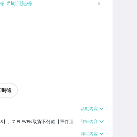
標
#
周日結標
6
即時通
38】、7-ELEVEN取貨不付款【單件運費
0】、面交/自取/不寄送【免運費】