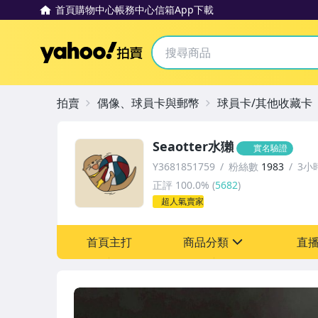
首頁
購物中心
帳務中心
信箱
App下載
Yahoo拍賣
拍賣
偶像、球員卡與郵幣
球員卡/其他收藏卡
Seaotter水獺
實名驗證
Y3681851759
粉絲數
1983
3小
正評
100.0%
(
5682
)
超人氣賣家
首頁主打
商品分類
直
sign
偶像、球員卡與郵幣