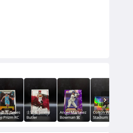
NEXT
新秀 James
士官長 Jimmy
Angel Martinez
Colton Welker
科比
ji Prizm RC
Butler
Bowman 紫
Stadium
Bry
 /175（平
Impeccable 白
亮/250（浩
Chrome 橫版RC
Bas
國寶紅亮（平
/199（浩