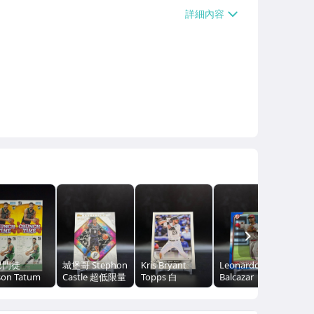
0】、面交/自取/不寄送【免運費】
NEXT
巴門徒
城堡哥 Stephon
Kris Bryant
Leonardo
Ree
son Tatum
Castle 超低限量
Topps 白
Balcazar
Upp
nruss 戰術版
Inception 盜夢
亮/300（浩
Bowman 藍
面簽
+Crunch
空間迷彩亮 /10
亮/150（浩
me 特卡四張