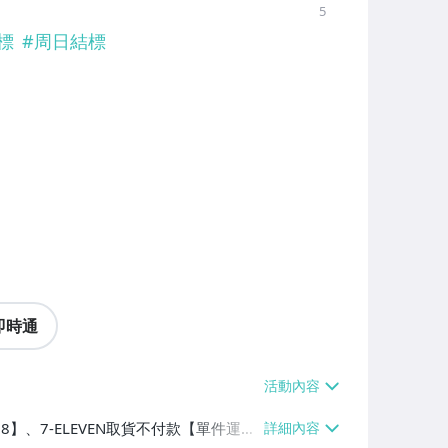
5
標
#
周日結標
即時通
38】、7-ELEVEN取貨不付款【單件運費