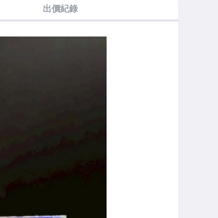
出價紀錄
起標