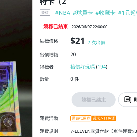
特卡（2
#
NBA
#
球員卡
#
收藏卡
#
1元起
競標
競標已結束
2026/06/07 22:00:00
$21
結標價格
2
次出價
20
出價增額
抬價好玩嗎
(
194
)
得標者
0
件
數量
競標已結束
運費活動
運費抵用券
週末7-11免運
運費規則
7-ELEVEN取貨付款【單件運費$