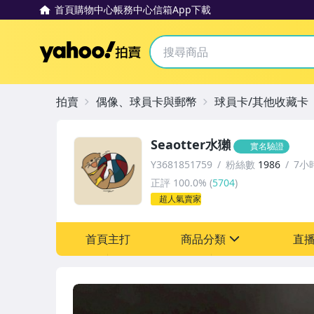
首頁
購物中心
帳務中心
信箱
App下載
Yahoo拍賣
拍賣
偶像、球員卡與郵幣
球員卡/其他收藏卡
Seaotter水獺
實名驗證
Y3681851759
粉絲數
1986
7小
正評
100.0%
(
5704
)
超人氣賣家
首頁主打
商品分類
直
sign
偶像、球員卡與郵幣