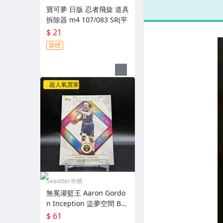
寶可夢 日版 忍者飛旋 道具
拆除器 m4 107/083 SR(平
$ 21
競標
超人氣賣家
Seaotter水獺
無冕灌籃王 Aaron Gordo
n Inception 盜夢空間 Bas
e（1
$ 61