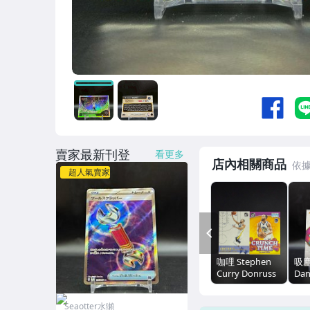
賣家最新刊登
看更多
店內相關商品
超人氣賣家
PREV
咖哩 Stephen
吸塵
Curry Donruss
Dan
戰術版特卡
Inc
+Crunch Time
空間
Seaotter水獺
特卡兩張一起標