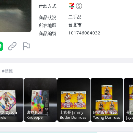
$38】、郵局掛號【單件運費$5
付款方式
二手品
商品狀況
台北市
所在地區
101746084032
商品編號
7-ELEVEN 運費只要
38
元
不限金額、筆數，筆筆優惠無限次！
器 Dyson
康神 Kon
士官長 Jimmy
紐約市長 Trae
曼
iels
Knueppel
Butler Donruss
Young Donruss
Jay
eption 盜夢
Signature Class
Crunch Time 特
Crunch Time 特
Do
 Base
銀亮RC 金屬卡
卡兩張一起標
卡三張一起標
特卡
Ti