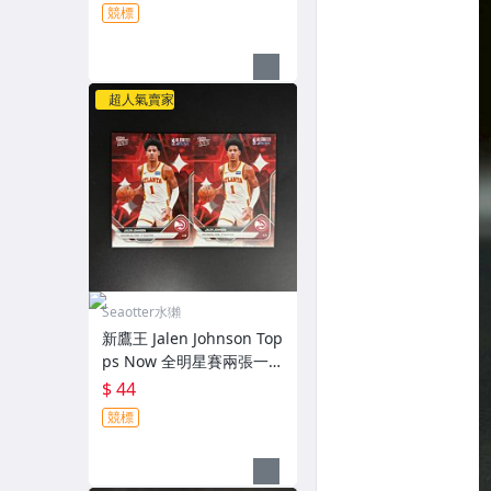
競標
超人氣賣家
Seaotter水獺
新鷹王 Jalen Johnson Top
ps Now 全明星賽兩張一起
標（2
$ 44
競標