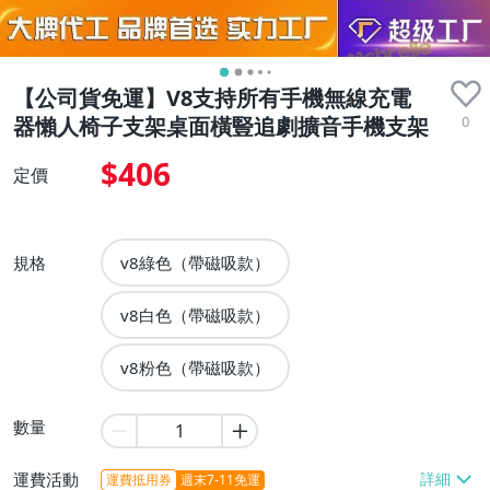
【公司貨免運】V8支持所有手機無線充電
0
器懶人椅子支架桌面橫豎追劇擴音手機支架
$406
定價
規格
v8綠色（帶磁吸款）
v8白色（帶磁吸款）
v8粉色（帶磁吸款）
數量
運費活動
運費抵用券
週末7-11免運