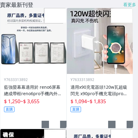
賣家最新刊登
看更多
Y7633313892
Y7633313892
藍強螢幕幕適用於 reno6屏幕
適用x90充電器頭120w瓦超級
總成帶框reno6pro手機內外顯
閃充 x90pro手機充電頭pro快
示屏拆機原廠更換液晶玻璃維
充插頭mcarney數據線80w套
$ 1,250
~
$ 3,655
$ 1,094
~
$ 1,835
修一體屏內屏外屏
裝
直購
直購