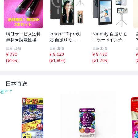
特価サービス送料
iphone17 pro対
Ninonly 自撮りモ
無料★誘電性繊維
応 自撮りモニタ
ニター 4インチ大
P
タッチペン黒2本
ー スマホ用 自撮
画面 画面ミラー
目前出價
目前出價
目前出價
セット★ツムツ
り モニター 4イ
リング Vlog撮影 i
¥ 780
¥ 8,620
¥ 8,180
¥
ム、パズドラ等に
ンチ 超薄型 ipho
Phone/Android
(
$169
)
(
$1,864
)
(
$1,769
)
(
★耐久性重視★新
ne背面カメラモ
対応 【MagSafm
品☆イベント等に
ニター 外カm
★ポイント消化
日本直送
看更多