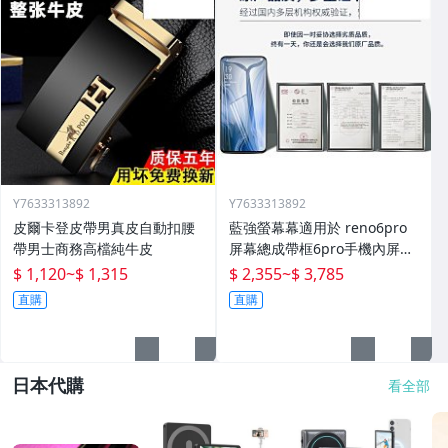
Y7633313892
Y7633313892
皮爾卡登皮帶男真皮自動扣腰
藍強螢幕幕適用於 reno6pro
帶男士商務高檔純牛皮
屏幕總成帶框6pro手機內屏外
屏修復碎屏觸摸顯示屏o 拆機
$ 1,120
~
$ 1,315
$ 2,355
~
$ 3,785
更換液晶玻璃維
直購
直購
日本代購
看全部