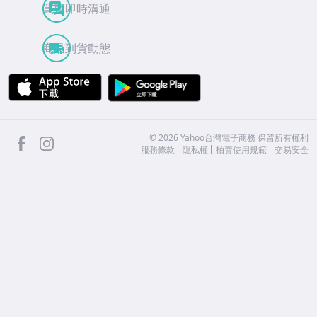
買賣即時溝通
商品到貨動態
APP Store
Google Play
facebook
Instagram
©
2026
Yahoo台灣電子商務 保留所有權利
服務條款
隱私權
拍賣使用規範
交易安全