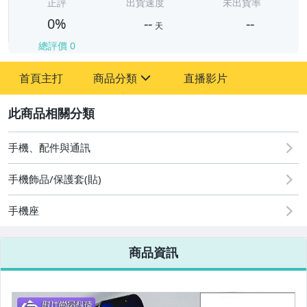
-
正評
出貨速度
未出貨率
0%
--
--
天
總評價
0
-
首頁主打
商品分類
直播影片
-
sign
2
手機、配件與通訊
圖書/影音/文具
手機飾品/保護套(貼)
古董、藝術與礦石
手機座
手機、配件與通訊
美容保養與彩妝
商品資訊
電腦、平板與周邊
相機、攝影與周邊