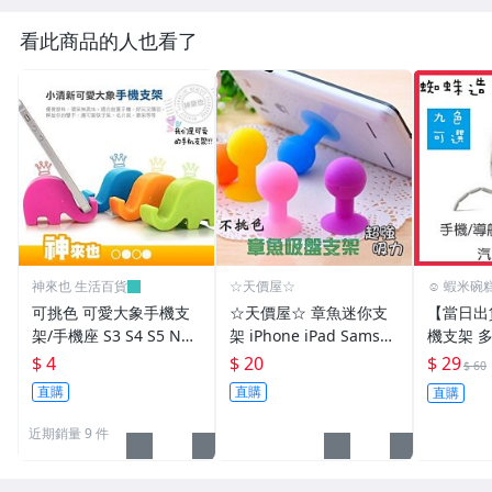
看此商品的人也看了
神來也 生活百貨
☆天價屋☆
☺ 蝦米碗糕
可挑色 可愛大象手機支
☆天價屋☆ 章魚迷你支
【當日出
架/手機座 S3 S4 S5 NO
架 iPhone iPad Samsu
機支架 多
TE 2 3 Z1 Z2 ZU Z M7
ng htc sony 三星 手機
蛛架 手機
$ 4
$ 20
$ 29
$ 60
M8 816~神來也
迷你吸盤支架 手機座
爪支架 
直購
直購
直購
備 汽車百
近期銷量 9 件