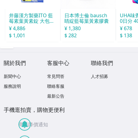
井藤漢方製藥ITO 藍
日本博士倫 bausch
UHA味
莓素葉黃素錠 大包裝
睛綻藍莓葉黃素膠囊
0日分 4
40日份+10％増量 13
¥ 4,886
¥ 1,380
¥ 678
2粒
$ 1,001
$ 282
$ 138
關於我們
客服中心
聯絡我們
新聞中心
常見問答
人才招募
服務說明
聯絡客服
最新公告
手機逛拍賣，購物更便利
商品降價通知