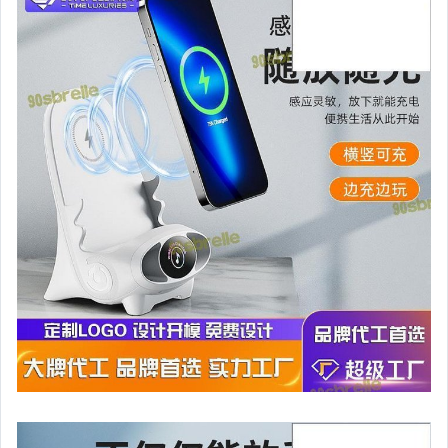
運動、戶外與休閒
嬰幼兒與孕婦
汽機車精品百貨
居家、家具與園藝
玩具、模型與公仔
男性精品與服飾
女裝與服飾配件
偶像、球員卡與郵幣
手錶與飾品配件
女包精品與女鞋
家電與影音視聽