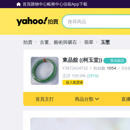
首頁
購物中心
帳務中心
信箱
App下載
Yahoo拍賣
拍賣
古董、藝術與礦石
翡翠
玉墜
東品舘 ((柯玉堂))
實名驗證
Y3872634732
粉絲數
1054
5分
正評
100.0%
(
2910
)
超人氣賣家
首頁主打
商品分類
直
sign
古董、藝術與礦石
手錶與飾品配件