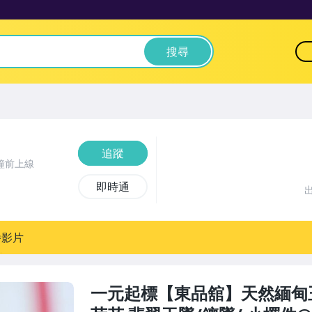
搜尋
追蹤
鐘前上線
即時通
播影片
一元起標【東品舘】天然緬甸玉