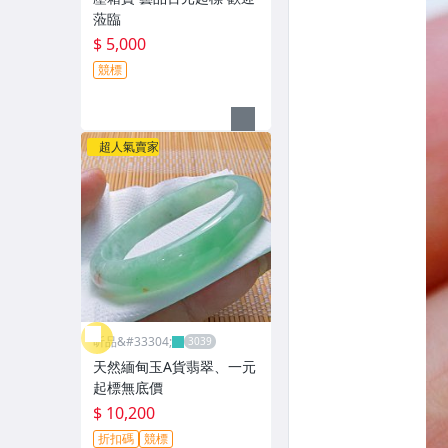
蒞臨
$ 5,000
競標
超人氣賣家
昕品&#33304;
天然緬甸玉A貨翡翠、一元
起標無底價
$ 10,200
折扣碼
競標