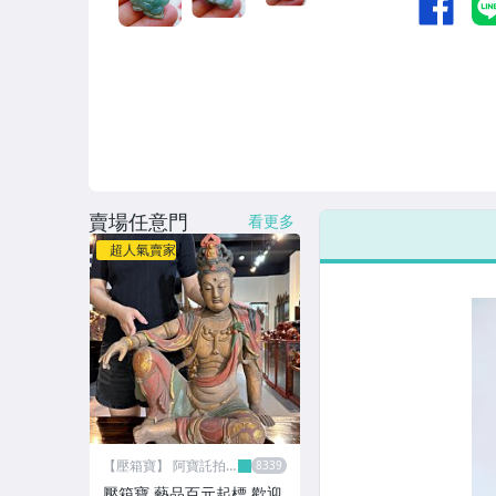
賣場任意門
看更多
超人氣賣家
【壓箱寶】 阿寶託拍
網
壓箱寶 藝品百元起標 歡迎