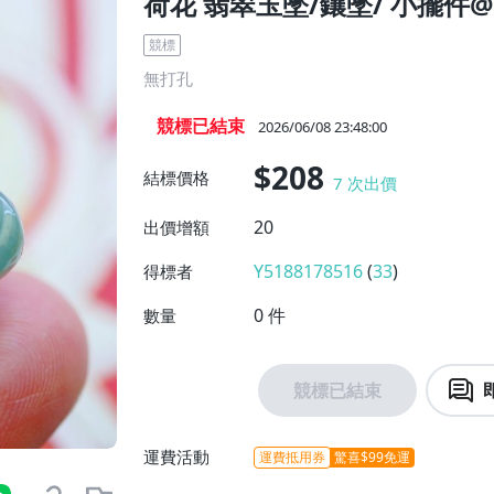
荷花 翡翠玉墜/鑲墜/ 小擺件@6
競標
無打孔
競標已結束
2026/06/08 23:48:00
$208
結標價格
7
次出價
20
出價增額
Y5188178516
(
33
)
得標者
0
件
數量
競標已結束
運費活動
運費抵用券
驚喜$99免運