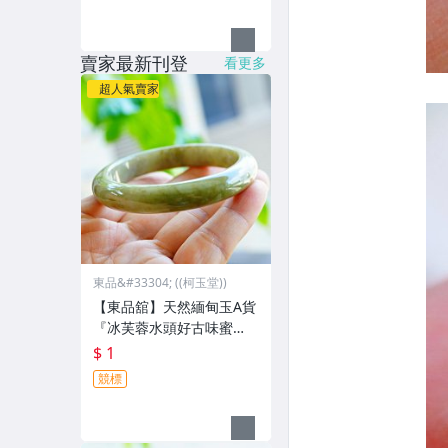
賣家最新刊登
看更多
超人氣賣家
東品&#33304; ((柯玉堂))
【東品舘】天然緬甸玉A貨
『冰芙蓉水頭好古味蜜
黃』翡翠玉鐲 #18.1(55.2
$ 1
mm)@81047一元起標
競標