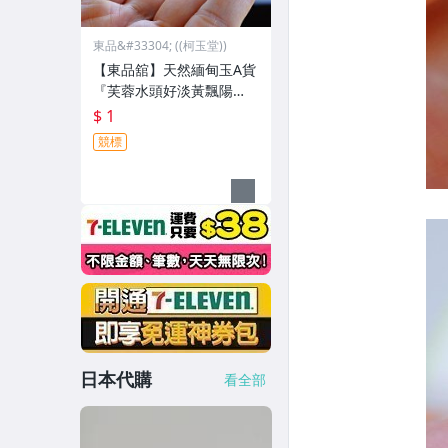
東品&#33304; ((柯玉堂))
【東品舘】天然緬甸玉A貨
『芙蓉水頭好淡黃飄陽
綠』橢圓翡翠玉鐲#16.5(5
$ 1
2.1*47.2mm)@81044 一
競標
元起標
日本代購
看全部