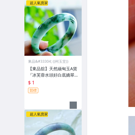
超人氣賣家
東品&#33304; ((柯玉堂))
【東品舘】天然緬甸玉A貨
『冰芙蓉水頭好白底嬌翠
綠花青』橢圓翡翠玉鐲#1
$ 1
6.9(53.3*48.5mm) @810
競標
46 一元起標
超人氣賣家