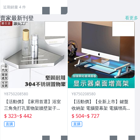
近期銷量 4 件
賣家最新刊登
看更多
Y8750208580
Y8750208580
【活動價】【家用首選】浴室
【活動價】【全新上市】鍵盤
三角免打孔置物架牆壁架子壁
收納架 電腦螢幕架 電腦增高架
掛分層置物架衛生間轉角架三
電腦架 置物增高架 桌面電腦架
$ 323
~
$ 442
$ 504
~
$ 727
角籃
螢幕增高架 螢幕收納架 臺式
直購
直購