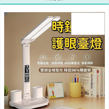
相機、攝影與周邊
運動、戶外與休閒
嬰幼兒與孕婦
汽機車精品百貨
居家、家具與園藝
玩具、模型與公仔
男性精品與服飾
女裝與服飾配件
偶像、球員卡與郵幣
手錶與飾品配件
女包精品與女鞋