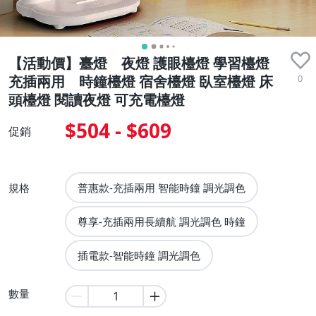
【活動價】臺燈 夜燈 護眼檯燈 學習檯燈
0
充插兩用 時鐘檯燈 宿舍檯燈 臥室檯燈 床
頭檯燈 閱讀夜燈 可充電檯燈
$504 - $609
促銷
規格
普惠款-充插兩用 智能時鐘 調光調色
尊享-充插兩用長續航 調光調色 時鐘
插電款-智能時鐘 調光調色
數量