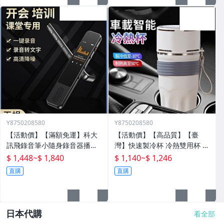
Y8750208580
Y8750208580
【活動價】【滿額免運】科大
【活動價】【高品質】【臺
訊飛錄音筆小隨身錄音器播放
灣】快速製冷杯 冷熱雙用杯 保
器設備神器專業高清降噪轉文
溫杯 辦公室水杯 保冰杯 製冷
$ 1,448
~
$ 1,840
$ 1,140
~
$ 1,246
字超
水杯 車載水杯 充電水杯 恆溫
直購
直購
杯 半
日本代購
看全部