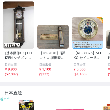
[基本動作OK] CIT
【U1-2070】昭和
【RC-30376】SEI
IZEN シチズン リ
レトロ 堀田時計
KO セイコー BC1
ズム時計 掛時計
店 水晶和時計 尺
10G 壁掛け時計
目前出價
目前出價
目前出價
柱時計 置時計 電
時計 掛け 木製 そ
からくり時計 Wa
¥ 9,900
¥ 1,100
¥ 5,500
¥
池式 ビンテージ
ろばん アンティ
ve Symphony ウ
(
$2,087
)
(
$232
)
(
$1,160
)
(
アンティーク レ
ーク 雑貨まとめ
ェーブシンフォニ
トロ
ジャンク含 東京
ー 現状品 送料1,6
引取可【千円市
00円【千円市
場】
場】
日本直送
看更多