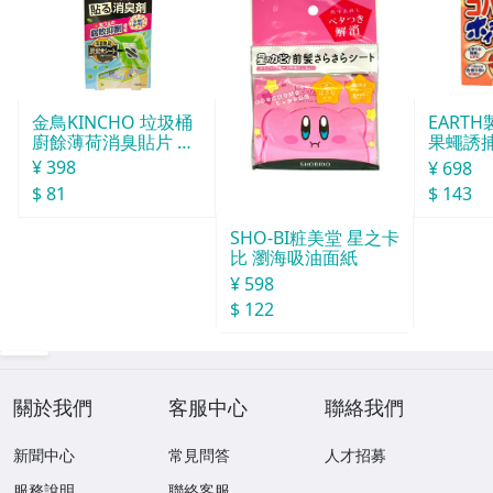
金鳥KINCHO 垃圾桶
EART
廚餘薄荷消臭貼片 約
果蠅誘捕
30天分
¥ 398
¥ 698
$ 81
$ 143
SHO-BI粧美堂 星之卡
比 瀏海吸油面紙
¥ 598
$ 122
關於我們
客服中心
聯絡我們
新聞中心
常見問答
人才招募
服務說明
聯絡客服