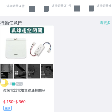
近期銷量 21 件
近期銷量 6
近期銷量 4 件
行動任意門
看更多
雁渟屋
改裝電器電燈無線遙控開關
$ 150
~
$ 360
直購