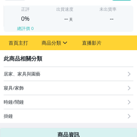
-
-
正評
出貨速度
未出貨率
0%
--
--
天
總評價
0
-
首頁主打
商品分類
直播影片
-
sign
2
居家、家具與園藝
圖書/影音/文具
寢具/家飾
古董、藝術與礦石
時鐘/鬧鐘
手機、配件與通訊
美容保養與彩妝
掛鐘
電腦、平板與周邊
商品資訊