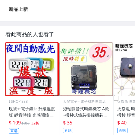
看此商品的人也看了
I SHOP 888
大發電子 - 電子材料專賣店
火焱魚 專
貨
現貨✨電子鐘✨ 升級溫度
短軸靜音式時鐘機芯 A款
火焱魚 時
版 靜音時鐘 光感鬧鐘 貪
~掃秒式鐘芯掛鐘機芯錶
掃秒 靜音
睡 大字幕 聰明鐘 創意LE
芯靜音鐘芯滑動機心DIY
mm 螺紋
$ 109
$ 35
$ 40
32折
$ 350
D鬧鐘 禮品
機芯
零件 機心
直購
直購
直購
自製時鐘