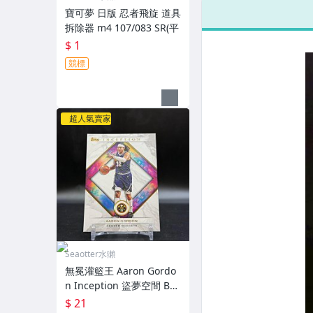
寶可夢 日版 忍者飛旋 道具
拆除器 m4 107/083 SR(平
$ 1
競標
超人氣賣家
Seaotter水獺
無冕灌籃王 Aaron Gordo
n Inception 盜夢空間 Bas
e（1
$ 21