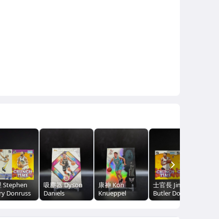
NEXT
 Stephen
吸塵器 Dyson
康神 Kon
士官長 Jimmy
紐約
ry Donruss
Daniels
Knueppel
Butler Donruss
You
術版特卡
Inception 盜夢
Signature Class
Crunch Time 特
Cru
unch Time
空間 Base
銀亮RC 金屬卡
卡兩張一起標
卡
卡兩張一起標