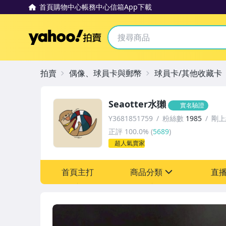
首頁
購物中心
帳務中心
信箱
App下載
Yahoo拍賣
拍賣
偶像、球員卡與郵幣
球員卡/其他收藏卡
Seaotter水獺
實名驗證
Y3681851759
粉絲數
1985
剛上
正評
100.0%
(
5689
)
超人氣賣家
首頁主打
商品分類
直
sign
偶像、球員卡與郵幣