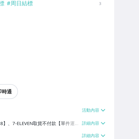
標
#
周日結標
3
即時通
38】、7-ELEVEN取貨不付款【單件運費
0】、面交/自取/不寄送【免運費】