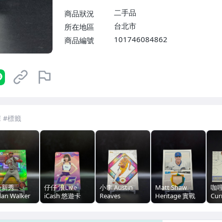
二手品
商品狀況
台北市
所在地區
101746084862
商品編號
7-ELEVEN 運費只要
38
元
不限金額、筆數，筆筆優惠無限次！
級新秀
仔仔 浪Live
小李 Austin
Matt Shaw
咖哩
dan Walker
iCash 悠遊卡
Reaves
Heritage 實戰
Cur
wman
（浩
Inception 盜夢
(GU）球衣卡
戰
rome 綠
空間 Base（1
（浩
+Cr
99（浩
特