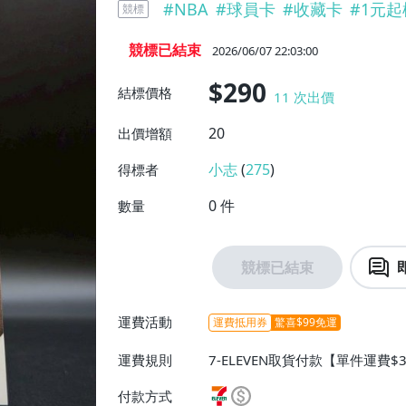
#
NBA
#
球員卡
#
收藏卡
#
1元起
競標
競標已結束
2026/06/07 22:03:00
$290
結標價格
11
次出價
20
出價增額
小志
(
275
)
得標者
0
件
數量
競標已結束
運費活動
運費抵用券
驚喜$99免運
運費規則
7-ELEVEN取貨付款【單件運費$
$38】、郵局掛號【單件運費$5
付款方式