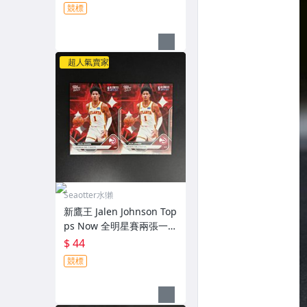
競標
超人氣賣家
Seaotter水獺
新鷹王 Jalen Johnson Top
ps Now 全明星賽兩張一起
標（2
$ 44
競標