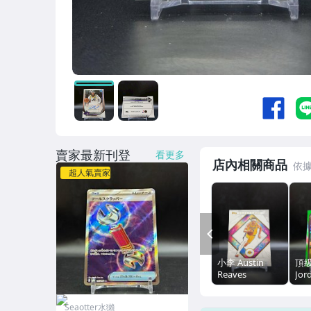
賣家最新刊登
看更多
店內相關商品
超人氣賣家
PREV
小李 Austin
頂
Reaves
Jor
Inception 盜夢
Bo
空間 Base（2
Ch
Seaotter水獺
亮/